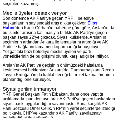
seçimleri kazanmıştı.
Meclis üyeleri destek veriyor
Son dönemde AK Parti’ye geçen YRP’li belediye
başkanlarının sayısındaki artış dikkat çekiyor.
Elips
Haber
’den Kadir Gürhan’ın haberine göre göre, Arslan’ın da
bu isimler arasına katılmasıyla birlikte AK Parti’ye geçen
başkan sayısı 22’ye çıkacak. Siyasi kulislerde, Arslan’ın
seçimlerin ardından Ankara ile temaslarını artırdığı ve AK
Parti ile bağlarını tamamen koparmadığı konuşuluyor.
Yozgat’taki bazı belediye meclis üyeleri ve parti
yöneticilerinin de bu girişimi olumlu karşıladığı belirtiliyor.
Arslan’ın AK Parti’ye geçişinin önümüzdeki haftalarda
kesinleşmesi bekleniyor. Ankara’da, Cumhurbaşkanı Recep
Tayyip Erdoğan’ın da katılabileceği bir rozet takma töreninin
planlandığı öne sürülüyor.
Siyasi gerilim tırmanıyor
YRP Genel Başkanı Fatih Erbakan, daha önce yaptığı
açıklamada, partiden ayrılarak AK Parti’ye geçen başkanlara
siyasi baskı uygulandığını savunmuştu. Buna karşılık AK
Parti Sözcüsü Ömer Çelik, YRP’nin yerel seçimlerde izlediği
politikayla CHP’ye kazandırıp AK Parti’yi zayıflatmayı
hedeflediğini ileri sürmüştü.