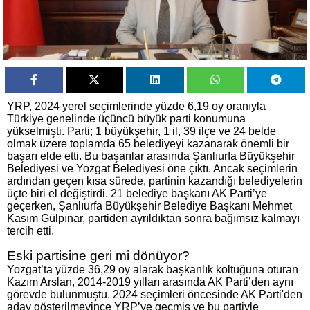
YRP, 2024 yerel seçimlerinde yüzde 6,19 oy oranıyla
Türkiye genelinde üçüncü büyük parti konumuna
yükselmişti. Parti; 1 büyükşehir, 1 il, 39 ilçe ve 24 belde
olmak üzere toplamda 65 belediyeyi kazanarak önemli bir
başarı elde etti. Bu başarılar arasında Şanlıurfa Büyükşehir
Belediyesi ve Yozgat Belediyesi öne çıktı. Ancak seçimlerin
ardından geçen kısa sürede, partinin kazandığı belediyelerin
üçte biri el değiştirdi. 21 belediye başkanı AK Parti’ye
geçerken, Şanlıurfa Büyükşehir Belediye Başkanı Mehmet
Kasım Gülpınar, partiden ayrıldıktan sonra bağımsız kalmayı
tercih etti.
Eski partisine geri mi dönüyor?
Yozgat’ta yüzde 36,29 oy alarak başkanlık koltuğuna oturan
Kazım Arslan, 2014-2019 yılları arasında AK Parti’den aynı
görevde bulunmuştu. 2024 seçimleri öncesinde AK Parti'den
aday gösterilmeyince YRP’ye geçmiş ve bu partiyle