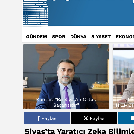
GÜNDEM
SPOR
DÜNYA
SİYASET
EKONO
Kantar: "Bu Sivas'ın Ortak
4 
Başarısıdır"
HİZMET
Paylas
Paylas
Sivas’ta Yaratıcı Zeka Biliml