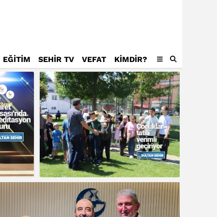
EĞİTİM
SEHİR TV
VEFAT
KIMDIR?