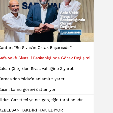
Kantar: "Bu Sivas'ın Ortak Başarısıdır"
Safa Vakfı Sivas İl Başkanlığında Görev Değişimi
Bakan Çiftçi’den Sivas Valiliğine Ziyaret
Karaca'dan Yıldız'a anlamlı ziyaret
Basın, kamu görevi üstleniyor
Yıldız: Gazeteci yalnız gerçeğin tarafındadır
ÖZBELSAN TAKDİRİ HAK EDİYOR