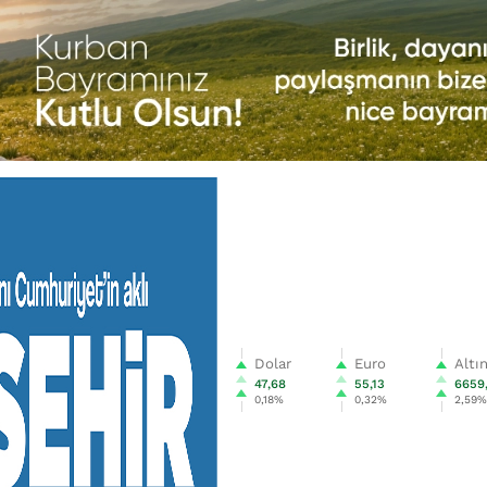
Dolar
Euro
Altı
47,68
55,13
6659
0,18%
0,32%
2,59