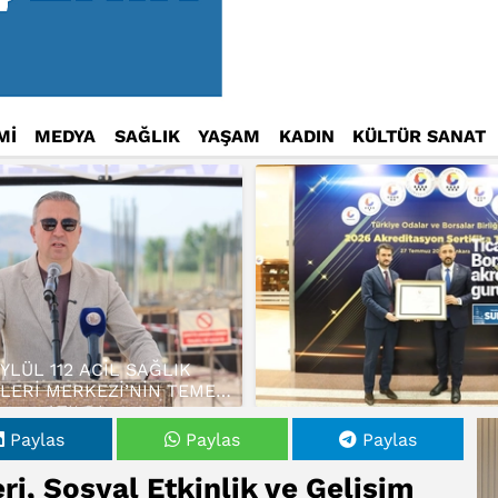
Mİ
MEDYA
SAĞLIK
YAŞAM
KADIN
KÜLTÜR SANAT
EYLÜL 112 ACİL SAĞLIK
LERİ MERKEZİ’NİN TEMELİ
ATILDI…
Paylas
Paylas
Paylas
eri, Sosyal Etkinlik ve Gelişim