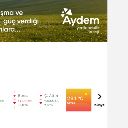
n
Borsa
Ç. Altın
28.1 ºC
,69
17589,91
10644,48
Sivas
Künye
%
-0,08%
2,09%