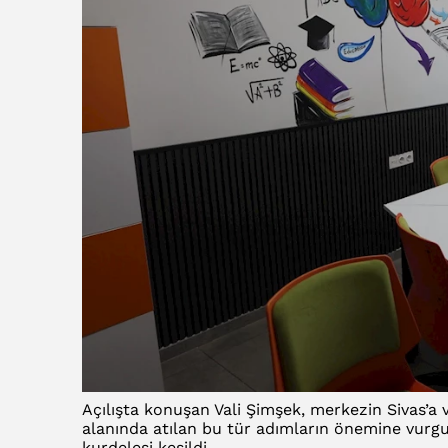
Açılışta konuşan Vali Şimşek, merkezin Sivas’a v
alanında atılan bu tür adımların önemine vurgu
kurdelesi kesildi.