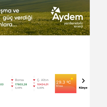
n
Borsa
Ç. Altın
29.3 ºC
,03
17603,28
10424,01
Sivas
Künye
%
0,44%
0,00%