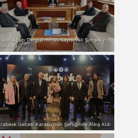
ayat Ağacı Dergisi’nin 51. Sayısı Vali Şimşek’e
Sunuldu
rabesk Gecesi Karasu’nun Şefliğinde Alkış Aldı