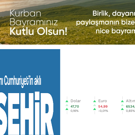
Dolar
Euro
Altı
47,70
54,99
6534
0,16%
-0,01%
0,65