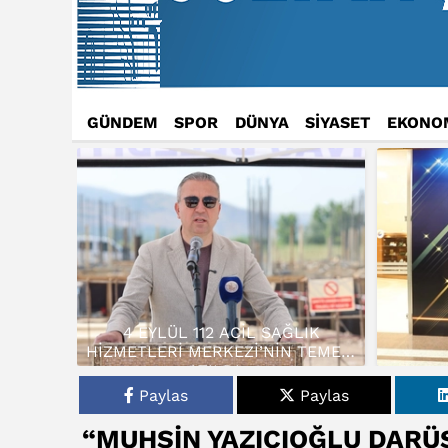
GÜNDEM
SPOR
DÜNYA
SİYASET
EKONO
4 EYLÜL 112 ACİL SAĞLIK
HİZMETLERİ MERKEZİ’NİN TEMELİ
ATILDI…
Paylas
Paylas
“MUHSİN YAZICIOĞLU DARÜŞ