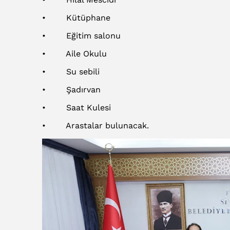
• Kütüphane
• Eğitim salonu
• Aile Okulu
• Su sebili
• Şadırvan
• Saat Kulesi
• Arastalar bulunacak.