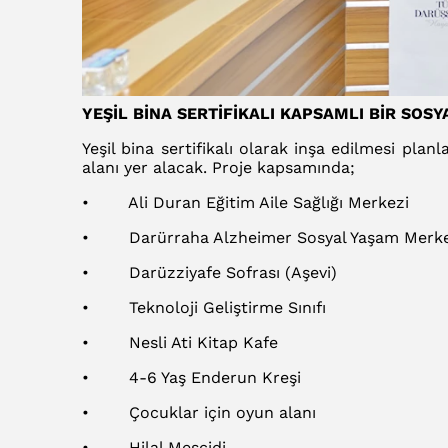
YEŞİL BİNA SERTİFİKALI KAPSAMLI BİR SOS
Yeşil bina sertifikalı olarak inşa edilmesi plan
alanı yer alacak. Proje kapsamında;
• Ali Duran Eğitim Aile Sağlığı Merkezi
• Darürraha Alzheimer Sosyal Yaşam Merke
• Darüzziyafe Sofrası (Aşevi)
• Teknoloji Geliştirme Sınıfı
• Nesli Ati Kitap Kafe
• 4-6 Yaş Enderun Kreşi
• Çocuklar için oyun alanı
• Hilal Mescidi