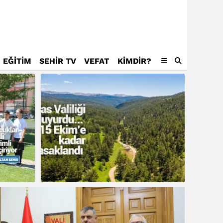
EĞİTİM
SEHİR TV
VEFAT
KIMDIR?