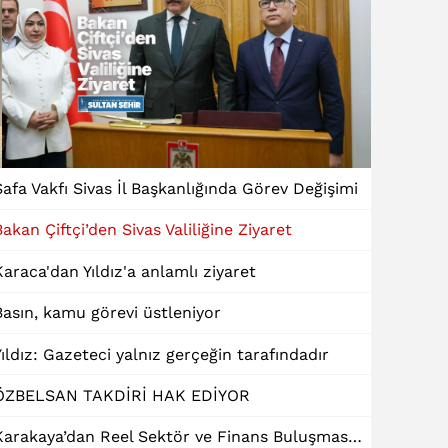
Safa Vakfı Sivas İl Başkanlığında Görev Değişimi
Bakan Çiftçi’den Sivas Valiliğine Ziyaret
Karaca'dan Yıldız'a anlamlı ziyaret
Basın, kamu görevi üstleniyor
Yıldız: Gazeteci yalnız gerçeğin tarafındadır
ÖZBELSAN TAKDİRİ HAK EDİYOR
Karakaya’dan Reel Sektör ve Finans Buluşmasında "Dinamik Kredi" Talebi