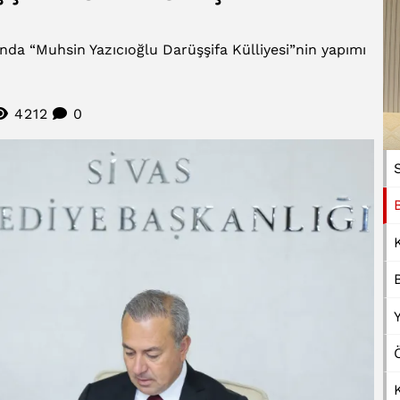
sında “Muhsin Yazıcıoğlu Darüşşifa Külliyesi”nin yapımı
4212
0