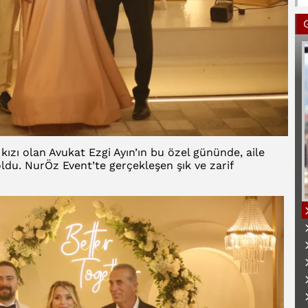
 kızı olan Avukat Ezgi Ayın’ın bu özel gününde, aile
oldu. NurÖz Event’te gerçekleşen şık ve zarif
B