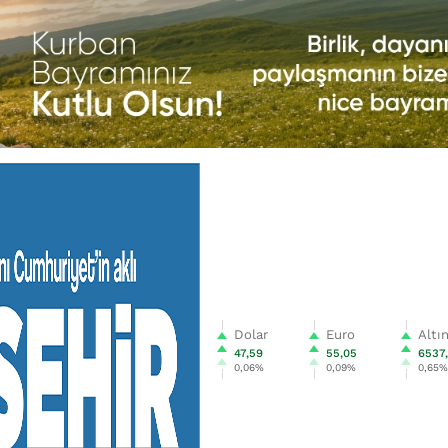
Dolar
Euro
Altı
47,59
55,05
6537
0,06%
0,09%
0,65