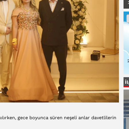
2
İ
akılırken, gece boyunca süren neşeli anlar davetlilerin