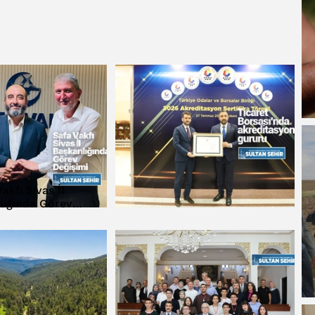
akfı Sivas İl
lığında Görev
eğişimi