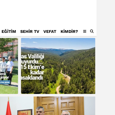
EĞİTİM
SEHİR TV
VEFAT
KIMDIR?