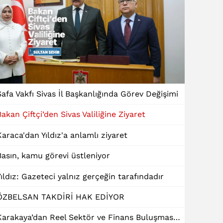
Safa Vakfı Sivas İl Başkanlığında Görev Değişimi
Bakan Çiftçi’den Sivas Valiliğine Ziyaret
Karaca'dan Yıldız'a anlamlı ziyaret
Basın, kamu görevi üstleniyor
Yıldız: Gazeteci yalnız gerçeğin tarafındadır
ÖZBELSAN TAKDİRİ HAK EDİYOR
Karakaya’dan Reel Sektör ve Finans Buluşmasında "Dinamik Kredi" Talebi