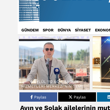
GÜNDEM
SPOR
DÜNYA
SİYASET
EKONO
4 EYLÜL 112 ACİL SAĞLIK
HİZMETLERİ MERKEZİ’NİN TEMELİ
ATILDI…
Paylas
Paylas
Ayın ve Solak ailelerinin mu