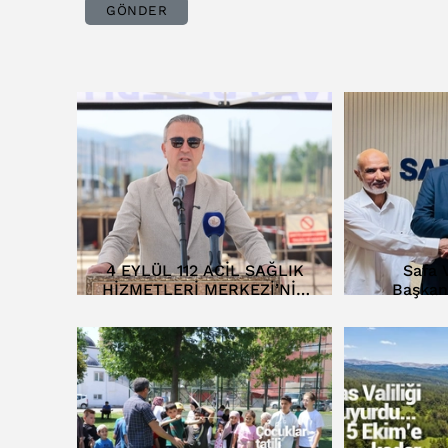
GÖNDER
4 EYLÜL 112 ACİL SAĞLIK
Safa V
HİZMETLERİ MERKEZİ’NİN
Başkan
TEMELİ ATILDI…
D