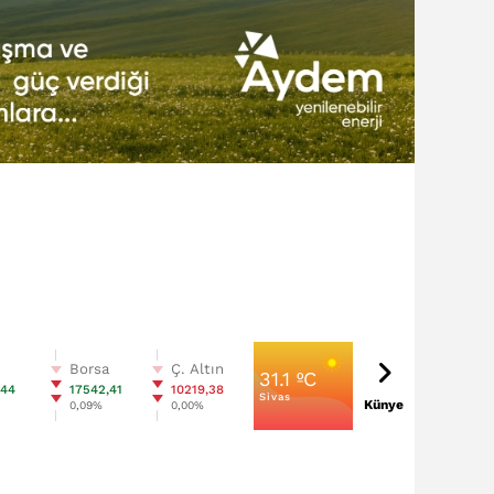
n
Borsa
Ç. Altın
31.1 ºC
,44
17542,41
10219,38
Sivas
Künye
%
0,09%
0,00%