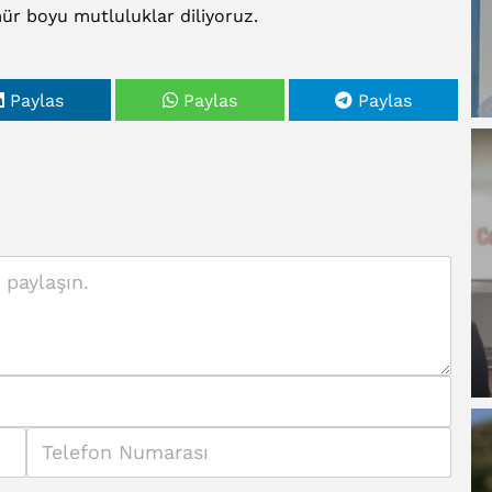
mür boyu mutluluklar diliyoruz.
Paylas
Paylas
Paylas