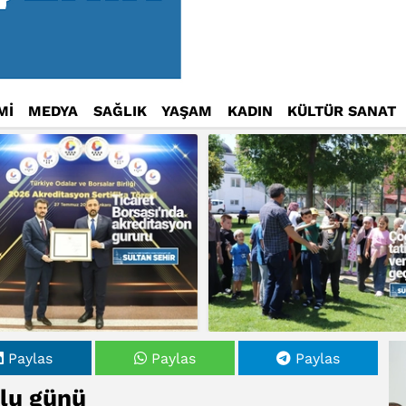
Mİ
MEDYA
SAĞLIK
YAŞAM
KADIN
KÜLTÜR SANAT
Paylas
Paylas
Paylas
tlu günü