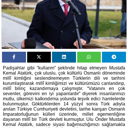
Padişahlar gibi “kullarım” şeklinde hitap etmeyen Mustafa
Kemal Atatürk, çok uluslu, çok kültürlü Osmanlı döneminde
millî kimliğini seslendiremeyen Türklerin dili ve tarihini
kurumlaştırarak millî kimliğimizi ve kültürümüzü canlandırıp,
millî bilinç kazandırmaya çalışmıştır. “Vatanını en çok
sevenler, görevini en iyi yapanlardır” diyerek insanlarımızı
mutlu, ülkemizi kalkındırma yolunda teşvik edici hamlelerde
bulunmuştur. Göktürklerden 14 yüzyıl sonra Türk adıyla
anılan Türkiye Cumhuriyeti devletini, tarihe karışan Osmanlı
İmparatorluğunun külleri üzerinde, millet egemenliğine
dayanan millî bir Türk devleti kurmuştur. Ulu Önder Mustafa
Kemal Atatürk, sadece siyasi bağımsızlığımızı sağlamakla