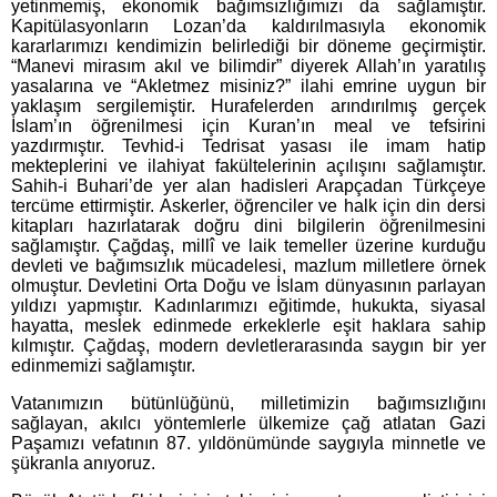
yetinmemiş, ekonomik bağımsızlığımızı da sağlamıştır.
Kapitülasyonların Lozan’da kaldırılmasıyla ekonomik
kararlarımızı kendimizin belirlediği bir döneme geçirmiştir.
“Manevi mirasım akıl ve bilimdir” diyerek Allah’ın yaratılış
yasalarına ve “Akletmez misiniz?” ilahi emrine uygun bir
yaklaşım sergilemiştir. Hurafelerden arındırılmış gerçek
İslam’ın öğrenilmesi için Kuran’ın meal ve tefsirini
yazdırmıştır. Tevhid-i Tedrisat yasası ile imam hatip
mekteplerini ve ilahiyat fakültelerinin açılışını sağlamıştır.
Sahih-i Buhari’de yer alan hadisleri Arapçadan Türkçeye
tercüme ettirmiştir. Askerler, öğrenciler ve halk için din dersi
kitapları hazırlatarak doğru dini bilgilerin öğrenilmesini
sağlamıştır. Çağdaş, millî ve laik temeller üzerine kurduğu
devleti ve bağımsızlık mücadelesi, mazlum milletlere örnek
olmuştur. Devletini Orta Doğu ve İslam dünyasının parlayan
yıldızı yapmıştır. Kadınlarımızı eğitimde, hukukta, siyasal
hayatta, meslek edinmede erkeklerle eşit haklara sahip
kılmıştır. Çağdaş, modern devletlerarasında saygın bir yer
edinmemizi sağlamıştır.
Vatanımızın bütünlüğünü, milletimizin bağımsızlığını
sağlayan, akılcı yöntemlerle ülkemize çağ atlatan Gazi
Paşamızı vefatının 87. yıldönümünde saygıyla minnetle ve
şükranla anıyoruz.