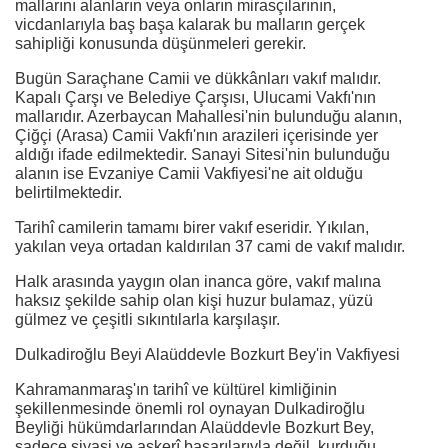
mallarını alanların veya onların mirasçılarının,
vicdanlarıyla baş başa kalarak bu malların gerçek
sahipliği konusunda düşünmeleri gerekir.
Bugün Saraçhane Camii ve dükkânları vakıf malıdır.
Kapalı Çarşı ve Belediye Çarşısı, Ulucami Vakfı'nın
mallarıdır. Azerbaycan Mahallesi'nin bulunduğu alanın,
Çiğçi (Arasa) Camii Vakfı'nın arazileri içerisinde yer
aldığı ifade edilmektedir. Sanayi Sitesi'nin bulunduğu
alanın ise Evzaniye Camii Vakfiyesi'ne ait olduğu
belirtilmektedir.
Tarihî camilerin tamamı birer vakıf eseridir. Yıkılan,
yakılan veya ortadan kaldırılan 37 cami de vakıf malıdır.
Halk arasında yaygın olan inanca göre, vakıf malına
haksız şekilde sahip olan kişi huzur bulamaz, yüzü
gülmez ve çeşitli sıkıntılarla karşılaşır.
Dulkadiroğlu Beyi Alaüddevle Bozkurt Bey'in Vakfiyesi
Kahramanmaraş'ın tarihî ve kültürel kimliğinin
şekillenmesinde önemli rol oynayan Dulkadiroğlu
Beyliği hükümdarlarından Alaüddevle Bozkurt Bey,
sadece siyasi ve askerî başarılarıyla değil, kurduğu