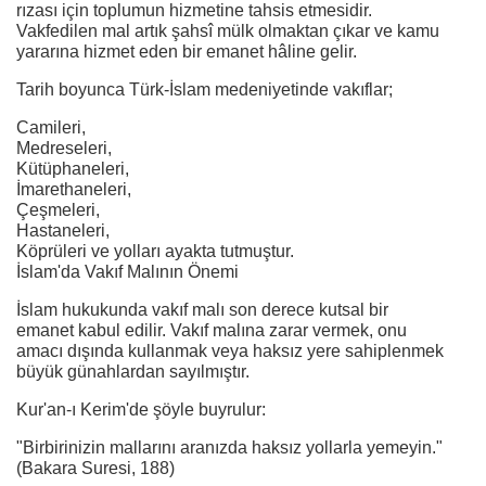
rızası için toplumun hizmetine tahsis etmesidir.
Vakfedilen mal artık şahsî mülk olmaktan çıkar ve kamu
yararına hizmet eden bir emanet hâline gelir.
Tarih boyunca Türk-İslam medeniyetinde vakıflar;
Camileri,
Medreseleri,
Kütüphaneleri,
İmarethaneleri,
Çeşmeleri,
Hastaneleri,
Köprüleri ve yolları ayakta tutmuştur.
İslam'da Vakıf Malının Önemi
İslam hukukunda vakıf malı son derece kutsal bir
emanet kabul edilir. Vakıf malına zarar vermek, onu
amacı dışında kullanmak veya haksız yere sahiplenmek
büyük günahlardan sayılmıştır.
Kur'an-ı Kerim'de şöyle buyrulur:
"Birbirinizin mallarını aranızda haksız yollarla yemeyin."
(Bakara Suresi, 188)