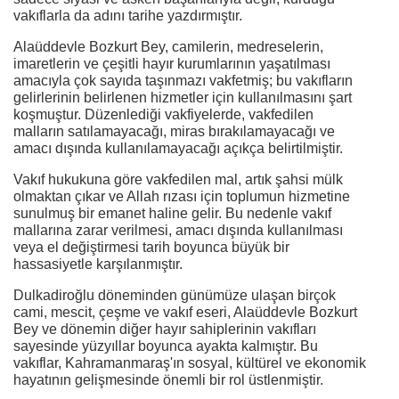
vakıflarla da adını tarihe yazdırmıştır.
Alaüddevle Bozkurt Bey, camilerin, medreselerin,
imaretlerin ve çeşitli hayır kurumlarının yaşatılması
amacıyla çok sayıda taşınmazı vakfetmiş; bu vakıfların
gelirlerinin belirlenen hizmetler için kullanılmasını şart
koşmuştur. Düzenlediği vakfiyelerde, vakfedilen
malların satılamayacağı, miras bırakılamayacağı ve
amacı dışında kullanılamayacağı açıkça belirtilmiştir.
Vakıf hukukuna göre vakfedilen mal, artık şahsi mülk
olmaktan çıkar ve Allah rızası için toplumun hizmetine
sunulmuş bir emanet haline gelir. Bu nedenle vakıf
mallarına zarar verilmesi, amacı dışında kullanılması
veya el değiştirmesi tarih boyunca büyük bir
hassasiyetle karşılanmıştır.
Dulkadiroğlu döneminden günümüze ulaşan birçok
cami, mescit, çeşme ve vakıf eseri, Alaüddevle Bozkurt
Bey ve dönemin diğer hayır sahiplerinin vakıfları
sayesinde yüzyıllar boyunca ayakta kalmıştır. Bu
vakıflar, Kahramanmaraş'ın sosyal, kültürel ve ekonomik
hayatının gelişmesinde önemli bir rol üstlenmiştir.