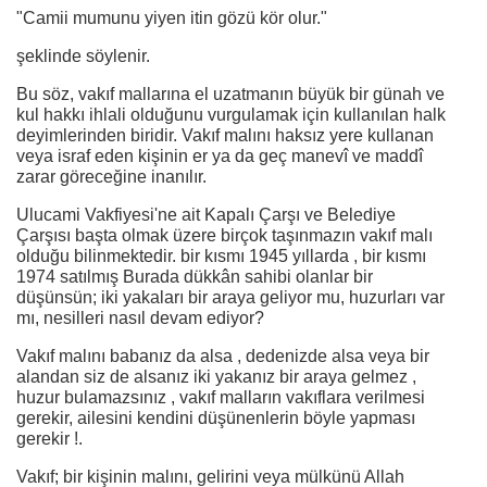
"Camii mumunu yiyen itin gözü kör olur."
şeklinde söylenir.
Bu söz, vakıf mallarına el uzatmanın büyük bir günah ve
kul hakkı ihlali olduğunu vurgulamak için kullanılan halk
deyimlerinden biridir. Vakıf malını haksız yere kullanan
veya israf eden kişinin er ya da geç manevî ve maddî
zarar göreceğine inanılır.
Ulucami Vakfiyesi'ne ait Kapalı Çarşı ve Belediye
Çarşısı başta olmak üzere birçok taşınmazın vakıf malı
olduğu bilinmektedir. bir kısmı 1945 yıllarda , bir kısmı
1974 satılmış Burada dükkân sahibi olanlar bir
düşünsün; iki yakaları bir araya geliyor mu, huzurları var
mı, nesilleri nasıl devam ediyor?
Vakıf malını babanız da alsa , dedenizde alsa veya bir
alandan siz de alsanız iki yakanız bir araya gelmez ,
huzur bulamazsınız , vakıf malların vakıflara verilmesi
gerekir, ailesini kendini düşünenlerin böyle yapması
gerekir !.
Vakıf; bir kişinin malını, gelirini veya mülkünü Allah