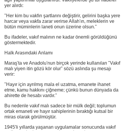
yer alırdı:
"Her kim bu vakfın şartlarını değiştirir, gelirini başka yere
harcar veya vakfa zarar verirse Allah'ın, meleklerin ve
bütün müminlerin laneti onun üzerine olsun."
Bu ifadeler, vakıf malının ne kadar önemli görüldüğünü
göstermektedir.
Halk Arasındaki Anlamı
Maraş'ta ve Anadolu'nun birçok yerinde kullanılan "Vakıf
malı yiyen itin gözü kör olur" sözü aslında şu mesajı
verir:
"Hayır için ayrılmış mala el uzatma, emanete ihanet
etme, kamu hakkını çiğneme; çünkü bunun dünyada da
ahirette de hesabı vardır."
Bu nedenle vakıf malı sadece bir mülk değil; toplumun
ortak emaneti ve hayır sahiplerinin bıraktığı kutsal bir
miras olarak görülmüştür.
1945'li yıllarda yaşanan uygulamalar sonucunda vakıf