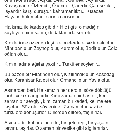
onun konusudur. Aşktır, Derttir, Gurbettir, Ayrılıktır,
Kavuşmadır, Özlemdir, Ölümdür, Çaredir, Çaresizliktir,
isyandır, karşı duruştur, kahramanlıktır... Kısacası
Hayatın bütün alanı onun konusudur.
Halkımız ile kardeş gibidir. Hiç ilgisi olmadığını
söyleyen bir insanın; dudaklarında söz olur.
Kimilerinde özlenen kişi, kelimelerde et ve tırnak olur.
Mihriban olur, Zeynep olur, Kerem olur, Bedir olur, Celal
oğlan olur...
Kimini adına ağıtlar yakılır... Türküler söylenir...
Bu bazen bir Fırat nehri olur, Kızılırmak olur, Kösedağ
olur, Karahisar Kalesi olur, Ormancı olur, Yayla olur...
Asırlardan beri, Halkımızın her derdini söze döktüğü
tarihi vesikalar gibidir. Kimi zaman bir hasreti, kimi
zaman bir sevgiyi, kimi zaman bir kederi, kelimelere
taşırlar. Söz olur söylenirler. Zaman olur saz ile
türkülere dönüşürler. Dillerden dillere, taşınırlar.
Asırlara bir kültürü, bir örfü, bir geleneği, bir yaşam
tarzını, taşırlar. O zaman bir vesika gibi algılanırlar,