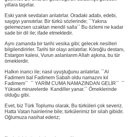
yıllara taşırlar.
Eski yanık sevdaları anlatırlar. Oradaki adabı, edebi,
saygıyı yansıtırlar. Bir türkü sözlerinde; ´´Yakına
gelemezsen uzaktan mendil salla´´ Bu özlemi ne kadar
sade bir dil ile; ifade etmektedir.
Aynı zamanda bir tarihi vesika gibi; gelecek nesilleri
bilgilendirirler. Tarihi bir olayı anlatırlar. Köroğlu destanı,
Estargon kalesi, Vurun aslanlarım Allah aşkına, bu tür
örneklerdir.
Halkın inancı ile; nasıl uyuştuğunu anlatırlar. ´´Al
Fadimem bal Fadimem Sabah oldu namazını kıl
Fadimem´´ ´´ YARİM CUMA NAMAZINDAN GELİR´´ ´´
Yüksek minarelerde Kandiller yanar.´´ Örneklerinde
olduğu gibi.
Evet, biz Türk Toplumu olarak, Bu türküleri çok severiz.
Hatta Vatan hainlerine bile; türkülerimiz bir silah gibidir.
Oğlumuza nasihat ederiz;