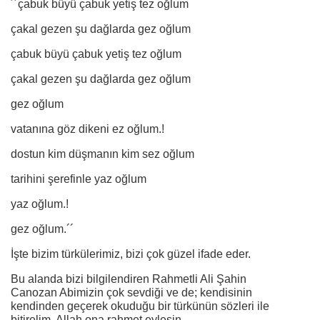
´´çabuk büyü çabuk yetiş tez oğlum
çakal gezen şu dağlarda gez oğlum
çabuk büyü çabuk yetiş tez oğlum
çakal gezen şu dağlarda gez oğlum
gez oğlum
vatanına göz dikeni ez oğlum.!
dostun kim düşmanın kim sez oğlum
tarihini şerefinle yaz oğlum
yaz oğlum.!
gez oğlum.´´
İşte bizim türkülerimiz, bizi çok güzel ifade eder.
Bu alanda bizi bilgilendiren Rahmetli Ali Şahin
Canozan Abimizin çok sevdiği ve de; kendisinin
kendinden geçerek okuduğu bir türkünün sözleri ile
bitirelim. Allah ona rahmet eylesin...