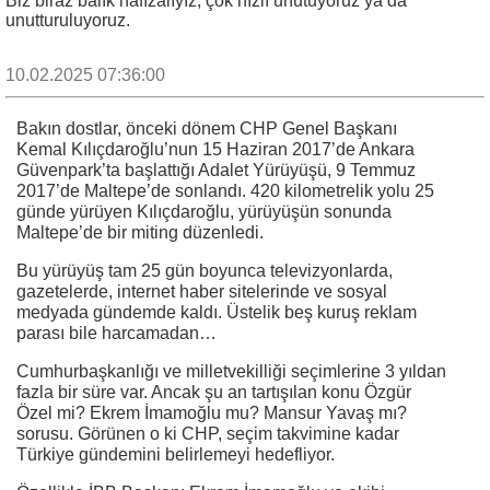
Biz biraz balık hafızalıyız, çok hızlı unutuyoruz ya da
unutturuluyoruz.
10.02.2025 07:36:00
Bakın dostlar, önceki dönem CHP Genel Başkanı
Kemal Kılıçdaroğlu’nun 15 Haziran 2017’de Ankara
Güvenpark’ta başlattığı Adalet Yürüyüşü, 9 Temmuz
2017’de Maltepe’de sonlandı. 420 kilometrelik yolu 25
günde yürüyen Kılıçdaroğlu, yürüyüşün sonunda
Maltepe’de bir miting düzenledi.
Bu yürüyüş tam 25 gün boyunca televizyonlarda,
gazetelerde, internet haber sitelerinde ve sosyal
medyada gündemde kaldı. Üstelik beş kuruş reklam
parası bile harcamadan…
Cumhurbaşkanlığı ve milletvekilliği seçimlerine 3 yıldan
fazla bir süre var. Ancak şu an tartışılan konu Özgür
Özel mi? Ekrem İmamoğlu mu? Mansur Yavaş mı?
sorusu. Görünen o ki CHP, seçim takvimine kadar
Türkiye gündemini belirlemeyi hedefliyor.