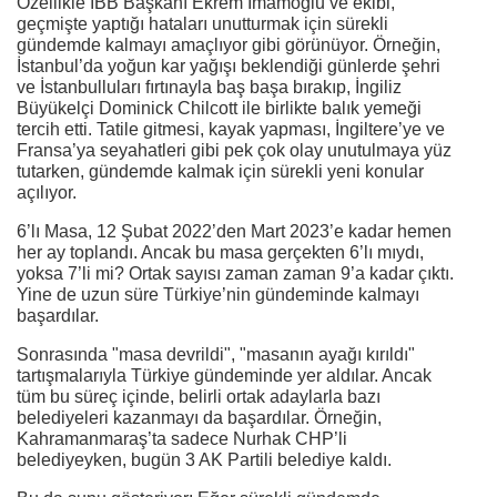
Özellikle İBB Başkanı Ekrem İmamoğlu ve ekibi,
geçmişte yaptığı hataları unutturmak için sürekli
gündemde kalmayı amaçlıyor gibi görünüyor. Örneğin,
İstanbul’da yoğun kar yağışı beklendiği günlerde şehri
ve İstanbulluları fırtınayla baş başa bırakıp, İngiliz
Büyükelçi Dominick Chilcott ile birlikte balık yemeği
tercih etti. Tatile gitmesi, kayak yapması, İngiltere’ye ve
Fransa’ya seyahatleri gibi pek çok olay unutulmaya yüz
tutarken, gündemde kalmak için sürekli yeni konular
açılıyor.
6’lı Masa, 12 Şubat 2022’den Mart 2023’e kadar hemen
her ay toplandı. Ancak bu masa gerçekten 6’lı mıydı,
yoksa 7’li mi? Ortak sayısı zaman zaman 9’a kadar çıktı.
Yine de uzun süre Türkiye’nin gündeminde kalmayı
başardılar.
Sonrasında "masa devrildi", "masanın ayağı kırıldı"
tartışmalarıyla Türkiye gündeminde yer aldılar. Ancak
tüm bu süreç içinde, belirli ortak adaylarla bazı
belediyeleri kazanmayı da başardılar. Örneğin,
Kahramanmaraş’ta sadece Nurhak CHP’li
belediyeyken, bugün 3 AK Partili belediye kaldı.