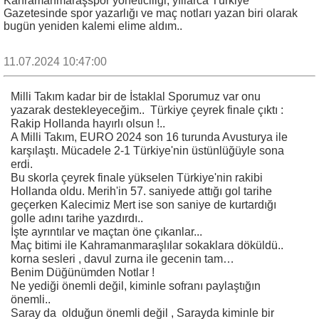
Kahramanmaraşspor yöneticiliği, yıllarca Türkiye
Gazetesinde spor yazarlığı ve maç notları yazan biri olarak
bugün yeniden kalemi elime aldım..
11.07.2024 10:47:00
Milli Takım kadar bir de İstaklal Sporumuz var onu
yazarak destekleyeceğim.. Türkiye çeyrek finale çıktı :
Rakip Hollanda hayırlı olsun !..
A Milli Takım, EURO 2024 son 16 turunda Avusturya ile
karşılaştı. Mücadele 2-1 Türkiye'nin üstünlüğüyle sona
erdi.
Bu skorla çeyrek finale yükselen Türkiye'nin rakibi
Hollanda oldu. Merih'in 57. saniyede attığı gol tarihe
geçerken Kalecimiz Mert ise son saniye de kurtardığı
golle adını tarihe yazdırdı..
İşte ayrıntılar ve maçtan öne çıkanlar...
Maç bitimi ile Kahramanmaraşlılar sokaklara döküldü..
korna sesleri , davul zurna ile gecenin tam…
Benim Düğünümden Notlar !
Ne yediği önemli değil, kiminle sofranı paylaştığın
önemli..
Saray da olduğun önemli değil , Sarayda kiminle bir