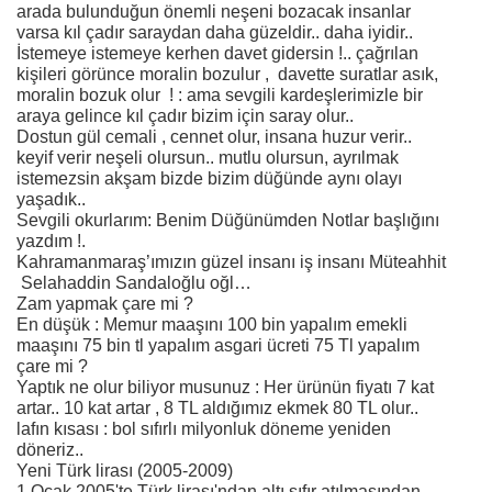
arada bulunduğun önemli neşeni bozacak insanlar
varsa kıl çadır saraydan daha güzeldir.. daha iyidir..
İstemeye istemeye kerhen davet gidersin !.. çağrılan
kişileri görünce moralin bozulur , davette suratlar asık,
moralin bozuk olur ! : ama sevgili kardeşlerimizle bir
araya gelince kıl çadır bizim için saray olur..
Dostun gül cemali , cennet olur, insana huzur verir..
keyif verir neşeli olursun.. mutlu olursun, ayrılmak
istemezsin akşam bizde bizim düğünde aynı olayı
yaşadık..
Sevgili okurlarım: Benim Düğünümden Notlar başlığını
yazdım !.
Kahramanmaraş’ımızın güzel insanı iş insanı Müteahhit
Selahaddin Sandaloğlu oğl…
Zam yapmak çare mi ?
En düşük : Memur maaşını 100 bin yapalım emekli
maaşını 75 bin tl yapalım asgari ücreti 75 Tl yapalım
çare mi ?
Yaptık ne olur biliyor musunuz : Her ürünün fiyatı 7 kat
artar.. 10 kat artar , 8 TL aldığımız ekmek 80 TL olur..
lafın kısası : bol sıfırlı milyonluk döneme yeniden
döneriz..
Yeni Türk lirası (2005-2009)
1 Ocak 2005'te Türk lirası'ndan altı sıfır atılmasından