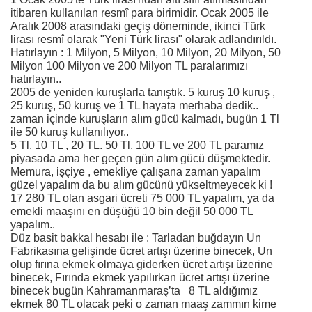
itibaren kullanılan resmî para birimidir. Ocak 2005 ile
Aralık 2008 arasındaki geçiş döneminde, ikinci Türk
lirası resmî olarak "Yeni Türk lirası" olarak adlandırıldı.
Hatırlayın : 1 Milyon, 5 Milyon, 10 Milyon, 20 Milyon, 50
Milyon 100 Milyon ve 200 Milyon TL paralarımızı
hatırlayın..
2005 de yeniden kuruşlarla tanıştık. 5 kuruş 10 kuruş ,
25 kuruş, 50 kuruş ve 1 TL hayata merhaba dedik..
zaman içinde kuruşların alım gücü kalmadı, bugün 1 Tl
ile 50 kuruş kullanılıyor..
5 Tl. 10 TL , 20 TL. 50 Tl, 100 TL ve 200 TL paramız
piyasada ama her geçen gün alım gücü düşmektedir.
Memura, işçiye , emekliye çalışana zaman yapalım
güzel yapalım da bu alım gücünü yükseltmeyecek ki !
17 280 TL olan asgari ücreti 75 000 TL yapalım, ya da
emekli maaşını en düşüğü 10 bin değil 50 000 TL
yapalım..
Düz basit bakkal hesabı ile : Tarladan buğdayın Un
Fabrikasına gelişinde ücret artışı üzerine binecek, Un
olup fırına ekmek olmaya giderken ücret artışı üzerine
binecek, Fırında ekmek yapılırkan ücret artışı üzerine
binecek bugün Kahramanmaraş’ta 8 TL aldığımız
ekmek 80 TL olacak peki o zaman maaş zammın kime