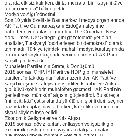
oranda etkisiz kalırken, dijital mecralar bir "karşı-hikâye
üretim merkezi" hâline geldi.
Medya ve Algı Yönetimi
Son 10 yılda özellikle Batı merkezli medya organlarında
AK Parti ve Cumhurbaşkanı Erdoğan aleyhine
haberlerin yoğunlaştığı görüldü. The Guardian, New
York Times, Der Spiegel gibi gazetelerde yer alan
analizler, Türkiye’yi “otoriterleşen bir demokrasi” olarak
tanımladı. Türkiye içindeki muhalif medya kuruluşları da
bu küresel söylemi içeride yeniden üreterek AK Parti
karşıtlığını besledi.
Muhalefet Partilerinin Stratejik Dönüşümü
2018 sonrası CHP, İYİ Parti ve HDP gibi muhalefet
partileri, “ortak düşman” algısı üzerinden AK Parti’ye
karşı birleşme stratejisi geliştirdiler. İstanbul ve Ankara
gibi büyükşehirlerin muhalefete geçmesi, “AK Parti'nin
geriletilmesi mümkün” algısını güçlendirdi. Bu süreçte,
“millet ittifakı” çatısı altında yürütülen iş birlikleri, seçmen
bazında kutuplaşmayı artırırken, karşıtlık üzerinden bir
siyasi söylem inşa edildi.
Ekonomik Gelişmeler ve Kriz Algısı
2018 sonrası döviz kurları, enflasyon ve işsizlik gibi
ekonomik göstergelerde yaşanan dalgalanmalar,
hükümete yönelik memnuniyetsizliği artırdı. Bu