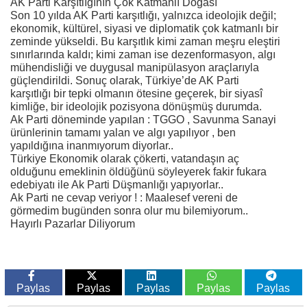
AK Parti Karşıtlığının Çok Katmanlı Doğası
Son 10 yılda AK Parti karşıtlığı, yalnızca ideolojik değil;
ekonomik, kültürel, siyasi ve diplomatik çok katmanlı bir
zeminde yükseldi. Bu karşıtlık kimi zaman meşru eleştiri
sınırlarında kaldı; kimi zaman ise dezenformasyon, algı
mühendisliği ve duygusal manipülasyon araçlarıyla
güçlendirildi. Sonuç olarak, Türkiye’de AK Parti
karşıtlığı bir tepki olmanın ötesine geçerek, bir siyasî
kimliğe, bir ideolojik pozisyona dönüşmüş durumda.
Ak Parti döneminde yapılan : TGGO , Savunma Sanayi
ürünlerinin tamamı yalan ve algı yapılıyor , ben
yapıldığına inanmıyorum diyorlar..
Türkiye Ekonomik olarak çökerti, vatandaşın aç
olduğunu emeklinin öldüğünü söyleyerek fakir fukara
edebiyatı ile Ak Parti Düşmanlığı yapıyorlar..
Ak Parti ne cevap veriyor ! : Maalesef vereni de
görmedim bugünden sonra olur mu bilemiyorum..
Hayırlı Pazarlar Diliyorum
Paylas
Paylas
Paylas
Paylas
Paylas