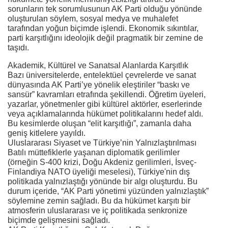
sorunların tek sorumlusunun AK Parti olduğu yönünde
oluşturulan söylem, sosyal medya ve muhalefet
tarafından yoğun biçimde işlendi. Ekonomik sıkıntılar,
parti karşıtlığını ideolojik değil pragmatik bir zemine de
taşıdı.
Akademik, Kültürel ve Sanatsal Alanlarda Karşıtlık
Bazı üniversitelerde, entelektüel çevrelerde ve sanat
dünyasında AK Parti’ye yönelik eleştiriler “baskı ve
sansür” kavramları etrafında şekillendi. Öğretim üyeleri,
yazarlar, yönetmenler gibi kültürel aktörler, eserlerinde
veya açıklamalarında hükümet politikalarını hedef aldı.
Bu kesimlerde oluşan “elit karşıtlığı”, zamanla daha
geniş kitlelere yayıldı.
Uluslararası Siyaset ve Türkiye’nin Yalnızlaştırılması
Batılı müttefiklerle yaşanan diplomatik gerilimler
(örneğin S-400 krizi, Doğu Akdeniz gerilimleri, İsveç-
Finlandiya NATO üyeliği meselesi), Türkiye'nin dış
politikada yalnızlaştığı yönünde bir algı oluşturdu. Bu
durum içeride, “AK Parti yönetimi yüzünden yalnızlaştık”
söylemine zemin sağladı. Bu da hükümet karşıtı bir
atmosferin uluslararası ve iç politikada senkronize
biçimde gelişmesini sağladı.