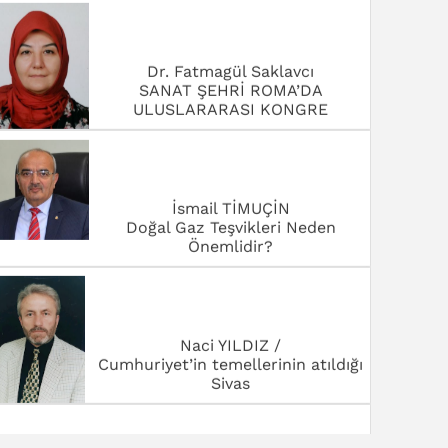
ULUSLARARASI KONGRE
İsmail TİMUÇİN
Doğal Gaz Teşvikleri Neden
Önemlidir?
Naci YILDIZ /
Cumhuriyet’in temellerinin atıldığı
Sivas
Orhan ARSLAN /Eğitimci -Yazar
BAYRAM YARDIM SEFERBERLİĞİ