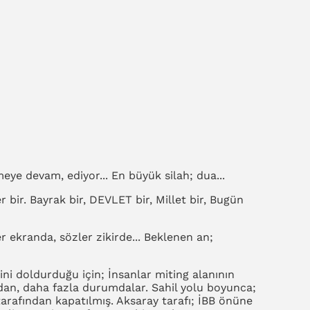
meye devam, ediyor... En büyük silah; dua...
r bir. Bayrak bir, DEVLET bir, Millet bir, Bugün
er ekranda, sözler zikirde... Beklenen an;
ni doldurduğu için; İnsanlar miting alanının
ından, daha fazla durumdalar. Sahil yolu boyunca;
ar tarafından kapatılmış. Aksaray tarafı; İBB önüne