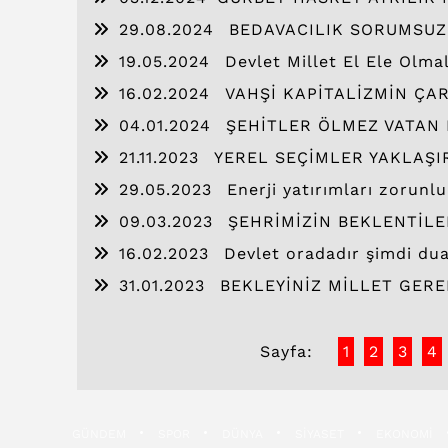
29.08.2024
BEDAVACILIK SORUMSUZ
19.05.2024
Devlet Millet El Ele Olmal
16.02.2024
VAHŞİ KAPİTALİZMİN ÇA
04.01.2024
ŞEHİTLER ÖLMEZ VATAN
21.11.2023
YEREL SEÇİMLER YAKLAŞI
29.05.2023
Enerji yatırımları zorunl
09.03.2023
ŞEHRİMİZİN BEKLENTİLE
16.02.2023
Devlet oradadır şimdi du
31.01.2023
BEKLEYİNİZ MİLLET GERE
Sayfa:
1
2
3
4
GÜNDEM
SPOR
DÜNYA
SİYASET
EKONOMİ