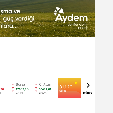
n
Borsa
Ç. Altın
31.1 ºC
,30
17603,28
10424,01
Sivas
Künye
%
0,44%
2,02%