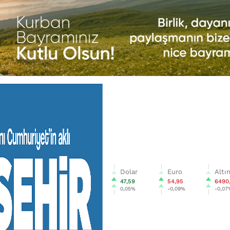
Dolar
Euro
Altı
47,59
54,95
6490
0,05%
-0,09%
-0,07