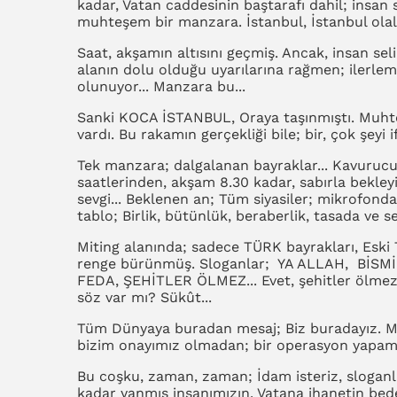
kadar, Vatan caddesinin baştarafı dahil; insan se
muhteşem bir manzara. İstanbul, İstanbul ola
Saat, akşamın altısını geçmiş. Ancak, insan seli
alanın dolu olduğu uyarılarına rağmen; ilerlem
olunuyor... Manzara bu...
Sanki KOCA İSTANBUL, Oraya taşınmıştı. Muht
vardı. Bu rakamın gerçekliği bile; bir, çok şeyi
Tek manzara; dalgalanan bayraklar... Kavurucu
saatlerinden, akşam 8.30 kadar, sabırla bekle
sevgi... Beklenen an; Tüm siyasiler; mikrofonda..
tablo; Birlik, bütünlük, beraberlik, tasada ve s
Miting alanında; sadece TÜRK bayrakları, Eski T
renge bürünmüş. Sloganlar; YA ALLAH, Bİ
FEDA, ŞEHİTLER ÖLMEZ... Evet, şehitler ölmez.
söz var mı? Sükût...
Tüm Dünyaya buradan mesaj; Biz buradayız. Me
bizim onayımız olmadan; bir operasyon yapama
Bu coşku, zaman, zaman; İdam isteriz, sloganla
kadar yanmış insanımızın. Vatana ihanetin bede