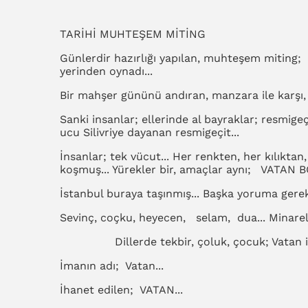
TARİHİ MUHTEŞEM MİTİNG
Günlerdir hazırlığı yapılan, muhteşem miting;
yerinden oynadı...
Bir mahşer gününü andıran, manzara ile karşı, 
Sanki insanlar; ellerinde al bayraklar; resmigeç
ucu Silivriye dayanan resmigeçit...
İnsanlar; tek vücut... Her renkten, her kılıktan
koşmuş... Yürekler bir, amaçlar aynı; VATAN
İstanbul buraya taşınmış... Başka yoruma gerek
Sevinç, coçku, heyecen, selam, dua... Minarele
Dillerde tekbir, çoluk, çocuk; Vatan içi
İmanın adı; Vatan...
İhanet edilen; VATAN...