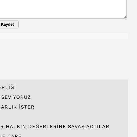
Kaydet
ERLİĞİ
İ SEVİYORUZ
ARLIK İSTER
ER HALKIN DEĞERLERİNE SAVAŞ AÇTILAR
E ÇARE...