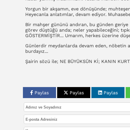
Yorgun bir akşamın, eve dönüşünde; muhteşem g
Heyecanla anlatımlar, devam ediyor. Muhasebe,
Bir mahşer gününü andıran, bu günden geriye 
görev düştüğü anda; neler yapabileceğini; tıp
GÖSTERMİŞTİR... Umarım, herkes üzerine düşen 
Günlerdir meydanlarda devam eden, nöbetin anl
burdayız...
Şairin sözü ile; NE BÜYÜKSÜN Kİ; KANIN KURT
Paylas
Paylas
Paylas