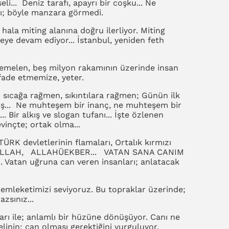
li... Deniz tarafı, apayrı bir coşku... Ne
lı; böyle manzara görmedi.
 hala miting alanına doğru ilerliyor. Miting
eye devam ediyor... İstanbul, yeniden feth
emelen, beş milyon rakamının üzerinde insan
 ifade etmemize, yeter.
 sıcağa rağmen, sıkıntılara rağmen; Günün ilk
yiş... Ne muhteşem bir inanç, ne muhteşem bir
. Bir alkış ve slogan tufanı... İşte özlenen
evinçte; ortak olma...
ÜRK devletlerinin flamaları, Ortalık kırmızı
SMİLLAH, ALLAHÜEKBER... VATAN SANA CANIM
 Vatan uğruna can veren insanları; anlatacak
mleketimizi seviyoruz. Bu topraklar üzerinde;
zsınız...
rı ile; anlamlı bir hüzüne dönüşüyor. Canı ne
linin; can olması gerektiğini vurguluyor.