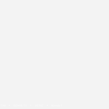
İTİM
SEHİR TV
VEFAT
Kimdir?