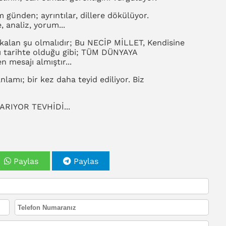
ünden; ayrıntılar, dillere dökülüyor.
 analiz, yorum...
kalan şu olmalıdır; Bu NECİP MİLLET, Kendisine
kı tarihte olduğu gibi; TÜM DÜNYAYA
mesajı almıştır...
amı; bir kez daha teyid ediliyor. Biz
ARIYOR TEVHİDİ...
Paylas
Paylas