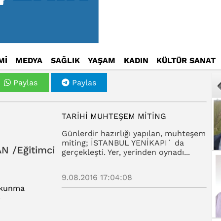
Mİ
MEDYA
SAĞLIK
YAŞAM
KADIN
KÜLTÜR SANAT
Paylas
Paylas
TARİHİ MUHTEŞEM MİTİNG
Günlerdir hazırlığı yapılan, muhteşem
miting; İSTANBUL YENİKAPI´ da
N /Eğitimci
gerçekleşti. Yer, yerinden oynadı...
9.08.2016 17:04:08
Okunma