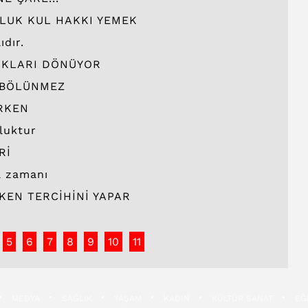
LUK KUL HAKKI YEMEK
ıdır.
RKLARI DÖNÜYOR
 BÖLÜNMEZ
RKEN
uluktur
Rİ
a zamanı
KEN TERCİHİNİ YAPAR
5
6
7
8
9
10
11
MEDYA
SAĞLIK
YAŞAM
KADIN
KÜLTÜR SANAT
EĞ