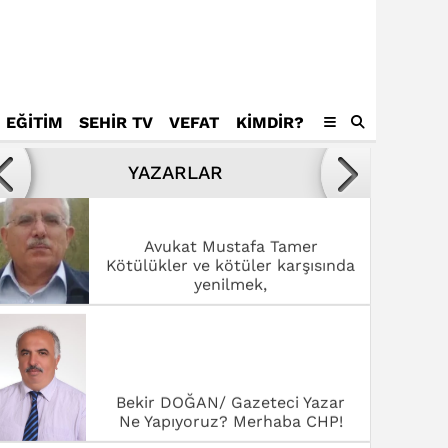
EĞİTİM
SEHİR TV
VEFAT
KIMDIR?
Avukat Mustafa Tamer
Kötülükler ve kötüler karşısında
YAZARLAR
yenilmek,
Bekir DOĞAN/ Gazeteci Yazar
Ne Yapıyoruz? Merhaba CHP!
Dr. Fatmagül Saklavcı
SANAT ŞEHRİ ROMA’DA