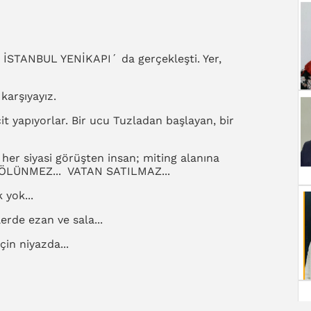
 İSTANBUL YENİKAPI´ da gerçekleşti. Yer,
karşıyayız.
it yapıyorlar. Bir ucu Tuzladan başlayan, bir
, her siyasi görüşten insan; miting alanına
 BÖLÜNMEZ... VATAN SATILMAZ...
 yok...
rde ezan ve sala...
n niyazda...