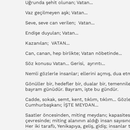
Uğrunda şehit olunan; Vatan...
Vaz geçilmeyen aşk; Vatan...
Seve, seve can verilen; Vatan...
Endişe duyulan; Vatan...
Kazanılan; VATAN...
Can, canan, hep birlikte; Vatan nöbetinde...
Söz konusu Vatan... Gerisi, ayrıntı...
Nemli gözlerle insanlar; ellerini açmış, dua et
Gönüller bir, hedefler bir, dualar bir, temennile
bayram günüdür. Bayram, işte bu gündür.
Cadde, sokak, semt, kent, tıklım, tıklım... Gözl
Cumhurbaşkanı; İŞTE MEYDAN...
Saatler öncesinden, miting meydanı; kapasitesi
çevresinde; miting alanının aldığı insan sayıs
Her iki taraflı, Yenikapıya, geliş, gidiş; insanl