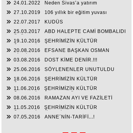
24.01.2022
Neden Sivas’a yatırım
yapmalıyız?
27.10.2019
106 yıllık bir eğitim yuvası
22.07.2017
KUDÜS
25.03.2017
ABD HALEPTE CAMİ BOMBALIDI
64 ÖLÜ VAR KINAMAYANLARI KINIYORUM
19.10.2016
ŞEHRİMİZİN KÜLTÜR
DEĞERLERİ(AŞIK- ŞEMSETTİN ALKIN)
20.08.2016
EFSANE BAŞKAN OSMAN
SEÇİLMİŞ ?!!!!!!!
03.08.2016
DOST KİME DENİR.!!!
25.06.2016
SÖYLENENLER UNUTULDU
18.06.2016
ŞEHRİMİZİN KÜLTÜR
DEĞERLERİ (Şevki KAYATURAN)
11.06.2016
ŞEHRİMİZİN KÜLTÜR
DEĞERLERİ!!! [Zübeyde GÖKBULUT]
08.06.2016
RAMAZAN AYI VE FAZİLETİ
11.05.2016
ŞEHRİMİZİN KÜLTÜR
DEĞERLERİ (ALİ ŞAHİN CANOZAN)
07.05.2016
ANNE´NİN-TARİFİ...!