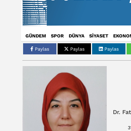
GÜNDEM
SPOR
DÜNYA
SİYASET
EKONO
Paylas
Paylas
Paylas
Dr. Fa
3