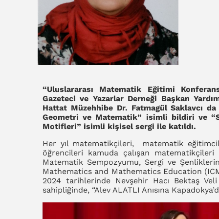
“Uluslararası Matematik Eğitimi Konfera
Gazeteci ve Yazarlar Derneği Başkan Yardım
Hattat Müzehhibe Dr. Fatmagül Saklavcı da
Geometri ve Matematik” isimli bildiri ve “
Motifleri” isimli kişisel sergi ile katıldı.
Her yıl matematikçileri, matematik eğitimci
öğrencileri kamuda çalışan matematikçileri
Matematik Sempozyumu, Sergi ve Şenliklerini
Mathematics and Mathematics Education (ICMM
2024 tarihlerinde Nevşehir Hacı Bektaş Veli
sahipliğinde, “Alev ALATLI Anısına Kapadokya’d