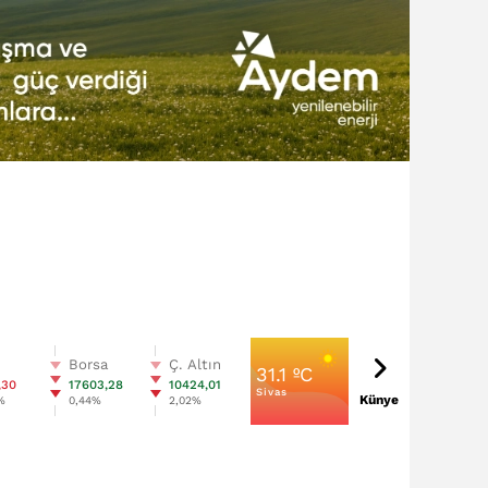
n
Borsa
Ç. Altın
31.1 ºC
,30
17603,28
10424,01
Sivas
Künye
%
0,44%
2,02%