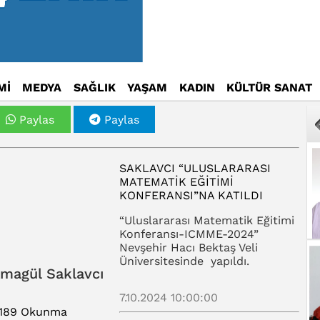
Mİ
MEDYA
SAĞLIK
YAŞAM
KADIN
KÜLTÜR SANAT
Paylas
Paylas
SAKLAVCI “ULUSLARARASI
MATEMATIK EĞITIMI
KONFERANSI”NA KATILDI
“Uluslararası Matematik Eğitimi
Konferansı-ICMME-2024”
Nevşehir Hacı Bektaş Veli
Üniversitesinde yapıldı.
tmagül Saklavcı
7.10.2024 10:00:00
189 Okunma