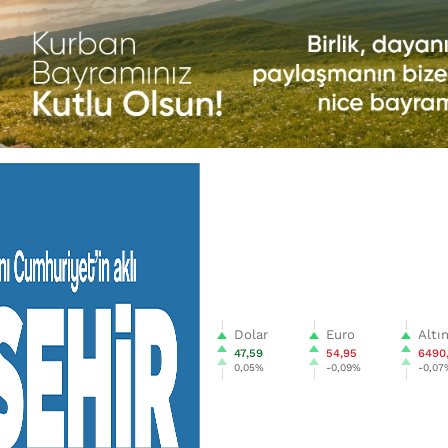
Dolar
Euro
Altı
47,59
54,95
6490
0,05%
-0,09%
-0,07