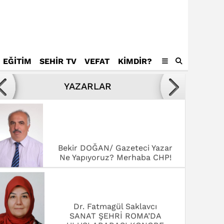
EĞİTİM
SEHİR TV
VEFAT
KIMDIR?
Avukat Mustafa Tamer
Kötülükler ve kötüler karşısında
YAZARLAR
yenilmek,
Bekir DOĞAN/ Gazeteci Yazar
Ne Yapıyoruz? Merhaba CHP!
Dr. Fatmagül Saklavcı
SANAT ŞEHRİ ROMA’DA