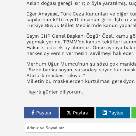
Aslan doğası gereği ısırır; o öyle yaratılmış, s
Eğer Anayasa, Türk Ceza Kanunları ve diğer tü
kapılardan kötü niyetli insanlar girer. İşte o z
Türkiye Büyük Millet Meclisi'nde kanun yaparak
Sayın CHP Genel Başkanı Özgür Özel, kamu gör
yapmak yerine, TBMM’de kanun teklifleri sunmalı
Hakaret ederek oy alınmaz. Önce aynaya bakmas
herkes oy versin vermesin, sevilmeyi hak eder.
Merhum Uğur Mumcu'nun şu sözü çok manida
“Bizde banka soyan, vatandaşı soyan kar maskes
Atatürk maskesi takıyor.”
Milletin bu maskelerden kurtulması gerekiyor.
Hayırlı günler diliyorum.
Paylas
Paylas
Paylas