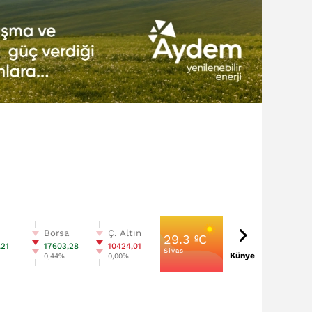
n
Borsa
Ç. Altın
29.3 ºC
,21
17603,28
10424,01
Sivas
Künye
0,44%
0,00%