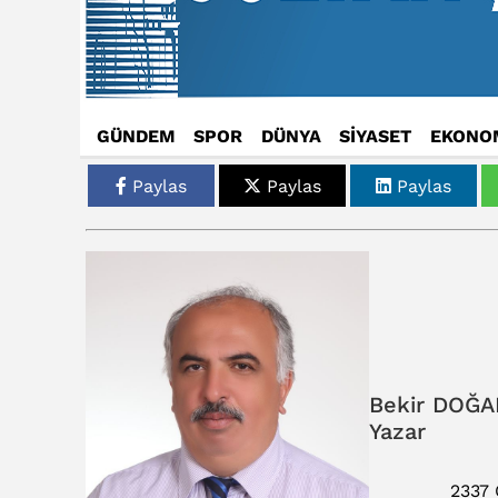
GÜNDEM
SPOR
DÜNYA
SİYASET
EKONO
Paylas
Paylas
Paylas
Bekir DOĞA
Yazar
2337