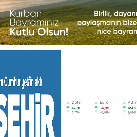
Dolar
Euro
Altı
47,70
54,99
6562
0,17%
-0,01%
1,09%