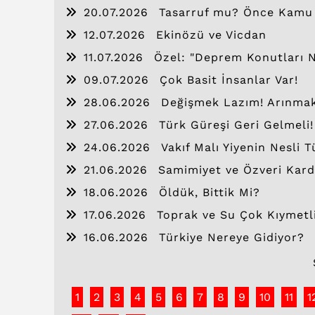
20.07.2026
Tasarruf mu? Önce Kamu İs
12.07.2026
Ekinözü ve Vicdan
11.07.2026
Özel: "Deprem Konutları 
09.07.2026
Çok Basit İnsanlar Var!
28.06.2026
Değişmek Lazım! Arınma
27.06.2026
Türk Güreşi Geri Gelmeli!
24.06.2026
Vakıf Malı Yiyenin Nesli T
21.06.2026
Samimiyet ve Özveri Kard
18.06.2026
Öldük, Bittik Mi?
17.06.2026
Toprak ve Su Çok Kıymetli
16.06.2026
Türkiye Nereye Gidiyor?
1
2
3
4
5
6
7
8
9
10
11
1