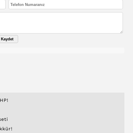
Kaydet
HP!
seti
kkür!