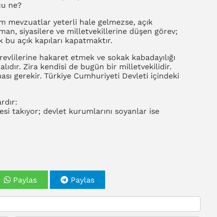
uçu ne?
m mevzuatlar yeterli hale gelmezse, açık
aman, siyasilere ve milletvekillerine düşen görev;
 bu açık kapıları kapatmaktır.
evlilerine hakaret etmek ve sokak kabadayılığı
dır. Zira kendisi de bugün bir milletvekilidir.
ı gerekir. Türkiye Cumhuriyeti Devleti içindeki
rdır:
i takıyor; devlet kurumlarını soyanlar ise
Paylas
Paylas