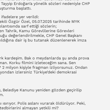
Tayyip Erdoğan’a yönelik sözleri nedeniyle CHP
şturma başlattı.
ifadelere yer verildi:
ekili Özgür Özel, 05.07.2025 tarihinde MYK
lantısında sarf ettiği sözlerin;
 Tahrik, Kamu Görevlilerine Görevleri
duğu değerlendirilmekle, CHP Genel Başkanı
ldığına dair iş bu tutanak düzenlenerek imza
 kardeşim. Bak o meydanlarda şu anda prova
gman. Korku filmini izleteceğim sana. Sen
 2 milyon kişiyle fragman izliyorsunuz. Ondan
izyondan izlersiniz Türkiye’deki demokrasi
, Belediye Kanunu yeniden gözden geçirilip
m.
 ısırıyor. Polis aslanı vurarak öldürüyor. Peki,
tedbirlerini almayan yetkili mi?