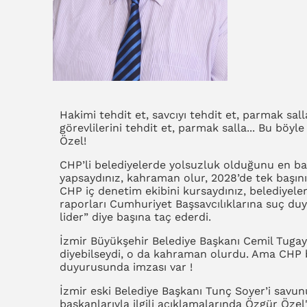
Hakimi tehdit et, savcıyı tehdit et, parmak sal
görevlilerini tehdit et, parmak salla... Bu b
Özel!
CHP’li belediyelerde yolsuzluk olduğunu en ba
yapsaydınız, kahraman olur, 2028’de tek başınız
CHP iç denetim ekibini kursaydınız, belediyeler
raporları Cumhuriyet Başsavcılıklarına suç duy
lider” diye başına taç ederdi.
İzmir Büyükşehir Belediye Başkanı Cemil Tugay,
diyebilseydi, o da kahraman olurdu. Ama CHP b
duyurusunda imzası var !
İzmir eski Belediye Başkanı Tunç Soyer’i savu
başkanlarıyla ilgili açıklamalarında Özgür Özel