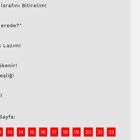
rafını Bitirelim!
Nerede?"
k Lazım!
ükenir!
eşliği
!
Sayfa:
2
13
14
15
16
17
18
19
20
21
22