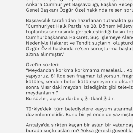
Ankara Cumhuriyet Başsavcılığı, Başkan Recep 
Genel Başkanı Özgür Özel hakkında re'sen soru
Başsavcılık tarafından hazırlanan tutanakta şu 
"Cumhuriyet Halk Partisi ve 28. Dönem Milletv
toplantısı sonrasında gerçekleştirdiği basın top
Cumhurbaşkanına Hakaret, Suç İşlemeye Alenen
Nedeniyle Hakaret ve Tehdit suçlarını oluştur
Özgür Özel hakkında re'sen soruşturma başlatı
altına alınmıştır."
Özel’in sözleri:
“Meydandan korkma korkmama meselesi… Kork
yapıyoruz. 81 ilde sen fragman izliyorsun, fra
kötüleş, senden beter kötüleşmeyen ne olsun?
sonra Mısır’daki meydanı izlediğiniz gibi telev
meydanlarını.”
Bu sözler, açıkça darbe çığırtkanlığıdır.
Türkiye’deki tüm belediyelere kayyum atanmalı
düzenlenmelidir. Bunu bir yıl önce de yazmıştı
Antalya’da sirkten kaçan bir aslan bir vatandaşı
burada suçlu aslan mı? Yoksa gerekli güvenlik 