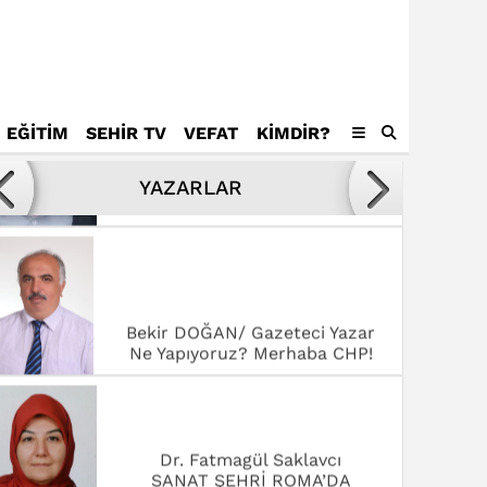
EĞİTİM
SEHİR TV
VEFAT
KIMDIR?
Avukat Mustafa Tamer
Kötülükler ve kötüler karşısında
YAZARLAR
yenilmek,
Bekir DOĞAN/ Gazeteci Yazar
Ne Yapıyoruz? Merhaba CHP!
Dr. Fatmagül Saklavcı
SANAT ŞEHRİ ROMA’DA