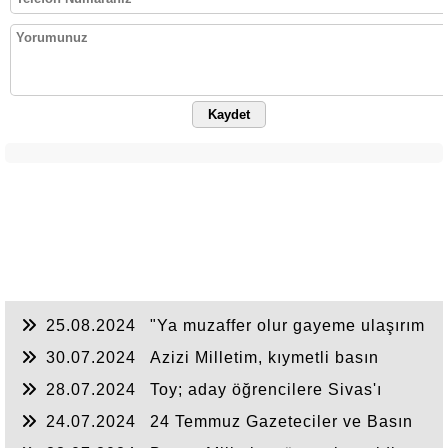
Kaydet
25.08.2024
"Ya muzaffer olur gayeme ulaşırım
ya da şehit olarak Cennet'e giderim.
30.07.2024
Azizi Milletim, kıymetli basın
mensupları sizleri saygıyla selamlıyorum.
28.07.2024
Toy; aday öğrencilere Sivas'ı
önerdi
24.07.2024
24 Temmuz Gazeteciler ve Basın
Bayramı’nı kutluyorum