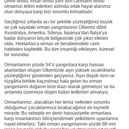
çevre dostu, insan dostu yani tüm canlıların dostu
olmamızı telkin ederken aslında ortak hayat alanımız
olan dünyaya karşı bizi sorumlu kılmaktadır.
Geçtiğimiz yıllarda acı bir şekilde yüzleştiğimiz büyük
ve çok sayıdaki orman yangınlarının Ülkemiz dâhil
Avustralya, Amerika, Sibirya, İspanya’dan İtalya’ya
kadar dünyanın birçok bölgesinde çok yıkıcı etkileri
oldu. Hektarlarca orman ve beraberindeki canlı
habitatını kaybettik. Bu tüm insanlığı etkileyen, küresel
bir sorundur.
Ormanlarının yüzde 54’ü yangınlara karşı hassas
alanlardan oluşan Ülkemizde aşırı yüksek sıcaklıklarla
yüzleştiğimiz günlerden geçiyoruz. Aşırı düşük nem ve
rüzgârla birlikte kaçınılmaz hala gelen bu orman
yangınlarını doğanın bize ikazı olarak görmeliyiz ve bu
anlamda üzerimize düşen bütün tedbirleri almalıyız.
Ormanlarımız, alacakları her temiz nefesten sorumlu
olduğumuz çocuklarımıza bırakacağımız en kıymetli
mirastır. Bu sebeple en derin hassasiyetle ormanlara
karşı insanlarımızı bilinçlendirmeli yetkililerin uyarılarına
riayet etmeliyiz. Tabi orman yangınlarının yüzde 88 inin