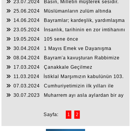
23.07.2024
Basın, Milletin müşterek sesidir.
25.06.2024
Müslümanların zulüm altında
geçirdiği son bayram olsun.
14.06.2024
Bayramlar; kardeşlik, yardımlaşma
ve dayanışma ruhunu canlı tutar
23.05.2024
İnsanlık, tarihinin en zor imtihanını
veriyor.
19.05.2024
105 sene önce
30.04.2024
1 Mayıs Emek ve Dayanışma
Günü’nü kutluyorum.
08.04.2024
Bayram'a kavuşturan Rabbimize
şükürler olsun.
17.03.2024
Çanakkale Geçilmez
11.03.2024
İstiklal Marşımızın kabulünün 103.
yıl dönümünde,
07.03.2024
Cumhuriyetimizin ilk yılları ile
birlikte kadınlarımız birçok kazanımlar elde
30.07.2023
Muharrem ayı asla aylardan bir ay
etmiştir.
olarak düşünülemez.
Sayfa:
1
2