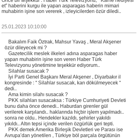
Önce bir teşekkür : Haber Türk Televizyonu, “ Karne hediyesi
et” haberini kurgu ile yapan asparagas haberin mimari
muhabirin işine son vererek , izleyicilerden özür diledi..
25.01.2023 10:10:00
Bakalım Faik Öztrak, Mahsur Yavaş , Meral Akşener
özür dileyecek mi ?
Gazetecilik meslek ilkeleri adına asparagas haber
yapan muhabirin işine son veren Haber Türk
Televizyonu yönetimine teşekkür ediyorum..
Silahlar susacak ?
İyi Parti Genel Başkanı Meral Akşener , Diyarbakır il
kongresinde : “ Silahlar susacak, kan dökülmeyecek “
dedi..
Ama kimin silahı susacak ?
PKK silahları susacaksa : Türkiye Cumhuriyeti Devleti
bunu daha önce denedi.. Haburdan girenler gül
verilerek karşılandı.. haklarında hiçbir işlem yapılmadı..
sonra ne oldu.. Hendekler kazıldı, şehirler yakıldı
yıkıldı.. Altın tepsi içinde verilen özgürlük geri tepti.
PKK demek Amerika Birleşik Devletleri ve Parası ise
Avrupa’dan yönetilen , Türkiye böl parçala örgütünün