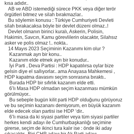
kısa adıdır..
AB ve ABD istemediği sürece PKK veya diğer terör
örgütleri bitmez ve silah bırakmazlar..
Bu söylemin konusu : Türkiye Cumhuriyeti Devleti
silah bırakacaksa böyle bir devlet düzeni olmaz..!
Devlet olmanın birinci kuralı, Askerin, Polisin,
Hakimin, Savcın, Kamu görevlilerin olacaktır, Silahsız
asker ve polis olmaz !.. nokta..
14 Mayıs 2023 Seçiminin Kazanımı kim olur ?
Kazanmak ayrı bir konu..
Kazanım elde etmek ayrı bir konudur..
İyi Parti , Deva Partisi : HDP kapatılırsa oylar bize
gelsin diye el sallıyorlar.. ama Anayasa Mahkemesi ,
HDP kapatma davasını seçim sonrasına bıraktı..
Burada HDP bir sıfırlık kazanım elde etti.
6’lı Masa HDP olmadan seçim kazanması mümkün
görülmüyor..
Bu sebeple bugün kilit parti HDP olduğunu görüyoruz
ve bu seçimin kazananı demiyorum, en büyük kazanım
elde edecek olan partisi ise HDP ‘dir..
6’lı masa da ki siyasi partiler veya tüm siyasi partiler
herkes kendi adayı ile Cumhurbaşkanlığı seçimine
girerse, seçim de ikinci tura kalır ise : önde iki aday
çıkacaktır.. Biri CHP adayı bir Ak Parti adayı..