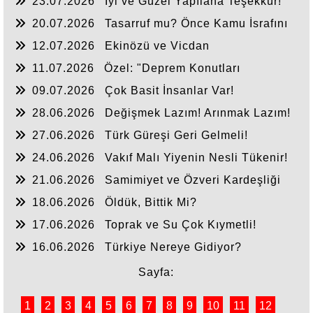
23.07.2026
İyi ve Güzel Yapılana Teşekkür!
20.07.2026
Tasarruf mu? Önce Kamu İsrafını
Bitirelim!
12.07.2026
Ekinözü ve Vicdan
11.07.2026
Özel: "Deprem Konutları
Nerede?"
09.07.2026
Çok Basit İnsanlar Var!
28.06.2026
Değişmek Lazım! Arınmak Lazım!
27.06.2026
Türk Güreşi Geri Gelmeli!
24.06.2026
Vakıf Malı Yiyenin Nesli Tükenir!
21.06.2026
Samimiyet ve Özveri Kardeşliği
18.06.2026
Öldük, Bittik Mi?
17.06.2026
Toprak ve Su Çok Kıymetli!
16.06.2026
Türkiye Nereye Gidiyor?
Sayfa:
1
2
3
4
5
6
7
8
9
10
11
12