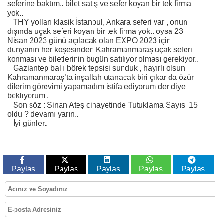
seferine baktım.. bilet satış ve sefer koyan bir tek firma
yok..
THY yolları klasik İstanbul, Ankara seferi var , onun
dışında uçak seferi koyan bir tek firma yok.. oysa 23
Nisan 2023 günü açılacak olan EXPO 2023 için
dünyanın her köşesinden Kahramanmaraş uçak seferi
konması ve biletlerinin bugün satılıyor olması gerekiyor..
Gaziantep ballı börek tepsisi sunduk , hayırlı olsun,
Kahramanmaraş’ta inşallah utanacak biri çıkar da özür
dilerim görevimi yapamadım istifa ediyorum der diye
bekliyorum..
Son söz : Sinan Ateş cinayetinde Tutuklama Sayısı 15
oldu ? devamı yarın..
İyi günler..
Paylas
Paylas
Paylas
Paylas
Paylas