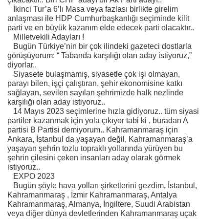
İkinci Tur’a 6’lı Masa veya fazlası birlikte girelim
anlaşması ile HDP Cumhurbaşkanlığı seçiminde kilit
parti ve en büyük kazanım elde edecek parti olacaktır..
Milletvekili Adayları !
Bugün Türkiye’nin bir çok ilindeki gazeteci dostlarla
görüşüyorum: “ Tabanda karşılığı olan aday istiyoruz,”
diyorlar..
Siyasete bulaşmamış, siyasetle çok işi olmayan,
parayı bilen, işçi çalıştıran, şehir ekonomisine katkı
sağlayan, sevilen sayılan şehrimizde halk nezlinde
karşılığı olan aday istiyoruz..
14 Mayıs 2023 seçimlerine hızla gidiyoruz.. tüm siyasi
partiler kazanmak için yola çıkıyor tabi ki , buradan A
partisi B Partisi demiyorum.. Kahramanmaraş için
Ankara, İstanbul da yaşayan değil, Kahramanmaraş’a
yaşayan şehrin tozlu topraklı yollarında yürüyen bu
şehrin çilesini çeken insanları aday olarak görmek
istiyoruz..
EXPO 2023
Bugün şöyle hava yolları şirketlerini gezdim, İstanbul,
Kahramanmaraş , İzmir Kahramanmaraş, Antalya
Kahramanmaraş, Almanya, İngiltere, Suudi Arabistan
veya diğer dünya devletlerinden Kahramanmaraş uçak