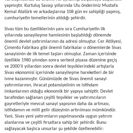
yapmıştır. Kurtuluş Savaşı yıllarında Ulu önderimiz Mustafa
Kemal Atatürk ve arkadaşlarına 108 gün ev sahipliği yapmış,
cumhuriyetin temellerinin atıldığı şehirdir.
Sivas tüm bu özelliklerinin yanı sıra Cumhuriyetin ilk
yıllarında sanayileşme hamlesinin başlatıldığı dönemde
önemli devlet yatırımlarının da adresi olmuştur. Cer Atölyesi,
Çimento Fabrikası gibi önemli fabrikalar o dönemlerde Sivas
sanayisinin de ilk temel taşları olmuştur. Zaman içerisinde
özellikle 1980 yılından sonra serbest piyasa düzenine geçiş
ve 2000’li yıllardan sonra devlet teşviklerindeki artışlarla
Sivas ekonomisi içerisinde sanayileşme hareketleri de bir
ivme kazanmıştır. Günümüzde de Sivas önemli sanayi
yatırımlarının, ihracat potansiyelinin ve istihdam
imkanlarının olduğu ekonomik bir yapıya sahiptir. Devlet
tarafından sağlanan çeşitli teşvikler ve yatırımcıların
gayretleriyle mevcut sanayi yapısının daha da artması,
istihdamın ve milli gelir düzeyinin artırılması mümkündür.
Yani, Sivas yeni yatırımların yapılmasında uygun yatırım
alanlarına ve çeşitli fırsatlara sahip bir şehirdir. Bunu
sağlayacak başlıca unsurlar şu şekilde özetlenebilir: