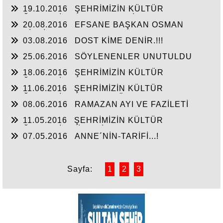
64 ÖLÜ VAR KINAMAYANLARI KINIYORUM
19.10.2016
ŞEHRİMİZİN KÜLTÜR
DEĞERLERİ(AŞIK- ŞEMSETTİN ALKIN)
20.08.2016
EFSANE BAŞKAN OSMAN
SEÇİLMİŞ ?!!!!!!!
03.08.2016
DOST KİME DENİR.!!!
25.06.2016
SÖYLENENLER UNUTULDU
18.06.2016
ŞEHRİMİZİN KÜLTÜR
DEĞERLERİ (Şevki KAYATURAN)
11.06.2016
ŞEHRİMİZİN KÜLTÜR
DEĞERLERİ!!! [Zübeyde GÖKBULUT]
08.06.2016
RAMAZAN AYI VE FAZİLETİ
11.05.2016
ŞEHRİMİZİN KÜLTÜR
DEĞERLERİ (ALİ ŞAHİN CANOZAN)
07.05.2016
ANNE´NİN-TARİFİ...!
Sayfa:
1
2
3