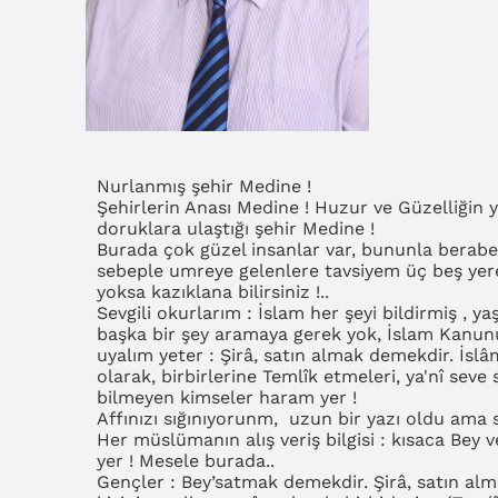
Nurlanmış şehir Medine !
Şehirlerin Anası Medine ! Huzur ve Güzelliğin 
doruklara ulaştığı şehir Medine !
Burada çok güzel insanlar var, bununla bera
sebeple umreye gelenlere tavsiyem üç beş yere 
yoksa kazıklana bilirsiniz !..
Sevgili okurlarım : İslam her şeyi bildirmiş , 
başka bir şey aramaya gerek yok, İslam Kanunu 
uyalım yeter : Şirâ, satın almak demekdir. İslâmi
olarak, birbirlerine Temlîk etmeleri, ya'nî seve
bilmeyen kimseler haram yer !
Affınızı sığınıyorunm, uzun bir yazı oldu ama 
Her müslümanın alış veriş bilgisi : kısaca Be
yer ! Mesele burada..
Gençler : Bey’satmak demekdir. Şirâ, satın alma