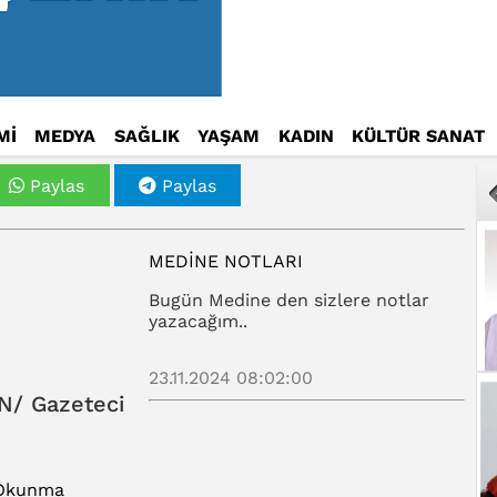
Mİ
MEDYA
SAĞLIK
YAŞAM
KADIN
KÜLTÜR SANAT
Paylas
Paylas
MEDINE NOTLARI
Bugün Medine den sizlere notlar
yazacağım..
23.11.2024 08:02:00
N/ Gazeteci
 Okunma