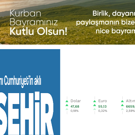
Dolar
Euro
Altı
47,68
55,13
6659
0,18%
0,32%
2,59