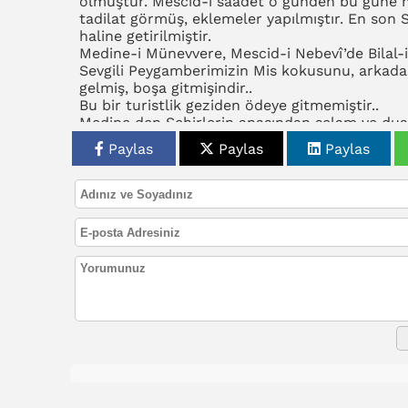
olmuştur. Mescid-i saadet o günden bu güne 
tadilat görmüş, eklemeler yapılmıştır. En son
haline getirilmiştir.
Medine-i Münevvere, Mescid-i Nebevî’de Bilal-i
Sevgili Peygamberimizin Mis kokusunu, arkada
gelmiş, boşa gitmişindir..
Bu bir turistlik geziden ödeye gitmemiştir..
Medine den Şehirlerin anasından selam ve dua
İyi günler..
Paylas
Paylas
Paylas