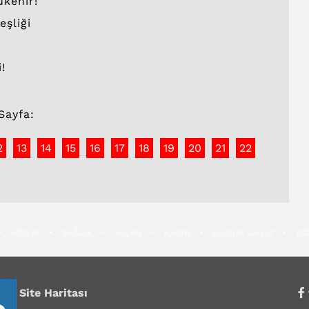
ükenir!
eşliği
!
Sayfa:
2
13
14
15
16
17
18
19
20
21
22
MEDYA
SAĞLIK
YAŞAM
KADIN
KÜLTÜR SANAT
EĞ
Site Haritası