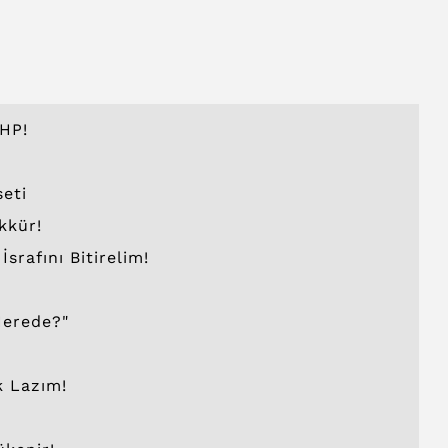
HP!
seti
kkür!
rafını Bitirelim!
Nerede?"
k Lazım!