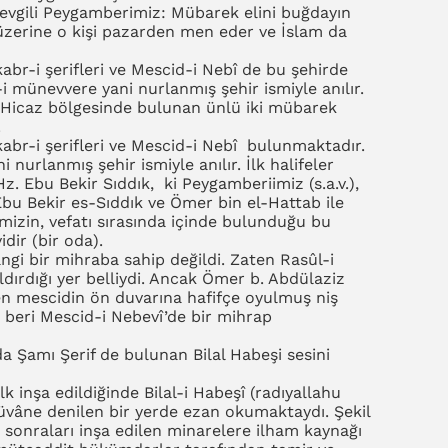
evgili Peygamberimiz: Mübarek elini buğdayın
n üzerine o kişi pazarden men eder ve İslam da
abr-i şerifleri ve Mescid-i Nebî de bu şehirde
 münevvere yani nurlanmış şehir ismiyle anılır.
 Hicaz bölgesinde bulunan ünlü iki mübarek
.
kabr-i şerifleri ve Mescid-i Nebî bulunmaktadır.
urlanmış şehir ismiyle anılır. İlk halifeler
. Ebu Bekir Sıddık, ki Peygamberiimiz (s.a.v.),
i Ebu Bekir es-Sıddık ve Ömer bin el-Hattab ile
mizin, vefatı sırasında içinde bulunduğu bu
dir (bir oda).
ngi bir mihraba sahip değildi. Zaten Rasûl-i
dırdığı yer belliydi. Ancak Ömer b. Abdülaziz
ken mescidin ön duvarına hafifçe oyulmuş niş
n beri Mescid-i Nebevî’de bir mihrap
da Şamı Şerif de bulunan Bilal Habeşi sesini
lk inşa edildiğinde Bilal-i Habeşî (radıyallahu
stüvâne denilen bir yerde ezan okumaktaydı. Şekil
a sonraları inşa edilen minarelere ilham kaynağı