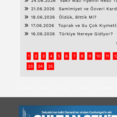
24.06.2026
Vakıf Malı Yiyenin Nesli T
21.06.2026
Samimiyet ve Özveri Kard
18.06.2026
Öldük, Bittik Mi?
17.06.2026
Toprak ve Su Çok Kıymetli
16.06.2026
Türkiye Nereye Gidiyor?
1
2
3
4
5
6
7
8
9
10
11
1
23
24
25
GÜNDEM
SPOR
DÜNYA
SİYASET
EKONOMİ