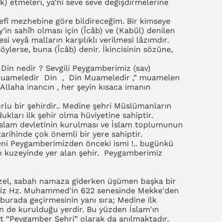
lîk) etmeleri, ya’nî seve seve değişdirmelerine
nefî mezhebine göre bildireceğim. Bir kimseye
’in sahîh olması için (Îcâb) ve (Kabûl) denilen
i veyâ malların karşılıklı verilmesi lâzımdır.
öylerse, buna (Îcâb) denir. İkincisinin sözüne,
Din nedir ? Sevgili Peygamberimiz (sav)
 Muameledir Din , Din Muameledir ,” muamelen
 Allaha inancın , her şeyin kısaca imanın
rlu bir şehirdir.. Medine şehri Müslümanların
ukları ilk şehir olma hüviyetine sahiptir.
 İslam devletinin kurulması ve İslam toplumunun
tarihinde çok önemli bir yere sahiptir.
eni Peygamberimizden önceki ismi !.. bugünkü
n kuzeyinde yer alan şehir. Peygamberimiz
üzel, sabah namaza giderken üşümen başka bir
imiz Hz. Muhammed'in 622 senesinde Mekke'den
 burada geçirmesinin yanı sıra; Medine ilk
n de kurulduğu yerdir. Bu yüzden İslam'ın
nt “Peygamber Şehri” olarak da anılmaktadır.