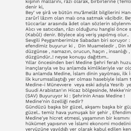
kişinin mallarını, râzı olarak, birbirlerine (Tem
denir ki,
Bey’ ve şirâ ve bütün mu’âmelât bilgilerini Ha
zarûrî lâzım olan malı ona satmak vâcibdir. Bey
tüccarlar arasında âdet olan sözlerin söylenmes
Alıcı ve satıcıdan, râzı olduğunu hangisi önce s
(Kabûl) denir. Böylece alış veriş yapılmış olur..
Sevgili Peygamberimize Sabadan biri soruyor : 
efendimiz buyurur ki , Din Muameledir , Din
düzgünse , namazın, orucun, haçın , insanlığı ,
düzgündür..! neyse konuşu dağıttım..
Yıllar öncesinden beri Medine Şehri ferah huzu
inançlarıyla ve bu anlamda kimlikleriyle var old
Bu anlamda Medine, İslam dinin yayılması, ilk
ilk kurumsallaştığı yer olması hasebiyle İslam 
Medine-i Münevvere veya eski adıyla Yesrib y
Suudi Arabistan'ın Hicaz bölgesinde, Mekke'ni
(SAV) Buyuruyor ki : Şehrinin Anası Medine !
Medine'nin özelliği nedir?
Gündüzü başka bir güzel, akşamı başka bir g
güzel.. temiz hava yumuşak bir şehir , Efend
Medine'ye hicret etmesi, yaşamının bir kısmını
hükümet yapısının ve İslami ekonomi modelini
yeryüzüne yayıldığı yer olarak kabul edilen ke