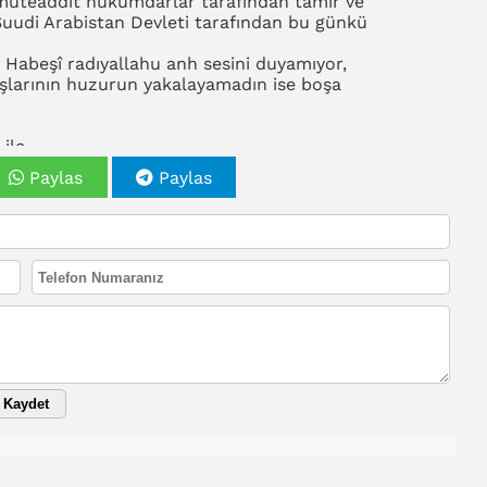
müteaddit hükümdarlar tarafından tamir ve
 Suudi Arabistan Devleti tarafından bu günkü
 Habeşî radıyallahu anh sesini duyamıyor,
şlarının huzurun yakalayamadın ise boşa
 ile
Paylas
Paylas
Kaydet