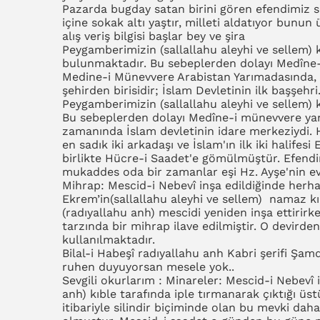
Pazarda bugday satan birini gören efendimiz s
içine sokak altı yaştır, milleti aldatıyor bunu
alış veriş bilgisi başlar bey ve şira
Peygamberimizin (sallallahu aleyhi ve sellem) k
bulunmaktadır. Bu sebeplerden dolayı Medîne-i
Medine-i Münevvere Arabistan Yarımadasında,
şehirden birisidir; İslam Devletinin ilk başşehri
Peygamberimizin (sallallahu aleyhi ve sellem) 
Bu sebeplerden dolayı Medîne-i münevvere yani n
zamanında İslam devletinin idare merkeziydi. Hz
en sadık iki arkadaşı ve İslam'ın ilk iki halifes
birlikte Hücre-i Saadet'e gömülmüştür. Efendi
mukaddes oda bir zamanlar eşi Hz. Ayşe'nin evi
Mihrap: Mescid-i Nebevî inşa edildiğinde herha
Ekrem’in(sallallahu aleyhi ve sellem) namaz kıl
(radıyallahu anh) mescidi yeniden inşa ettirir
tarzında bir mihrap ilave edilmiştir. O devirde
kullanılmaktadır.
Bilal-i Habeşî radıyallahu anh Kabri şerifi Şam
ruhen duyuyorsan mesele yok..
Sevgili okurlarım : Minareler: Mescid-i Nebevî i
anh) kıble tarafında iple tırmanarak çıktığı ü
itibariyle silindir biçiminde olan bu mevki dah