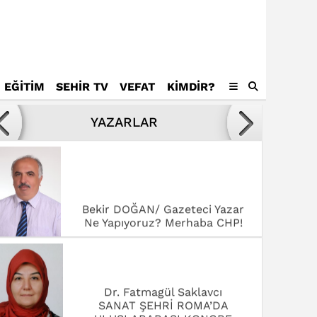
EĞİTİM
SEHİR TV
VEFAT
KIMDIR?
Avukat Mustafa Tamer
Kötülükler ve kötüler karşısında
YAZARLAR
yenilmek,
Bekir DOĞAN/ Gazeteci Yazar
Ne Yapıyoruz? Merhaba CHP!
Dr. Fatmagül Saklavcı
SANAT ŞEHRİ ROMA’DA