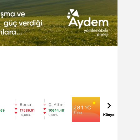
n
Borsa
Ç. Altın
28.1 ºC
,69
17589,91
10644,48
Sivas
Künye
%
-0,08%
2,09%