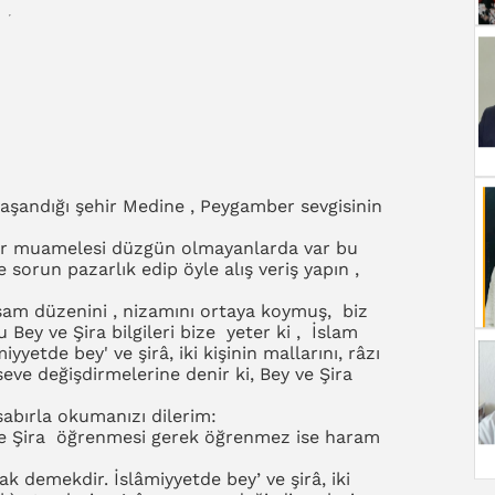
yaşandığı şehir Medine , Peygamber sevgisinin
ber muamelesi düzgün olmayanlarda var bu
sorun pazarlık edip öyle alış veriş yapın ,
yaşam düzenini , nizamını ortaya koymuş, biz
Bey ve Şira bilgileri bize yeter ki , İslam
yyetde bey' ve şirâ, iki kişinin mallarını, râzı
 seve değişdirmelerine denir ki, Bey ve Şira
sabırla okumanızı dilerim:
y ve Şira öğrenmesi gerek öğrenmez ise haram
k demekdir. İslâmiyyetde bey’ ve şirâ, iki