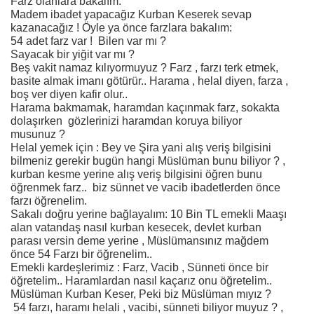
Farz olanlara bakalım:
Madem ibadet yapacağız Kurban Keserek sevap
kazanacağız ! Öyle ya önce farzlara bakalım:
54 adet farz var ! Bilen var mı ?
Sayacak bir yiğit var mı ?
Beş vakit namaz kılıyormuyuz ? Farz , farzı terk etmek,
basite almak imanı götürür.. Harama , helal diyen, farza ,
boş ver diyen kafir olur..
Harama bakmamak, haramdan kaçınmak farz, sokakta
dolaşırken gözlerinizi haramdan koruya biliyor
musunuz ?
Helal yemek için : Bey ve Şira yani alış veriş bilgisini
bilmeniz gerekir bugün hangi Müslüman bunu biliyor ? ,
kurban kesme yerine alış veriş bilgisini öğren bunu
öğrenmek farz.. biz sünnet ve vacib ibadetlerden önce
farzı öğrenelim.
Sakalı doğru yerine bağlayalım: 10 Bin TL emekli Maaşı
alan vatandaş nasıl kurban kesecek, devlet kurban
parası versin deme yerine , Müslümansınız mağdem
önce 54 Farzı bir öğrenelim..
Emekli kardeşlerimiz : Farz, Vacib , Sünneti önce bir
öğretelim.. Haramlardan nasıl kaçarız onu öğretelim..
Müslüman Kurban Keser, Peki biz Müslüman mıyız ?
54 farzı, haramı helali , vacibi, sünneti biliyor muyuz ? ,