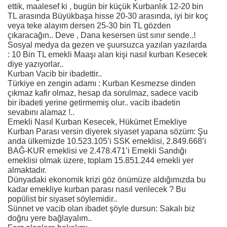
ettik, maalesef ki , bugün bir küçük Kurbanlık 12-20 bin
TL arasında Büyükbaşa hisse 20-30 arasında, iyi bir koç
veya teke alayım dersen 25-30 bin TL gözden
çıkaracağın.. Deve , Dana kesersen üst sınır sende..!
Sosyal medya da gezen ve şuursuzca yazılan yazılarda
: 10 Bin TL emekli Maaşı alan kişi nasıl kurban Kesecek
diye yazıyorlar..
Kurban Vacib bir ibadettir..
Türkiye en zengin adamı : Kurban Kesmezse dinden
çıkmaz kafir olmaz, hesap da sorulmaz, sadece vacib
bir ibadeti yerine getirmemiş olur.. vacib ibadetin
sevabını alamaz !..
Emekli Nasıl Kurban Kesecek, Hükümet Emekliye
Kurban Parası versin diyerek siyaset yapana sözüm: Şu
anda ülkemizde 10.523.105’i SSK emeklisi, 2.849.668’i
BAĞ-KUR emeklisi ve 2.478.471’i Emekli Sandığı
emeklisi olmak üzere, toplam 15.851.244 emekli yer
almaktadır.
Dünyadaki ekonomik krizi göz önümüze aldığımızda bu
kadar emekliye kurban parası nasıl verilecek ? Bu
popülist bir siyaset söylemidir..
Sünnet ve vacib olan ibadet şöyle dursun: Sakalı biz
doğru yere bağlayalım..