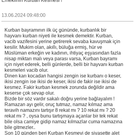
Emeklinin Kurban Kesmesi !
13.06.2024 09:48:00
Kurban bayramının ilk üç gününde, kurbanlık bir
hayvanı kurban niyeti ile kesmek demektir. Kurban,
vacib vazifesini yerine getirerek sevaba kavuşmak için
kesilir. Mukim olan, akıllı, büluğa ermiş, hür ve
Müslüman erkeğin ve kadının, ihtiyaç eşyasından fazla
nisap miktarı malı veya parası varsa, Kurban bayramı
için niyet ederek, belli günlerde, belli bir hayvanı kurban
kesmeleri vacib olur.
Dinen karı kocadan hangisi zengin ise kurbanı o keser,
ikisi zengin ise ikisi de keser, ikisi de fakir ise ikisi de
kesmez. Fakir kurban kesmek zorunda değildir ama
keserse çok sevap olur.
Bizde bir söz vardır sakalı doğru yerine bağlayalım !
Ramazan ayı gelir, oruç tutmaz, namaz kılmaz ama
teravih namazını tartışır 8 rekat mı ? 10 rekat mı ? 20
rekat mı ? , oysa bunu tartışmaya açanlar bir tek rekat
bile olsa camiye gidip namaz kılmazlar cuma namazına
bile gitmezler..
Son 10 günden beri Kurban Kesmeyi de siyasette alet