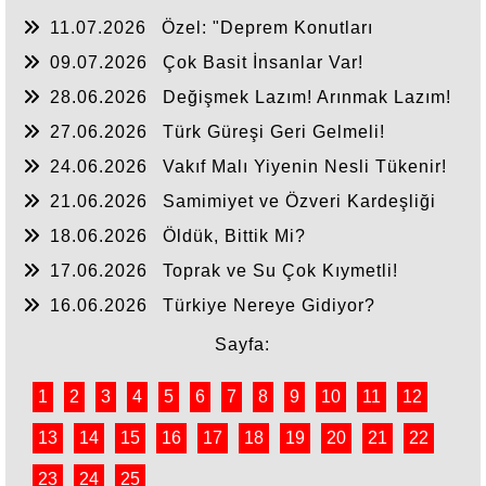
11.07.2026
Özel: "Deprem Konutları
Nerede?"
09.07.2026
Çok Basit İnsanlar Var!
28.06.2026
Değişmek Lazım! Arınmak Lazım!
27.06.2026
Türk Güreşi Geri Gelmeli!
24.06.2026
Vakıf Malı Yiyenin Nesli Tükenir!
21.06.2026
Samimiyet ve Özveri Kardeşliği
18.06.2026
Öldük, Bittik Mi?
17.06.2026
Toprak ve Su Çok Kıymetli!
16.06.2026
Türkiye Nereye Gidiyor?
Sayfa:
1
2
3
4
5
6
7
8
9
10
11
12
13
14
15
16
17
18
19
20
21
22
23
24
25