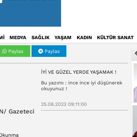
Mİ
MEDYA
SAĞLIK
YAŞAM
KADIN
KÜLTÜR SANAT
Paylas
Paylas
İYI VE GÜZEL YERDE YAŞAMAK !
Bu yazımı : ince ince iyi düşünerek
okuyunuz !
25.08.2023 09:11:00
N/ Gazeteci
 Okunma