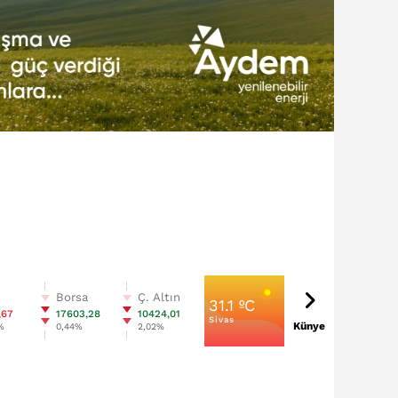
n
Borsa
Ç. Altın
31.1 ºC
,67
17603,28
10424,01
Sivas
Künye
%
0,44%
2,02%