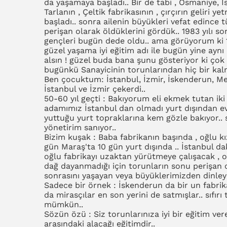
da yaşamaya başladı.. Bir de tabi , Osmaniye, 
Tarlanın , Çeltik fabrikasının , çırçırın geliri 
başladı.. sonra ailenin büyükleri vefat edince 
perişan olarak öldüklerini gördük.. 1983 yılı so
gençleri bugün dede oldu.. ama görüyorum ki 
güzel yaşama iyi eğitim adı ile bugün yine aynı 
alsın ! güzel buda bana şunu gösteriyor ki çok 
bugünkü Sanayicinin torunlarından hiç bir kal
Ben çocuktum: İstanbul, İzmir, İskenderun, Me
İstanbul ve İzmir çekerdi..
50-60 yıl geçti : Bakıyorum eli ekmek tutan ik
adamımız İstanbul dan olmadı yurt dışından ev
yuttuğu yurt topraklarına kem gözle bakıyor.. s
yönetirim sanıyor..
Bizim kuşak : Baba fabrikanın başında , oğlu kı
gün Maraş'ta 10 gün yurt dışında .. İstanbul da
oğlu fabrikayı uzaktan yürütmeye çalışacak , 
dağ dayanmadığı için torunların sonu perişan
sonrasını yaşayan veya büyüklerimizden dinley
Sadece bir örnek : İskenderun da bir un fabrikas
da mirasçılar en son yerini de satmışlar.. sıfı
mümkün..
Sözün özü : Siz torunlarınıza iyi bir eğitim ver
arasındaki alacağı eğitimdir..