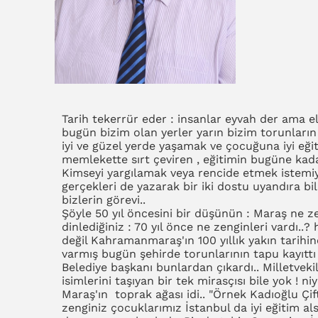
Tarih tekerrür eder : insanlar eyvah der ama el
bugün bizim olan yerler yarın bizim torunların 
iyi ve güzel yerde yaşamak ve çocuğuna iyi eğ
memlekette sırt çeviren , eğitimin bugüne kada
Kimseyi yargılamak veya rencide etmek istem
gerçekleri de yazarak bir iki dostu uyandıra b
bizlerin görevi..
Şöyle 50 yıl öncesini bir düşünün : Maraş ne ze
dinlediğiniz : 70 yıl önce ne zenginleri vardı..
değil Kahramanmaraş'ın 100 yıllık yakın tarihin
varmış bugün şehirde torunlarının tapu kayıttı 
Belediye başkanı bunlardan çıkardı.. Milletveki
isimlerini taşıyan bir tek mirasçısı bile yok !
Maraş'ın toprak ağası idi.. "Örnek Kadıoğlu Çiftl
zenginiz çocuklarımız İstanbul da iyi eğitim als