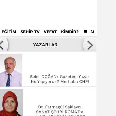
EĞİTİM
SEHİR TV
VEFAT
KIMDIR?
Avukat Mustafa Tamer
Kötülükler ve kötüler karşısında
YAZARLAR
yenilmek,
Bekir DOĞAN/ Gazeteci Yazar
Ne Yapıyoruz? Merhaba CHP!
Dr. Fatmagül Saklavcı
SANAT ŞEHRİ ROMA’DA