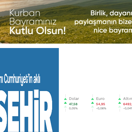
Dolar
Euro
Altı
47,58
54,95
6492
0,05%
-0,06%
-0,04