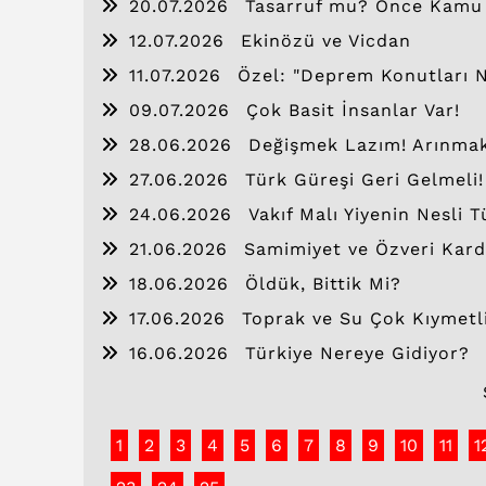
20.07.2026
Tasarruf mu? Önce Kamu İs
12.07.2026
Ekinözü ve Vicdan
11.07.2026
Özel: "Deprem Konutları 
09.07.2026
Çok Basit İnsanlar Var!
28.06.2026
Değişmek Lazım! Arınma
27.06.2026
Türk Güreşi Geri Gelmeli!
24.06.2026
Vakıf Malı Yiyenin Nesli T
21.06.2026
Samimiyet ve Özveri Kard
18.06.2026
Öldük, Bittik Mi?
17.06.2026
Toprak ve Su Çok Kıymetli
16.06.2026
Türkiye Nereye Gidiyor?
1
2
3
4
5
6
7
8
9
10
11
1