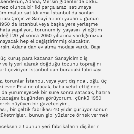
İskenderun, Adana, Mersin gidenlerde oldu..
yetmez olunca bir iki parça arazi satılmaya
tüm mallar satıldı ama İstanbul da sonları
nrası Çırçır ve Sanayi atılımı yapan o günün
1950 da İstanbul veya başka yere yerleşme
hata yapılıyor.. torunum iyi yaşasın iyi eğitim
değil 20 yıl sonra 2050 yıllarına vardığımızda
mayacak hep el değiştirimmiş olacaktır.
rsin, Adana dan ev alma modası vardı.. Başı
i üç kuruş para kazanan Sanayicimiz iş
 ve iş yeri alarak doğduğu tozunu toprağını
ırt çeviriyor İstanbul'dan buradaki fabrikayı
z, torunlar İstanbul veya yurt dışında , oğlu üç
ki evde Peki ne olacak, baba vefat ettiğinde,
o da yürümeyecek bir süre sonra satacak, hazıra
 olacağını bugünden görüyorum.. çünkü 1950
erek büyüyen bir gazeteciyim..
ı , bir çeltik fabrikası 40 yıldır çürüyor sonun
rı tüketmişler.. bunun gibi yüzlerce örnek vermek
ecekseniz ! bunun yeri fabrikaların dişlilerin