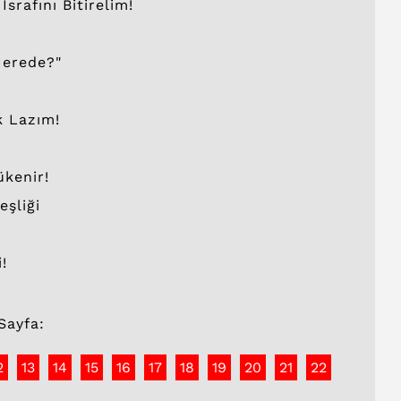
rafını Bitirelim!
Nerede?"
k Lazım!
ükenir!
eşliği
!
Sayfa:
2
13
14
15
16
17
18
19
20
21
22