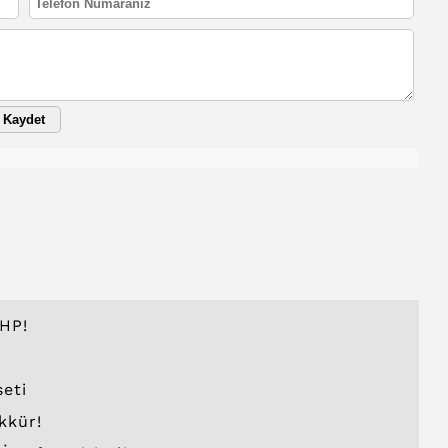
Kaydet
HP!
seti
kkür!