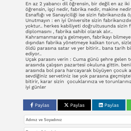
En az 2 yabancı dil öğrensin, bir değil en az ik
öğrensin, işçi nedir, fabrika nedir, makine nedir
Esnaflığı ve Sanayiciliği ise sizin fabrikanızda 
Unutmayın : en iyi Üniversite sizin fabrikanızdı
yoktur.. herkes kabiliyeti doğrultusunda sizin f
diplomasını , fabrika sahibi olarak alır..
Kahramanmaraş'a gelmeyen, fabrikayı bilmeyen,
dışından fabrika yönetmeye kalkan torun, sizler
öldü parasına satar ve yer bitirir.. bana tari
ediyor..
Uçak parasını verin : Cuma günü şehre gelen to
arasında çalışsın pazartesi okuluna gittin. beni
arasında bol para harcayarak büyüyen çocuk a
sevdiğiniz servetiniz ise yok parasına geçmişteki
bitirir, karar sizin çocuklarınıza ve torunlarınız
iyi günler
Paylas
Paylas
Paylas