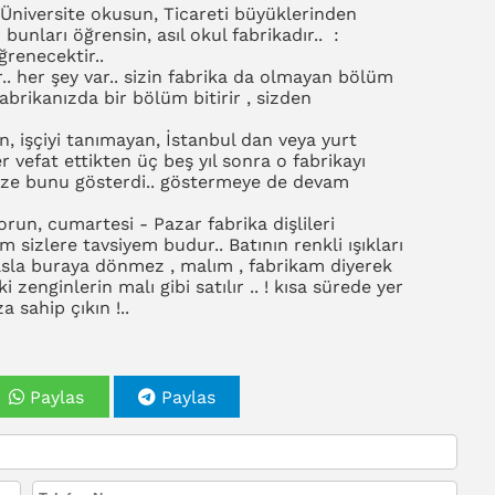
i Üniversite okusun, Ticareti büyüklerinden
 bunları öğrensin, asıl okul fabrikadır.. :
öğrenecektir..
r.. her şey var.. sizin fabrika da olmayan bölüm
abrikanızda bir bölüm bitirir , sizden
 işçiyi tanımayan, İstanbul dan veya yurt
 vefat ettikten üç beş yıl sonra o fabrikayı
h bize bunu gösterdi.. göstermeye de devam
run, cumartesi - Pazar fabrika dişlileri
m sizlere tavsiyem budur.. Batının renkli ışıkları
sla buraya dönmez , malım , fabrikam diyerek
 zenginlerin malı gibi satılır .. ! kısa sürede yer
a sahip çıkın !..
Paylas
Paylas