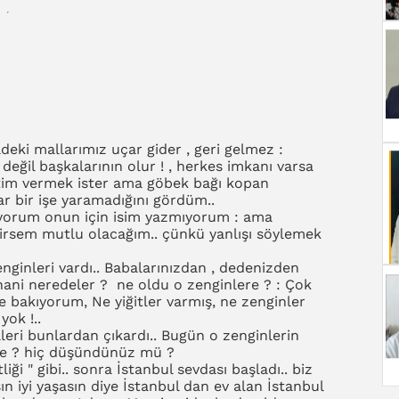
deki mallarımız uçar gider , geri gelmez :
değil başkalarının olur ! , herkes imkanı varsa
itim vermek ister ama göbek bağı kopan
r bir işe yaramadığını gördüm..
iyorum onun için isim yazmıyorum : ama
ilirsem mutlu olacağım.. çünkü yanlışı söylemek
nginleri vardı.. Babalarınızdan , dedenizden
? hani neredeler ? ne oldu o zenginlere ? : Çok
e bakıyorum, Ne yiğitler varmış, ne zenginler
yok !..
lleri bunlardan çıkardı.. Bugün o zenginlerin
 niye ? hiç düşündünüz mü ?
iği " gibi.. sonra İstanbul sevdası başladı.. biz
ın iyi yaşasın diye İstanbul dan ev alan İstanbul