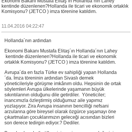
Ekonomi Bakanı Mustafa Elitaş´ın Hollanda´nın Lahey
kentinde düzenlenen?Hollanda ile ticari ve ekonomik ortaklık
Komisyonu? (JETCO ) imza törenine katıldım.
11.04.2016 04:22:47
Hollanda´nın ardından
Ekonomi Bakanı Mustafa Elitaş´ın Hollanda´nın Lahey
kentinde düzenlenen?Hollanda ile ticari ve ekonomik
ortaklık Komisyonu? (JETCO ) imza törenine katıldım.
Avrupa´da en fazla Türke ev sahipliği yapan Hollanda
´da. İmza töreninin ardından Sivaslı dernek
yöneticileriyle görüşme imkânım oldu. Hepsinin de ortak
söylemleri Avrupa ülkelerinde yaşamanın büyük
sıkıntılarının olduğunu dile getirdiler. Yöneticiler;
inancımızla özleştirmiş olduğumuz aile yapımız
yozlaşıyor. Zira Avrupa insanının bencilliği nefsani
arzularına göre bireysel olarak özgürce yaşamayı öne
çıkartmaları çocuklarımızın geleceği acısından bizleri
son derece tedirgin ediyor.? Dediler.