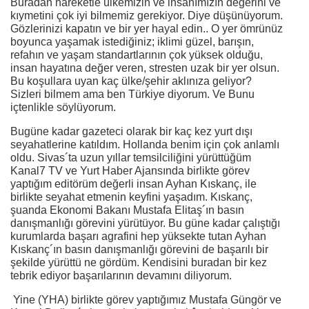
Buradan hareketle ülkemizin ve insanımızın değerini ve
kıymetini çok iyi bilmemiz gerekiyor. Diye düşünüyorum.
Gözlerinizi kapatın ve bir yer hayal edin.. O yer ömrünüz
boyunca yaşamak istediğiniz; iklimi güzel, barışın,
refahın ve yaşam standartlarının çok yüksek olduğu,
insan hayatına değer veren, stresten uzak bir yer olsun.
Bu koşullara uyan kaç ülke/şehir aklınıza geliyor?
Sizleri bilmem ama ben Türkiye diyorum. Ve Bunu
içtenlikle söylüyorum.
Bugüne kadar gazeteci olarak bir kaç kez yurt dışı
seyahatlerine katıldım. Hollanda benim için çok anlamlı
oldu. Sivas´ta uzun yıllar temsilciliğini yürüttüğüm
Kanal7 TV ve Yurt Haber Ajansında birlikte görev
yaptığım editörüm değerli insan Ayhan Kıskanç, ile
birlikte seyahat etmenin keyfini yaşadım. Kıskanç,
şuanda Ekonomi Bakanı Mustafa Elitaş´ın basın
danışmanlığı görevini yürütüyor. Bu güne kadar çalıştığı
kurumlarda başarı agrafini hep yüksekte tutan Ayhan
Kıskanç´ın basın danışmanlığı görevini de başarılı bir
şekilde yürüttü ne gördüm. Kendisini buradan bir kez
tebrik ediyor başarılarının devamını diliyorum.
Yine (YHA) birlikte görev yaptığımız Mustafa Güngör ve