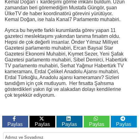
Kemal Doğan´ı kardeşimi görme imkânı buldum. Uzun
zamandan beri göremediğim Mustafa Güngör, şuan
ÜlkeTV de haber koordinatörü görevini yürütüyor.
Kemal Doğan, ise hala Kanal7 Parlamento muhabiri.
Ayrıca bu heyette farklı kurumlarda görev yapan 11
gazeteci meslektaşımı yakından tanıma fırsatım oldu.
Hepsi de çok değerli insanlar. Önder Yılmaz Milliyet
Gazetesi parlamento muhabiri, Ercan Baysal Star
Gazetesi Ekonomi Muhabiri, Kıymet Sezer, Yeni Şafak
Gazetesi parlamento muhabiri, Sibel Demirci, Habertürk
TV parlamento muhabiri, Serhat Yağmur Habertürk TV
kameramanı, Erdal Çelikel Anadolu Ajansı muhabiri,
Erdal Türkoğlu, Anadolu ajansı kameramanı? Sizleri
tanıdığım için çok mutluyum. Her fırsatta Şahsıma
gösterdikleri yakın ilgi ve alakadan dolayı kendilerine
çok teşekkür ediyorum.
Paylas
Paylas
Paylas
Paylas
Paylas