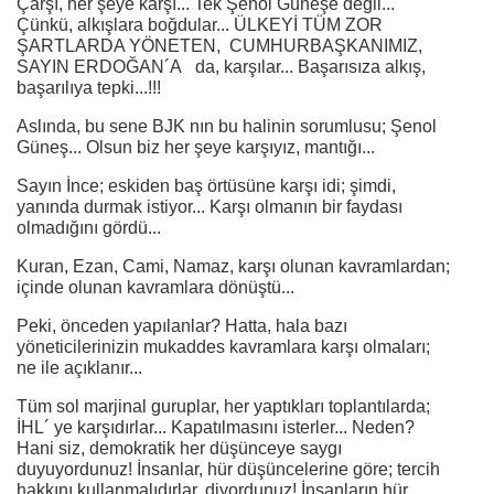
Çarşı, her şeye karşı... Tek Şenol Güneşe değil...
Çünkü, alkışlara boğdular... ÜLKEYİ TÜM ZOR
ŞARTLARDA YÖNETEN, CUMHURBAŞKANIMIZ,
SAYIN ERDOĞAN´A da, karşılar... Başarısıza alkış,
başarılıya tepki...!!!
Aslında, bu sene BJK nın bu halinin sorumlusu; Şenol
Güneş... Olsun biz her şeye karşıyız, mantığı...
Sayın İnce; eskiden baş örtüsüne karşı idi; şimdi,
yanında durmak istiyor... Karşı olmanın bir faydası
olmadığını gördü...
Kuran, Ezan, Cami, Namaz, karşı olunan kavramlardan;
içinde olunan kavramlara dönüştü...
Peki, önceden yapılanlar? Hatta, hala bazı
yöneticilerinizin mukaddes kavramlara karşı olmaları;
ne ile açıklanır...
Tüm sol marjinal guruplar, her yaptıkları toplantılarda;
İHL´ ye karşıdırlar... Kapatılmasını isterler... Neden?
Hani siz, demokratik her düşünceye saygı
duyuyordunuz! İnsanlar, hür düşüncelerine göre; tercih
hakkını kullanmalıdırlar, diyordunuz! İnsanların hür