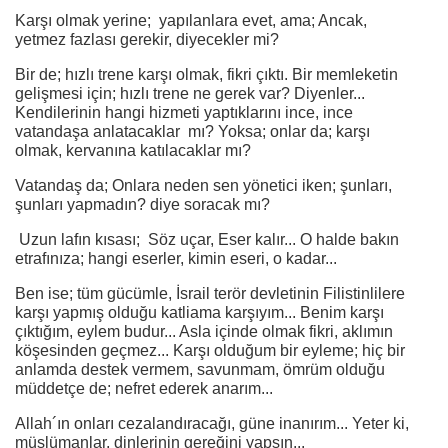
Karşı olmak yerine; yapılanlara evet, ama; Ancak,
yetmez fazlası gerekir, diyecekler mi?
Bir de; hızlı trene karşı olmak, fikri çıktı. Bir memleketin
gelişmesi için; hızlı trene ne gerek var? Diyenler...
Kendilerinin hangi hizmeti yaptıklarını ince, ince
vatandaşa anlatacaklar mı? Yoksa; onlar da; karşı
olmak, kervanına katılacaklar mı?
Vatandaş da; Onlara neden sen yönetici iken; şunları,
şunları yapmadın? diye soracak mı?
Uzun lafın kısası; Söz uçar, Eser kalır... O halde bakın
etrafınıza; hangi eserler, kimin eseri, o kadar...
Ben ise; tüm gücümle, İsrail terör devletinin Filistinlilere
karşı yapmış olduğu katliama karşıyım... Benim karşı
çıktığım, eylem budur... Asla içinde olmak fikri, aklımın
köşesinden geçmez... Karşı olduğum bir eyleme; hiç bir
anlamda destek vermem, savunmam, ömrüm olduğu
müddetçe de; nefret ederek anarım...
Allah´ın onları cezalandıracağı, güne inanırım... Yeter ki,
müslümanlar, dinlerinin gereğini yapsın...