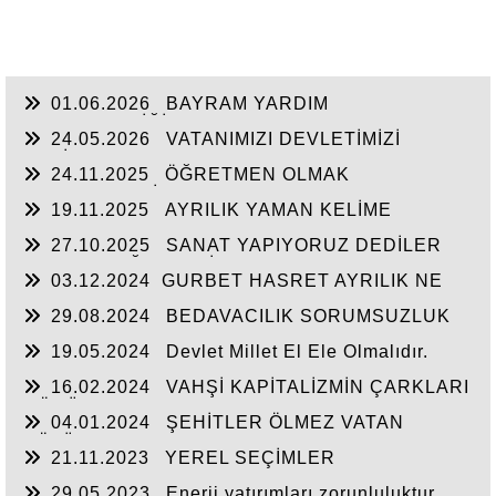
01.06.2026
BAYRAM YARDIM
SEFERBERLİĞİ
24.05.2026
VATANIMIZI DEVLETİMİZİ
SEVİYORUZ
24.11.2025
ÖĞRETMEN OLMAK
FEDAKARLIK İSTER
19.11.2025
AYRILIK YAMAN KELİME
27.10.2025
SANAT YAPIYORUZ DEDİLER
HALKIN DEĞERLERİNE SAVAŞ AÇTILAR
03.12.2024
​GURBET HASRET AYRILIK NE
ÇARE...
29.08.2024
BEDAVACILIK SORUMSUZLUK
KUL HAKKI YEMEK
19.05.2024
Devlet Millet El Ele Olmalıdır.
16.02.2024
VAHŞİ KAPİTALİZMİN ÇARKLARI
DÖNÜYOR
04.01.2024
ŞEHİTLER ÖLMEZ VATAN
BÖLÜNMEZ
21.11.2023
YEREL SEÇİMLER
YAKLAŞIRKEN
29.05.2023
Enerji yatırımları zorunluluktur