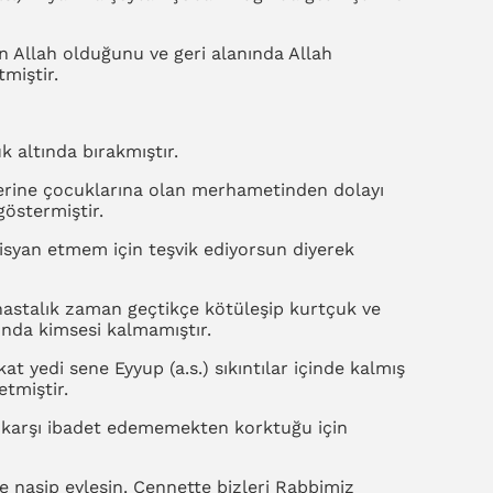
n Allah olduğunu ve geri alanında Allah
miştir.
 altında bırakmıştır.
zerine çocuklarına olan merhametinden dolayı
göstermiştir.
 isyan etmem için teşvik ediyorsun diyerek
astalık zaman geçtikçe kötüleşip kurtçuk ve
ında kimsesi kalmamıştır.
 yedi sene Eyyup (a.s.) sıkıntılar içinde kalmış
tmiştir.
ah’a karşı ibadet edememekten korktuğu için
 nasip eylesin. Cennette bizleri Rabbimiz