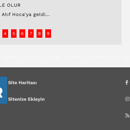
LE OLUR
Atıf Hoca'ya geldi...
4
5
6
7
8
9
MEDYA
SAĞLIK
YAŞAM
KADIN
KÜLTÜR SANAT
EĞ
Site Haritası
Sitenize Ekleyin