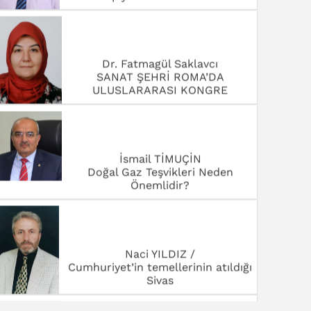
ULUSLARARASI KONGRE
İsmail TİMUÇİN
Doğal Gaz Teşvikleri Neden
Önemlidir?
Naci YILDIZ /
Cumhuriyet’in temellerinin atıldığı
Sivas
Orhan ARSLAN /Eğitimci -Yazar
BAYRAM YARDIM SEFERBERLİĞİ