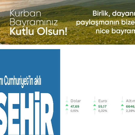
Dolar
Euro
Altı
47,69
55,17
6646
0,15%
0,32%
2,39