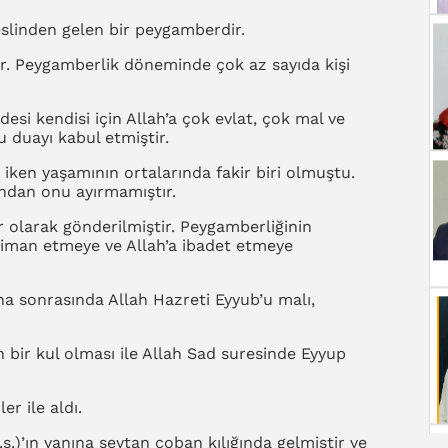
neslinden gelen bir peygamberdir.
ır. Peygamberlik döneminde çok az sayıda kişi
edesi kendisi için Allah’a çok evlat, çok mal ve
u duayı kabul etmiştir.
 iken yaşamının ortalarında fakir biri olmuştu.
lundan onu ayırmamıştır.
 olarak gönderilmiştir. Peygamberliğinin
a iman etmeye ve Allah’a ibadet etmeye
aha sonrasında Allah Hazreti Eyyub’u malı,
 bir kul olması ile Allah Sad suresinde Eyyup
er ile aldı.
s.)’ın yanına şeytan çoban kılığında gelmiştir ve