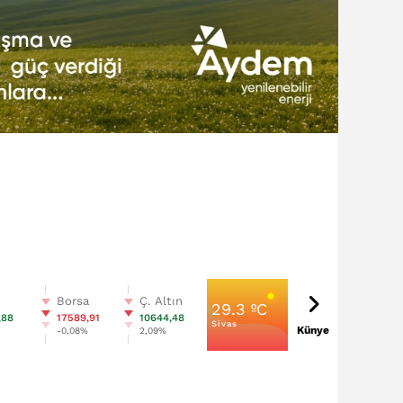
n
Borsa
Ç. Altın
29.3 ºC
,88
17589,91
10644,48
Sivas
Künye
%
-0,08%
2,09%