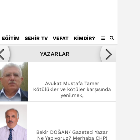
EĞİTİM
SEHİR TV
VEFAT
KIMDIR?
Avukat Mustafa Tamer
Kötülükler ve kötüler karşısında
YAZARLAR
yenilmek,
Bekir DOĞAN/ Gazeteci Yazar
Ne Yapıyoruz? Merhaba CHP!
Dr. Fatmagül Saklavcı
SANAT ŞEHRİ ROMA’DA