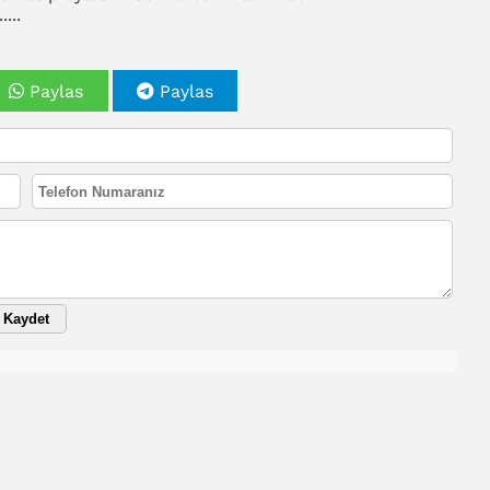
...
Paylas
Paylas
Kaydet