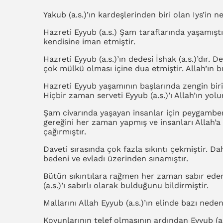
Yakub (a.s.)’ın kardeşlerinden biri olan Iys’in 
Hazreti Eyyub (a.s.) Şam taraflarında yaşamışt
kendisine iman etmiştir.
Hazreti Eyyub (a.s.)’ın dedesi İshak (a.s.)’dır. D
çok mülkü olması içine dua etmiştir. Allah’ın b
Hazreti Eyyub yaşamının başlarında zengin biri
Hiçbir zaman serveti Eyyub (a.s.)’ı Allah’ın yo
Şam civarında yaşayan insanlar için peygamber
gereğini her zaman yapmış ve insanları Allah’
çağırmıştır.
Daveti sırasında çok fazla sıkıntı çekmiştir. D
bedeni ve evladı üzerinden sınamıştır.
Bütün sıkıntılara rağmen her zaman sabır eden
(a.s.)’ı sabırlı olarak bulduğunu bildirmiştir.
Mallarını Allah Eyyub (a.s.)’ın elinde bazı nedenl
Koyunlarının telef olmasının ardından Eyyub (a.