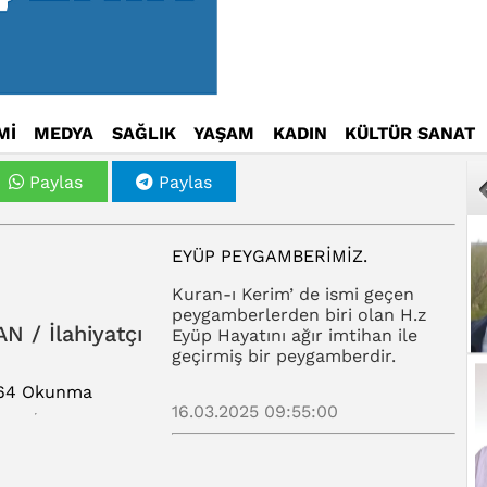
Mİ
MEDYA
SAĞLIK
YAŞAM
KADIN
KÜLTÜR SANAT
Paylas
Paylas
EYÜP PEYGAMBERİMİZ.
Kuran-ı Kerim’ de ismi geçen
peygamberlerden biri olan H.z
AN / İlahiyatçı
Eyüp Hayatını ağır imtihan ile
geçirmiş bir peygamberdir.
64 Okunma
16.03.2025 09:55:00