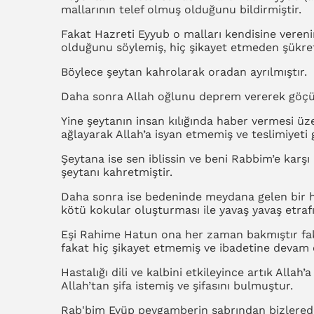
mallarının telef olmuş olduğunu bildirmiştir.
Fakat Hazreti Eyyub o malları kendisine vereni
olduğunu söylemiş, hiç şikayet etmeden şükret
Böylece şeytan kahrolarak oradan ayrılmıştır.
Daha sonra Allah oğlunu deprem vererek göçük
Yine şeytanın insan kılığında haber vermesi ü
ağlayarak Allah’a isyan etmemiş ve teslimiyeti 
Şeytana ise sen iblissin ve beni Rabbim’e karşı
şeytanı kahretmiştir.
Daha sonra ise bedeninde meydana gelen bir h
kötü kokular oluşturması ile yavaş yavaş etraf
Eşi Rahime Hatun ona her zaman bakmıştır fakat
fakat hiç şikayet etmemiş ve ibadetine devam e
Hastalığı dili ve kalbini etkileyince artık All
Allah’tan şifa istemiş ve şifasını bulmuştur.
Rab'bim Eyüp peygamberin sabrından bizlerede