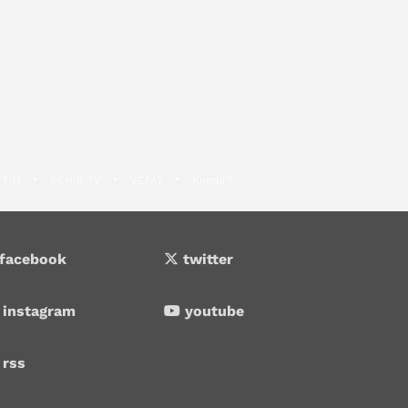
İTİM
SEHİR TV
VEFAT
Kimdir?
facebook
twitter
instagram
youtube
rss