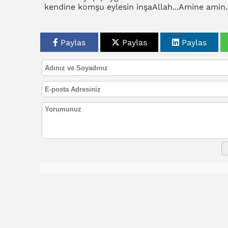
kendine komşu eylesin inşaAllah...Amine amin...
Paylas
Paylas
Paylas