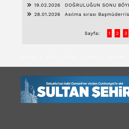
19.02.2026
DOĞRULUĞUN SONU BÖY
28.01.2026
Asılma sırası Başmüderris 
Sayfa:
1
2
3
GÜNDEM
SPOR
DÜNYA
SİYASET
EKONOMİ