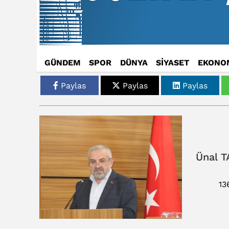
GÜNDEM
SPOR
DÜNYA
SİYASET
EKONO
Paylas
Paylas
Paylas
Ünal T
13