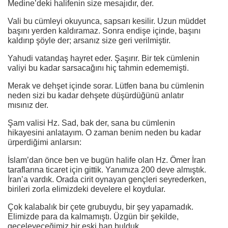
Medine’deki halifenin size mesajıdır, der.
Vali bu cümleyi okuyunca, sapsarı kesilir. Uzun müddet
başını yerden kaldıramaz. Sonra endişe içinde, başını
kaldırıp şöyle der; arsanız size geri verilmiştir.
Yahudi vatandaş hayret eder. Şaşırır. Bir tek cümlenin
valiyi bu kadar sarsacağını hiç tahmin edememişti.
Merak ve dehşet içinde sorar. Lütfen bana bu cümlenin
neden sizi bu kadar dehşete düşürdüğünü anlatır
mısınız der.
Şam valisi Hz. Sad, bak der, sana bu cümlenin
hikayesini anlatayım. O zaman benim neden bu kadar
ürperdiğimi anlarsın:
İslam’dan önce ben ve bugün halife olan Hz. Ömer İran
taraflarına ticaret için gittik. Yanımıza 200 deve almıştık.
İran’a vardık. Orada cirit oynayan gençleri seyrederken,
birileri zorla elimizdeki develere el koydular.
Çok kalabalık bir çete grubuydu, bir şey yapamadık.
Elimizde para da kalmamıştı. Üzgün bir şekilde,
geceleyeceğimiz bir eski han bulduk.