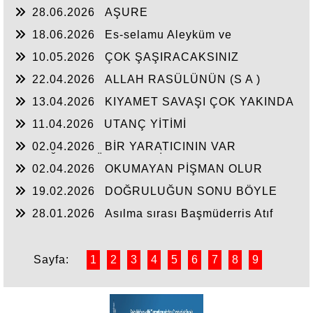
Rahmetullahi ve Berakatüh...
28.06.2026
AŞURE
18.06.2026
Es-selamu Aleyküm ve
Rahmetullahi ve Berakatüh.
10.05.2026
ÇOK ŞAŞIRACAKSINIZ
22.04.2026
ALLAH RASÜLÜNÜN (S A )
CEPHEDE
13.04.2026
KIYAMET SAVAŞI ÇOK YAKINDA
11.04.2026
UTANÇ YİTİMİ
02.04.2026
BİR YARATICININ VAR
OLDUĞUNA YÜREKTEN İNANDIM.
02.04.2026
OKUMAYAN PİŞMAN OLUR
19.02.2026
DOĞRULUĞUN SONU BÖYLE
OLUR
28.01.2026
Asılma sırası Başmüderris Atıf
Hoca'ya geldi...
Sayfa:
1
2
3
4
5
6
7
8
9