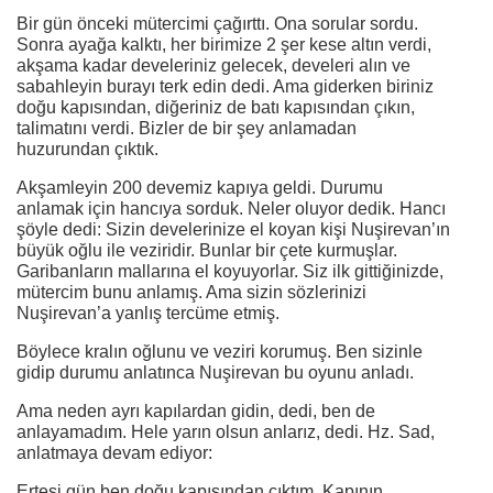
Bir gün önceki mütercimi çağırttı. Ona sorular sordu.
Sonra ayağa kalktı, her birimize 2 şer kese altın verdi,
akşama kadar develeriniz gelecek, develeri alın ve
sabahleyin burayı terk edin dedi. Ama giderken biriniz
doğu kapısından, diğeriniz de batı kapısından çıkın,
talimatını verdi. Bizler de bir şey anlamadan
huzurundan çıktık.
Akşamleyin 200 devemiz kapıya geldi. Durumu
anlamak için hancıya sorduk. Neler oluyor dedik. Hancı
şöyle dedi: Sizin develerinize el koyan kişi Nuşirevan’ın
büyük oğlu ile veziridir. Bunlar bir çete kurmuşlar.
Garibanların mallarına el koyuyorlar. Siz ilk gittiğinizde,
mütercim bunu anlamış. Ama sizin sözlerinizi
Nuşirevan’a yanlış tercüme etmiş.
Böylece kralın oğlunu ve veziri korumuş. Ben sizinle
gidip durumu anlatınca Nuşirevan bu oyunu anladı.
Ama neden ayrı kapılardan gidin, dedi, ben de
anlayamadım. Hele yarın olsun anlarız, dedi. Hz. Sad,
anlatmaya devam ediyor:
Ertesi gün ben doğu kapısından çıktım. Kapının