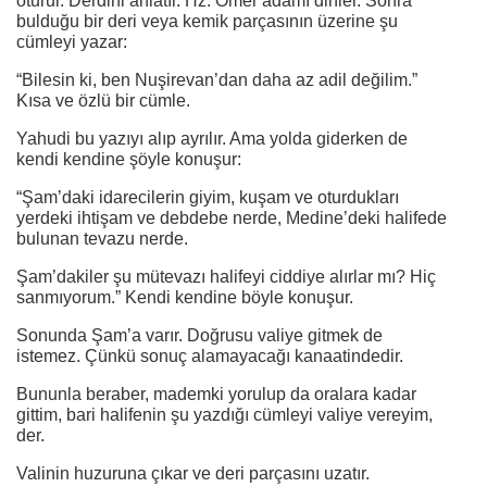
oturur. Derdini anlatır. Hz. Ömer adamı dinler. Sonra
bulduğu bir deri veya kemik parçasının üzerine şu
cümleyi yazar:
“Bilesin ki, ben Nuşirevan’dan daha az adil değilim.”
Kısa ve özlü bir cümle.
Yahudi bu yazıyı alıp ayrılır. Ama yolda giderken de
kendi kendine şöyle konuşur:
“Şam’daki idarecilerin giyim, kuşam ve oturdukları
yerdeki ihtişam ve debdebe nerde, Medine’deki halifede
bulunan tevazu nerde.
Şam’dakiler şu mütevazı halifeyi ciddiye alırlar mı? Hiç
sanmıyorum.” Kendi kendine böyle konuşur.
Sonunda Şam’a varır. Doğrusu valiye gitmek de
istemez. Çünkü sonuç alamayacağı kanaatindedir.
Bununla beraber, mademki yorulup da oralara kadar
gittim, bari halifenin şu yazdığı cümleyi valiye vereyim,
der.
Valinin huzuruna çıkar ve deri parçasını uzatır.