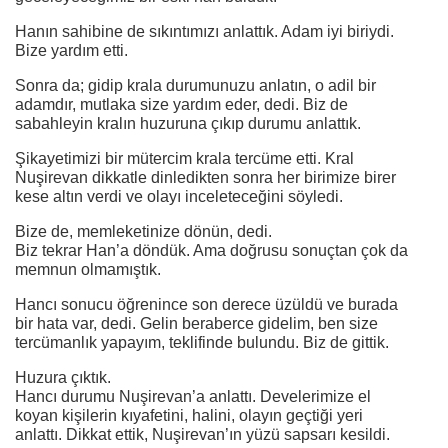
Hanın sahibine de sıkıntımızı anlattık. Adam iyi biriydi.
Bize yardım etti.
Sonra da; gidip krala durumunuzu anlatın, o adil bir
adamdır, mutlaka size yardım eder, dedi. Biz de
sabahleyin kralın huzuruna çıkıp durumu anlattık.
Şikayetimizi bir mütercim krala tercüme etti. Kral
Nuşirevan dikkatle dinledikten sonra her birimize birer
kese altın verdi ve olayı inceleteceğini söyledi.
Bize de, memleketinize dönün, dedi.
Biz tekrar Han’a döndük. Ama doğrusu sonuçtan çok da
memnun olmamıştık.
Hancı sonucu öğrenince son derece üzüldü ve burada
bir hata var, dedi. Gelin beraberce gidelim, ben size
tercümanlık yapayım, teklifinde bulundu. Biz de gittik.
Huzura çıktık.
Hancı durumu Nuşirevan’a anlattı. Develerimize el
koyan kişilerin kıyafetini, halini, olayın geçtiği yeri
anlattı. Dikkat ettik, Nuşirevan’ın yüzü sapsarı kesildi.