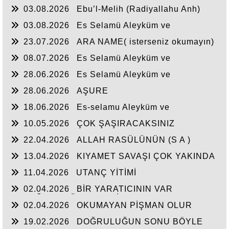
03.08.2026
Ebu’l-Melih (Radiyallahu Anh)
şöyle dedi:
03.08.2026
Es Selamü Aleyküm ve
Rahmetullahi ve Berakatuh...
23.07.2026
ARA NAME( isterseniz okumayın)
08.07.2026
Es Selamü Aleyküm ve
Rahmetullahi ve Berakatuh.
28.06.2026
Es Selamü Aleyküm ve
Rahmetullahi ve Berakatüh...
28.06.2026
AŞURE
18.06.2026
Es-selamu Aleyküm ve
Rahmetullahi ve Berakatüh.
10.05.2026
ÇOK ŞAŞIRACAKSINIZ
22.04.2026
ALLAH RASÜLÜNÜN (S A )
CEPHEDE
13.04.2026
KIYAMET SAVAŞI ÇOK YAKINDA
11.04.2026
UTANÇ YİTİMİ
02.04.2026
BİR YARATICININ VAR
OLDUĞUNA YÜREKTEN İNANDIM.
02.04.2026
OKUMAYAN PİŞMAN OLUR
19.02.2026
DOĞRULUĞUN SONU BÖYLE