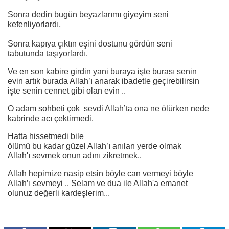
Sonra dedin bugün beyazlarımı giyeyim seni
kefenliyorlardı,
Sonra kapıya çıktın eşini dostunu gördün seni
tabutunda taşıyorlardı.
Ve en son kabire girdin yani buraya işte burası senin
evin artık burada Allah’ı anarak ibadetle geçirebilirsin
işte senin cennet gibi olan evin ..
O adam sohbeti çok sevdi Allah’ta ona ne ölürken nede
kabrinde acı çektirmedi.
Hatta hissetmedi bile
ölümü bu kadar güzel Allah’ı anılan yerde olmak
Allah'ı sevmek onun adını zikretmek..
Allah hepimize nasip etsin böyle can vermeyi böyle
Allah’ı sevmeyi .. Selam ve dua ile Allah'a emanet
olunuz değerli kardeşlerim...