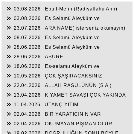
03.08.2026
Ebu’l-Melih (Radiyallahu Anh)
şöyle dedi:
03.08.2026
Es Selamü Aleyküm ve
Rahmetullahi ve Berakatuh...
23.07.2026
ARA NAME( isterseniz okumayın)
08.07.2026
Es Selamü Aleyküm ve
Rahmetullahi ve Berakatuh.
28.06.2026
Es Selamü Aleyküm ve
Rahmetullahi ve Berakatüh...
28.06.2026
AŞURE
18.06.2026
Es-selamu Aleyküm ve
Rahmetullahi ve Berakatüh.
10.05.2026
ÇOK ŞAŞIRACAKSINIZ
22.04.2026
ALLAH RASÜLÜNÜN (S A )
CEPHEDE
13.04.2026
KIYAMET SAVAŞI ÇOK YAKINDA
11.04.2026
UTANÇ YİTİMİ
02.04.2026
BİR YARATICININ VAR
OLDUĞUNA YÜREKTEN İNANDIM.
02.04.2026
OKUMAYAN PİŞMAN OLUR
19.02.2026
DOĞRULUĞUN SONU BÖYLE