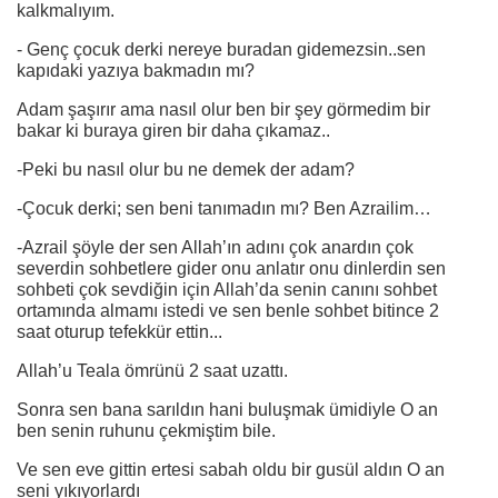
kalkmalıyım.
- Genç çocuk derki nereye buradan gidemezsin..sen
kapıdaki yazıya bakmadın mı?
Adam şaşırır ama nasıl olur ben bir şey görmedim bir
bakar ki buraya giren bir daha çıkamaz..
-Peki bu nasıl olur bu ne demek der adam?
-Çocuk derki; sen beni tanımadın mı? Ben Azrailim…
-Azrail şöyle der sen Allah’ın adını çok anardın çok
severdin sohbetlere gider onu anlatır onu dinlerdin sen
sohbeti çok sevdiğin için Allah’da senin canını sohbet
ortamında almamı istedi ve sen benle sohbet bitince 2
saat oturup tefekkür ettin...
Allah’u Teala ömrünü 2 saat uzattı.
Sonra sen bana sarıldın hani buluşmak ümidiyle O an
ben senin ruhunu çekmiştim bile.
Ve sen eve gittin ertesi sabah oldu bir gusül aldın O an
seni yıkıyorlardı