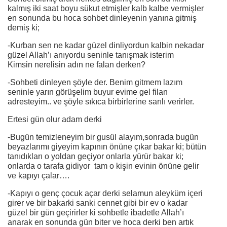
kalmış iki saat boyu sükut etmişler kalb kalbe vermişler
en sonunda bu hoca sohbet dinleyenin yanına gitmiş
demiş ki;
-Kurban sen ne kadar güzel dinliyordun kalbin nekadar
güzel Allah’ı anıyordu seninle tanışmak isterim
Kimsin nerelisin adın ne falan derken?
-Sohbeti dinleyen şöyle der. Benim gitmem lazım
seninle yarın görüşelim buyur evime gel filan
adresteyim.. ve şöyle sıkıca birbirlerine sarılı verirler.
Ertesi gün olur adam derki
-Bugün temizleneyim bir gusül alayım,sonrada bugün
beyazlarımı giyeyim kapının önüne çıkar bakar ki; bütün
tanıdıkları o yoldan geçiyor onlarla yürür bakar ki;
onlarda o tarafa gidiyor tam o kişin evinin önüne gelir
ve kapıyı çalar….
-Kapıyı o genç çocuk açar derki selamun aleyküm içeri
girer ve bir bakarki sanki cennet gibi bir ev o kadar
güzel bir gün geçirirler ki sohbetle ibadetle Allah’ı
anarak en sonunda gün biter ve hoca derki ben artık