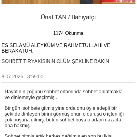
Ünal TAN / İlahiyatçı
1174 Okunma
ES SELAMÜ ALEYKÜM VE RAHMETULLAHI VE
BERAKATUH.
SOHBET TİRYAKİSİNİN ÖLÜM ŞEKLİNE BAKIN
8.07.2026 13:59:00
Hayatının çoğunu sohbet ortamında sohbet anlatmakla
ve dinlemeyle geçirmiş..
Bir gün sohbete gitmiş yine orda onu öyle edepli bir
şekilde dinleyen birini görmüş onun o duruşu o içtenliği
çok hoşuna gitmiş. bütün sohbet boyu o adam nazarla
ona bakmış
Sohbet bitmiş artık herkes dağılmış en son bu ikisi