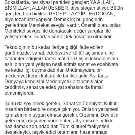
Sokaklarda, her siyasi partiden gençler; YA ALLAH,
BİSMİLLAH, ALLAHÜEKBER, diye slogan atıyor. Bütün
gençler; hep birlikte; RECEP TAYYİP ERDOĞAN,
diye tezahürat yapıyor. Demek ki; bu gençlerin
genlerinde Memleket sevgisi vardır. Önemli olan, onları
Memleket sevgisi ile donatacak, değer yargıları ile
yetiştirmektir. Bundan sonra; tek amaç bu olmalıdır.
Teknolojinin bu kadar ileriye gittiği ifade edilen
günümüzde, sanat, edebiyat ve kültür açısından, ne
kadar ilerlediğimiz tartışılmalıdır. Bilişim teknolojisinin
esiri olan yeni yetişen nesillerimiz sanat ve edebiyata
ne kadar ilgi duymaktadırlar. Unutmayalım, bir
medeniyet kendi kültürü ile birlikte gelir. Asırlarca
Dünyaya kendisini Medeniyeti ile tanıtmış olan
ceddimiz, sanat ve edebiyat sahasını da ihmal
etmemişlerdir.
Şunu da söylemek gerekir. Sanat ve Edebiyat, Kültür
insanları birdenbire ortaya çıkmıyor. Onların yetişmesi
için; zeminin uygun olması gerekir. O zemini, Devletin
geleceğini düşünen yönetenler; alt yapısı ile birlikte
hazırlamak zorundadırlar. Tüm kültürel faaliyetleri,
destekleyici, teşvik edici ortamların hazırlanması