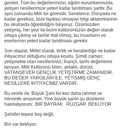
gerekir. Tüm bu değerlerimizin, eğitim kurumlarımızda,
yetişen nesillerimize yeteri kadar tanıtılması şarttır. Bu
aynı zamanda Milli bir görevdir. Senelerce; Dünyada ne
kadar gereksiz, bize faydası olmayan bilgi aktarımlarının
bu okullarda öğretildiğini biliyoruz. Özümüzden
yetişmiş, her şeyi ile bizim kültürümüzün değeri olarak
ortaya çıkmış ve tarihe mal olmuş, bu insanların ve
eserlerinin yeteri kadar tanıtılması gerekir.
Son olaylar; Millet olarak, birlik ve beraberliğe ne kadar
ihtiyacımız olduğunu ortaya koydu. Şimdi zaman;
yetişmekte olan nesillerimizi; İnançlı, tarihi değerlerini
tanıyan, Milli Kültürünü bilen, ahlaklı, dürüst,
VATANSEVER GENÇLİK YETİŞTİRME ZAMANIDIR.
BU DEĞER YARGILARI İLE, YETİŞMİŞ GENÇ
NESİLLERE İHTİYACIMIZ VARDIR.
Bu vesile ile; Büyük Şairi bir kez daha rahmet ve
minnetle anıyorum. Yine büyük şairin şu dizelerini
hatırlatıyorum; BİR BAYRAK RÜZGAR BEKLİYOR
Şehitler tepesi boş değil,
Biri var bekliyor.