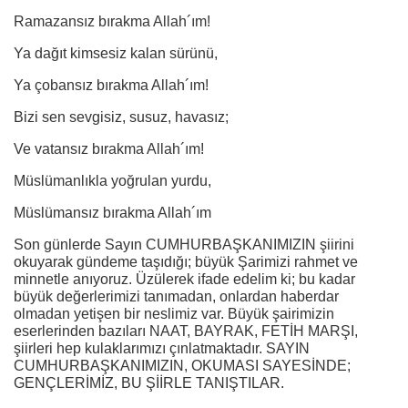
Ramazansız bırakma Allah´ım!
Ya dağıt kimsesiz kalan sürünü,
Ya çobansız bırakma Allah´ım!
Bizi sen sevgisiz, susuz, havasız;
Ve vatansız bırakma Allah´ım!
Müslümanlıkla yoğrulan yurdu,
Müslümansız bırakma Allah´ım
Son günlerde Sayın CUMHURBAŞKANIMIZIN şiirini
okuyarak gündeme taşıdığı; büyük Şarimizi rahmet ve
minnetle anıyoruz. Üzülerek ifade edelim ki; bu kadar
büyük değerlerimizi tanımadan, onlardan haberdar
olmadan yetişen bir neslimiz var. Büyük şairimizin
eserlerinden bazıları NAAT, BAYRAK, FETİH MARŞI,
şiirleri hep kulaklarımızı çınlatmaktadır. SAYIN
CUMHURBAŞKANIMIZIN, OKUMASI SAYESİNDE;
GENÇLERİMİZ, BU ŞİİRLE TANIŞTILAR.