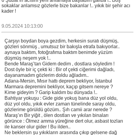
6 Şubat’ın acısını yeni anlamaya başladım galiba !.. Boş
sokaklar anlamsız gözlerle bize bakanlar !.. yıkık bir şehir acı
kader !
9.05.2024 10:13:00
Çarşıyı boydan boya gezdim, herkesin suratı düşmüş,
gözleri sönmüş , umutsuz bir bakışla etrafa bakıyorlar..
aynaya baktım, fotoğrafıma baktım benimde yüzüm
düşmüş neşem yok !..
Bende Maraş’tan Gidem dedim , dostlara söyledim !
Dost öyle bir iç çekti ki : Bir of çekti ciğerimi dağladı,
dayanamadım gözlerim doldu ağladım..
Adana-Mersin, Mısır hattı deprem bekliyor, İstanbul
Marmara depremini bekliyor, kaçıp gitsem nereye ?
Kime gideyim ? Garip kaldım bu dünyada !..
Bahtiyar yokuşu : Gide gide yokuş bana düz yol oldu,
düz yol oldu, yıkık evler zaman tünelinde saray oldu,
gözlerime görüldü gözüm.. Şıh camii arar nerede ?
Maraş’ın Bir yiğit , ölen dostları ve yıkılan binaları
görünce : Ölmez amma yüreğine dert olur, asbast tozları
ile kanser olur gider ! Bu ilden..
Ne beklersin şu yıkıkların arasında çıkıp gelsene dağ