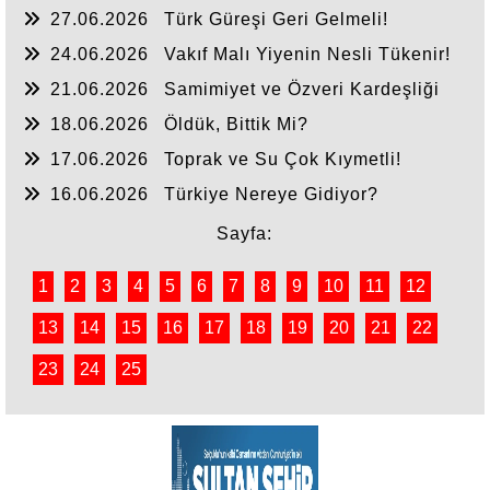
27.06.2026
Türk Güreşi Geri Gelmeli!
24.06.2026
Vakıf Malı Yiyenin Nesli Tükenir!
21.06.2026
Samimiyet ve Özveri Kardeşliği
18.06.2026
Öldük, Bittik Mi?
17.06.2026
Toprak ve Su Çok Kıymetli!
16.06.2026
Türkiye Nereye Gidiyor?
Sayfa:
1
2
3
4
5
6
7
8
9
10
11
12
13
14
15
16
17
18
19
20
21
22
23
24
25