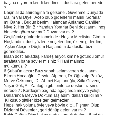
başına diyorum kendi kendime !..dostlara gelen nerede
?
Başın al da ahirdağına 'a gelsene , Güvenme Dünyada
Malım Var Diye , Acep ölüp gidenlerin malını Sorarlar
mı Bana , Bugün benim Halımdan Anlamaz Cahiller
Niye ?, Her Biri Bir Yandan Yorarlar Beni dostlarım.. hoş
bir seda gören var mı ? Duyan var mı ?
Geçtiğimiz günlerde tömek de : Hoşlar Meclisine Girdim
Hoşlandım, dost yüzlerle neşelendim, özlem giderdim,
Aşkın Ateşine Düştüm Haşlandım da dostlar bizi
görmediler..
İnsan dost, arkadaş, kardeş arıyor, kim ne götürdü ömür
tarafatan bana söyler misiniz ? Hani malımız
mülkümüz..?
6 Şubat’ın acısı : Bazı sabah selam veren dostlarım,
Ekrem Hocaoğlu , Cevdet Alperen, Dr. Oğuzalp Paköz,
Merve Özkömeç, Dr. Ahmet Kaptanoğlu, Sıtkı Güvenç,
Yaşar Gök, Ali Zarifoğlu gibi binlerce dostumuz şimdi
nerede ? : Kardeşim bağında ağaçlarda meyve yetişti ! :
Dallarımda Meyve Döktüm Taşladım dalları kırıldı mı ?
Ki küsüp gittiler bize geri gelmezler !..
Hepsi hak yoluna öyle veya böyle gitti.. Pişman Olup
Dizlerini Dövenler , geri dönüp gelen var mı ?
Bekir Doğan Diye biri yazardı okurduk derler , Beni de