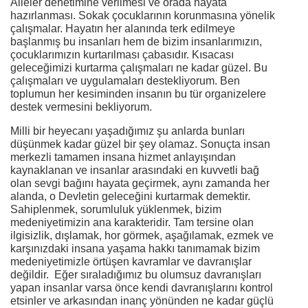
Aileler denetimine verilmesi ve orada hayata
hazırlanması. Sokak çocuklarının korunmasına yönelik
çalışmalar. Hayatın her alanında terk edilmeye
başlanmış bu insanları hem de bizim insanlarımızın,
çocuklarımızın kurtarılması çabasıdır. Kısacası
geleceğimizi kurtarma çalışmaları ne kadar güzel. Bu
çalışmaları ve uygulamaları destekliyorum. Ben
toplumun her kesiminden insanın bu tür organizelere
destek vermesini bekliyorum.
Milli bir heyecanı yaşadığımız şu anlarda bunları
düşünmek kadar güzel bir şey olamaz. Sonuçta insan
merkezli tamamen insana hizmet anlayışından
kaynaklanan ve insanlar arasındaki en kuvvetli bağ
olan sevgi bağını hayata geçirmek, aynı zamanda her
alanda, o Devletin geleceğini kurtarmak demektir.
Sahiplenmek, sorumluluk yüklenmek, bizim
medeniyetimizin ana karakteridir. Tam tersine olan
ilgisizlik, dışlamak, hor görmek, aşağılamak, ezmek ve
karşınızdaki insana yaşama hakkı tanımamak bizim
medeniyetimizle örtüşen kavramlar ve davranışlar
değildir. Eğer sıraladığımız bu olumsuz davranışları
yapan insanlar varsa önce kendi davranışlarını kontrol
etsinler ve arkasından inanç yönünden ne kadar güçlü