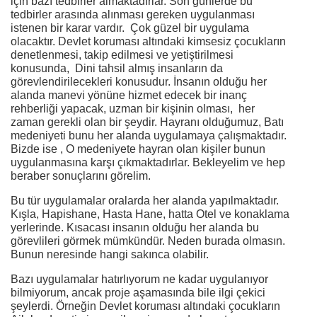
için bazı tedbirler almaktadırlar. Son günlerde bu
tedbirler arasında alınması gereken uygulanması
istenen bir karar vardır. Çok güzel bir uygulama
olacaktır. Devlet koruması altındaki kimsesiz çocukların
denetlenmesi, takip edilmesi ve yetiştirilmesi
konusunda, Dini tahsil almış insanların da
görevlendirilecekleri konusudur. İnsanın olduğu her
alanda manevi yönüne hizmet edecek bir inanç
rehberliği yapacak, uzman bir kişinin olması, her
zaman gerekli olan bir şeydir. Hayranı olduğumuz, Batı
medeniyeti bunu her alanda uygulamaya çalışmaktadır.
Bizde ise , O medeniyete hayran olan kişiler bunun
uygulanmasına karşı çıkmaktadırlar. Bekleyelim ve hep
beraber sonuçlarını görelim.
Bu tür uygulamalar oralarda her alanda yapılmaktadır.
Kışla, Hapishane, Hasta Hane, hatta Otel ve konaklama
yerlerinde. Kısacası insanın olduğu her alanda bu
görevlileri görmek mümkündür. Neden burada olmasın.
Bunun neresinde hangi sakınca olabilir.
Bazı uygulamalar hatırlıyorum ne kadar uygulanıyor
bilmiyorum, ancak proje aşamasında bile ilgi çekici
şeylerdi. Örneğin Devlet koruması altındaki çocukların