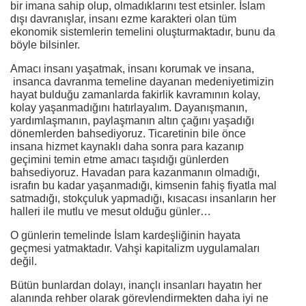
bir imana sahip olup, olmadıklarını test etsinler. İslam
dışı davranışlar, insanı ezme karakteri olan tüm
ekonomik sistemlerin temelini oluşturmaktadır, bunu da
böyle bilsinler.
Amacı insanı yaşatmak, insanı korumak ve insana,
insanca davranma temeline dayanan medeniyetimizin
hayat bulduğu zamanlarda fakirlik kavramının kolay,
kolay yaşanmadığını hatırlayalım. Dayanışmanın,
yardımlaşmanın, paylaşmanın altın çağını yaşadığı
dönemlerden bahsediyoruz. Ticaretinin bile önce
insana hizmet kaynaklı daha sonra para kazanıp
geçimini temin etme amacı taşıdığı günlerden
bahsediyoruz. Havadan para kazanmanın olmadığı,
israfın bu kadar yaşanmadığı, kimsenin fahiş fiyatla mal
satmadığı, stokçuluk yapmadığı, kısacası insanların her
halleri ile mutlu ve mesut olduğu günler…
O günlerin temelinde İslam kardeşliğinin hayata
geçmesi yatmaktadır. Vahşi kapitalizm uygulamaları
değil.
Bütün bunlardan dolayı, inançlı insanları hayatın her
alanında rehber olarak görevlendirmekten daha iyi ne