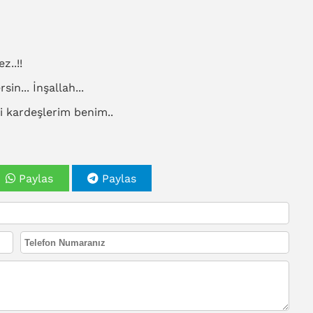
z..!!
n... İnşallah...
i kardeşlerim benim..
Paylas
Paylas