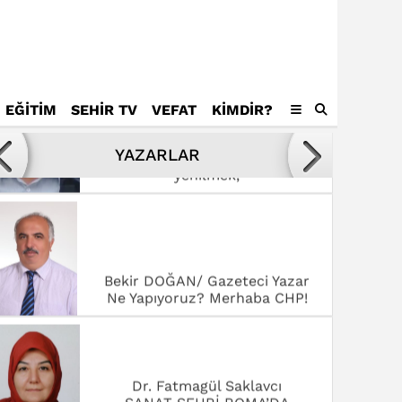
EĞİTİM
SEHİR TV
VEFAT
KIMDIR?
Avukat Mustafa Tamer
Kötülükler ve kötüler karşısında
YAZARLAR
yenilmek,
Bekir DOĞAN/ Gazeteci Yazar
Ne Yapıyoruz? Merhaba CHP!
Dr. Fatmagül Saklavcı
SANAT ŞEHRİ ROMA’DA