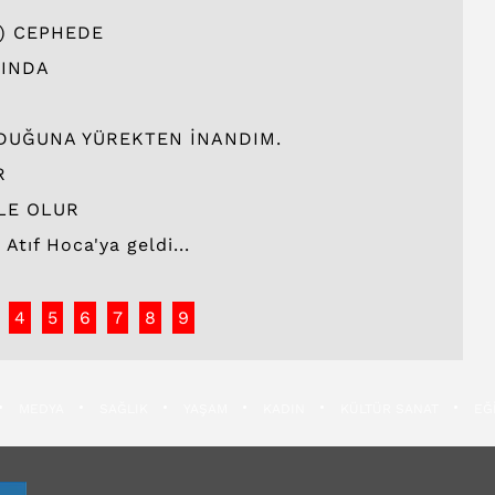
) CEPHEDE
KINDA
LDUĞUNA YÜREKTEN İNANDIM.
R
LE OLUR
Atıf Hoca'ya geldi...
4
5
6
7
8
9
MEDYA
SAĞLIK
YAŞAM
KADIN
KÜLTÜR SANAT
EĞ