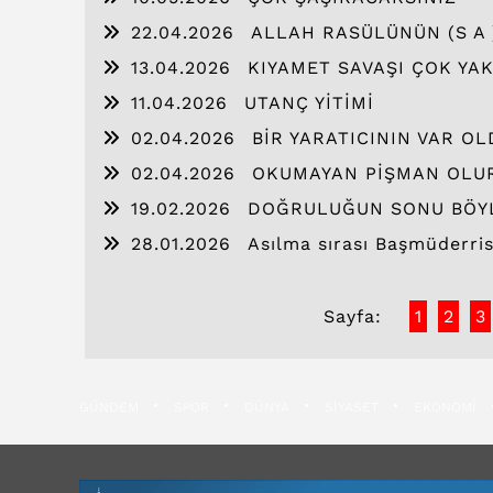
22.04.2026
ALLAH RASÜLÜNÜN (S A 
13.04.2026
KIYAMET SAVAŞI ÇOK YA
11.04.2026
UTANÇ YİTİMİ
02.04.2026
BİR YARATICININ VAR O
02.04.2026
OKUMAYAN PİŞMAN OLU
19.02.2026
DOĞRULUĞUN SONU BÖY
28.01.2026
Asılma sırası Başmüderris 
Sayfa:
1
2
3
GÜNDEM
SPOR
DÜNYA
SİYASET
EKONOMİ