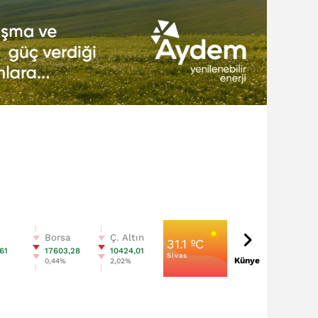
n
Borsa
Ç. Altın
31.1 ºC
61
17603,28
10424,01
Sivas
Künye
%
0,44%
2,02%