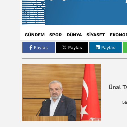
GÜNDEM
SPOR
DÜNYA
SİYASET
EKONO
Paylas
Paylas
Paylas
Ünal T
5