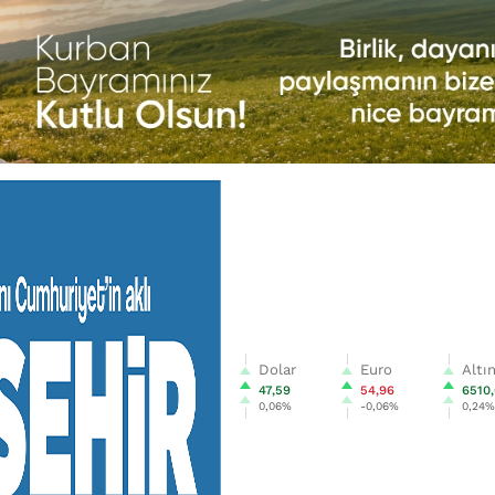
Dolar
Euro
Altı
47,59
54,96
6510,
0,06%
-0,06%
0,24