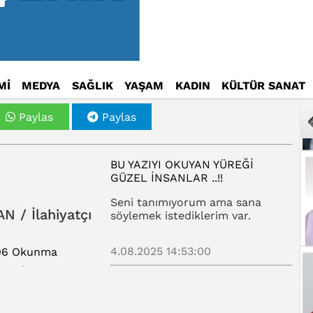
Mİ
MEDYA
SAĞLIK
YAŞAM
KADIN
KÜLTÜR SANAT
Paylas
Paylas
BU YAZIYI OKUYAN YÜREĞI
GÜZEL INSANLAR ..!!
Seni tanımıyorum ama sana
AN / İlahiyatçı
söylemek istediklerim var.
4.08.2025 14:53:00
96 Okunma