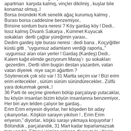
apartman karşıda kalmış, vinçler dikilmiş , kuşlar bile
konamaz olmuş..!
Borsa önündeki Kırk senelik ağaç kurumuş kalmış ,
Burası borsa caddesine benzemiyor..
Birisine sordum bura neresi ? Köy gardaş köy ! Dedi..
Issız kalmış Divanlı Sakarya , Kümmet Kuyucak
sokakları dertli çağlar yüreğimin yarası..
Dedim gardeş işte burası neresi : dedi bana , Koçyiğitler
küstü gitti , “uygunsuz adamların verdiği raporla,,”
uygunsuz alan olan yerler ! Gardaş (Kardeş) Dedi..
Kalem kağıt elimde geziyorum Maraş’ı şu sokakları
gezerdim , Dertli idim bugün destan yazardım, vatan
vatan diyerek niye saçın ağarttım ?
Söylenecek çok söz var ! 31 Martta seçim var ! Bizi erim
erim eritecekler , sürüm sürüm süründürecekler.. Zülfü
yara dokunmak gerek..!
36 Parti ile seçime girerken bölüp parçalayıp yutacaklar,
bu köyün insanları bizim köyün insanlarına benzemiyor..
Her biri ayrı telden çalıyor be gardaş..
Erim Erim eriyesin diyorlar, her köşeden bir aday
çıkarıyorlar.. Köşkün sarayın yıkılsın ! , Erim Erim
eriyesin,” diyorlar.. köşkü sarayı yıkmaya koşuyorlar !
Bölündük , parçalandık, 31 Mart kadar toparlamazsak