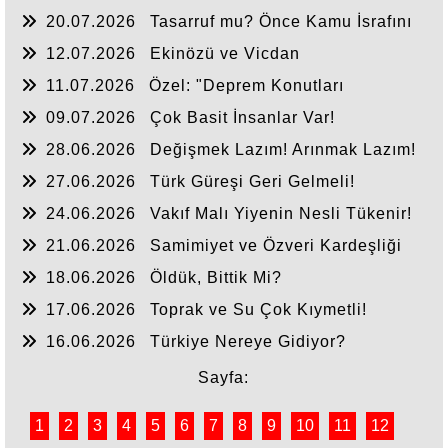
20.07.2026
Tasarruf mu? Önce Kamu İsrafını
Bitirelim!
12.07.2026
Ekinözü ve Vicdan
11.07.2026
Özel: "Deprem Konutları
Nerede?"
09.07.2026
Çok Basit İnsanlar Var!
28.06.2026
Değişmek Lazım! Arınmak Lazım!
27.06.2026
Türk Güreşi Geri Gelmeli!
24.06.2026
Vakıf Malı Yiyenin Nesli Tükenir!
21.06.2026
Samimiyet ve Özveri Kardeşliği
18.06.2026
Öldük, Bittik Mi?
17.06.2026
Toprak ve Su Çok Kıymetli!
16.06.2026
Türkiye Nereye Gidiyor?
Sayfa:
1
2
3
4
5
6
7
8
9
10
11
12