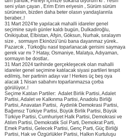
tam yandık, Fitneyi içimize sokana diyorum ki : Yesin
seni yılan çayan , Erim Erim eriyesin , Sürüm sürüm
sürünesin, bizden daha beter olasın yandaşlarınla
beraber..!
31 Mart 2024'te yapılacak mahalli idareler genel
seçimine sayılı günler kaldı bugün, Dulkadiroğlu,
Onikişubat, Elbistan, Afşin, Göksun, Nurhak, sıralayım
size , sormayın Ekinözü’ünü bana dayanmaz yürek..
Pazarcık , Türkoğlu nasıl toparlanacak gerisini saymaya
gerek var mı ? Hatay, Osmaniye, Malatya, Adıyaman,
sormayın be dostlar..
31 Mart 2024 tarihinde gerçekleşecek olan mahalli
idareler genel seçimine katılacak siyasi partileri tespit
edilmiş, her partinin adayı var ! Herkes üç beş oya
alacak 1 Nisan sabahını toparlanmazsa çorba
görülüyor..!
Seçime Katılan Partiler: Adalet Birlik Partisi, Adalet
Partisi, Adalet ve Kalkınma Partisi, Anadolu Birliği
Partisi, Anavatan Partisi, Aydınlık Demokrasi Partisi,
Bağımsız Türkiye Partisi, Büyük Birlik Partisi, Büyük
Türkiye Partisi, Cumhuriyet Halk Partisi, Demokrasi ve
Atılım Partisi, Demokratik Sol Parti, Demokrat Parti,
Emek Partisi, Gelecek Partisi, Genç Parti, Güç Birliği
Partisi, Hak ve Özgürlükler Partisi, Halkın Kurtuluşu