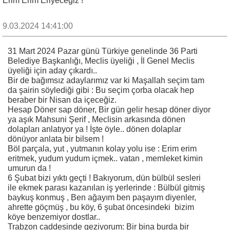
Erim Erim Eriyeceğiz !
9.03.2024 14:41:00
31 Mart 2024 Pazar günü Türkiye genelinde 36 Parti
Belediye Başkanlığı, Meclis üyeliği , İl Genel Meclis
üyeliği için aday çıkardı..
Bir de bağımsız adaylarımız var ki Maşallah seçim tam
da şairin söylediği gibi : Bu seçim çorba olacak hep
beraber bir Nisan da içeceğiz.
Hesap Döner sap döner, Bir gün gelir hesap döner diyor
ya aşık Mahsuni Şerif , Meclisin arkasında dönen
dolapları anlatıyor ya ! İşte öyle.. dönen dolaplar
dönüyor anlata bir bilsem !
Böl parçala, yut , yutmanın kolay yolu ise : Erim erim
eritmek, yudum yudum içmek.. vatan , memleket kimin
umurun da !
6 Şubat bizi yıktı geçti ! Bakıyorum, dün bülbül sesleri
ile ekmek parası kazanılan iş yerlerinde : Bülbül gitmiş
baykuş konmuş , Ben ağayım ben paşayım diyenler,
ahrette göçmüş , bu köy, 6 şubat öncesindeki bizim
köye benzemiyor dostlar..
Trabzon caddesinde geziyorum: Bir bina burda bir