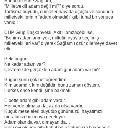
Bunun üzerine Sağlam,
“Milletvekili adam değil mi?” diye sordu.
Tartışma büyüdü, cümleler havada uçuştu ve sonunda
milletvekillerinin “adam olmadığı” gibi tuhaf bir sonuca
varıldı!
CHP Grup Başkanvekili Akif Hamzaçebi ise,
“Benim adamlarım yok; milletin oyuyla seçilmiş
milletvekilleri var” diyerek Sağlam’ı özür dilemeye davet
etti.
Peki bugün…
Ne kadar adam var?
Çevremizde gerçekten adam gibi adam var mı?
Bugün şunu çok net öğrendim:
Kim adamdır, kim değildir; bunu zaman gösterir.
Herkes önce kendi işine bakmalı.
Elbette adam gibi adam vardır.
Her yerde olmasa da, az da olsa vardır.
Küçük meseleleri büyütüp günümüzü, hayatımızı,
moralimizi bozmaya gerek yok.
Adam olan da var, olmayan da…
Her şeyi olduğu gibi kabul edip yolumuza bakacağız.