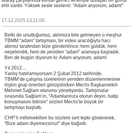
Maraş çarşılarında elinde gemici feneriyle dolaşan bir gönül
ehli vardır. Yüksek sesle seslenir: “Adam arıyorum, adam!”
17.12.2025 13:11:00
Belki de unuttuğumuz, aklımıza bile gelmeyen o meşhur
TBMM “adam” tartışması, bir video aracılığıyla hacı
abimiz tarafından bize gönderilince; hem güldük, hem
neşelendik, hem de yeniden “adam” aramaya başladık.
Ben de bugün diyorum ki: Adam arıyorum, adam!
Yıl 2012…
Yanlış hatırlamıyorsam 2 Şubat 2012 tarihinde,
TBMM’de çalışma sürelerinin yeniden düzenlenmesine
ilişkin grup önerileri görüşülürken Meclis Başkanvekili
Mehmet Sağlam oturumu yönetiyordu. Tartışmalar
sırasında Sağlam’ın, “Adamlarınıza oturun deyin, hatip
konuşmasını bitirsin” sözleri Meclis’te büyük bir
tartışmayı başlattı.
CHP’li milletvekilleri bu sözlere sert tepki göstererek,
“Bize adam diyemezsiniz!” diye bağırdı.