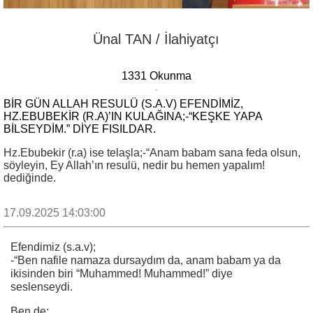
Ünal TAN / İlahiyatçı
1331 Okunma
BIR GÜN ALLAH RESULÜ (S.A.V) EFENDIMIZ,
HZ.EBUBEKIR (R.A)’IN KULAĞINA;-“KEŞKE YAPA
BILSEYDIM.” DIYE FISILDAR.
Hz.Ebubekir (r.a) ise telaşla;-“Anam babam sana feda olsun,
söyleyin, Ey Allah’ın resulü, nedir bu hemen yapalım!
dediğinde.
17.09.2025 14:03:00
Efendimiz (s.a.v);
-“Ben nafile namaza dursaydım da, anam babam ya da
ikisinden biri “Muhammed! Muhammed!” diye
seslenseydi.
Ben de;