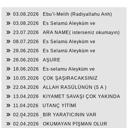
03.08.2026
Ebu’l-Melih (Radiyallahu Anh)
şöyle dedi:
03.08.2026
Es Selamü Aleyküm ve
Rahmetullahi ve Berakatuh...
23.07.2026
ARA NAME( isterseniz okumayın)
08.07.2026
Es Selamü Aleyküm ve
Rahmetullahi ve Berakatuh.
28.06.2026
Es Selamü Aleyküm ve
Rahmetullahi ve Berakatüh...
28.06.2026
AŞURE
18.06.2026
Es-selamu Aleyküm ve
Rahmetullahi ve Berakatüh.
10.05.2026
ÇOK ŞAŞIRACAKSINIZ
22.04.2026
ALLAH RASÜLÜNÜN (S A )
CEPHEDE
13.04.2026
KIYAMET SAVAŞI ÇOK YAKINDA
11.04.2026
UTANÇ YİTİMİ
02.04.2026
BİR YARATICININ VAR
OLDUĞUNA YÜREKTEN İNANDIM.
02.04.2026
OKUMAYAN PİŞMAN OLUR