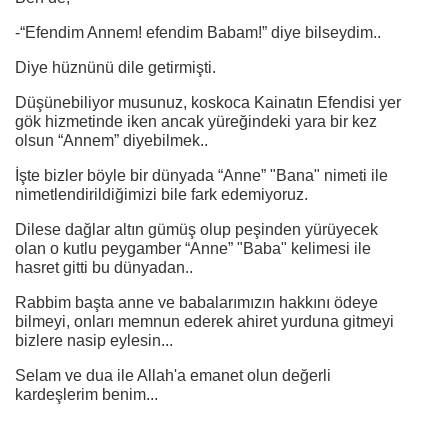
-“Efendim Annem! efendim Babam!” diye bilseydim..
Diye hüznünü dile getirmişti.
Düşünebiliyor musunuz, koskoca Kainatın Efendisi yer
gök hizmetinde iken ancak yüreğindeki yara bir kez
olsun “Annem” diyebilmek..
İşte bizler böyle bir dünyada “Anne” "Bana" nimeti ile
nimetlendirildiğimizi bile fark edemiyoruz.
Dilese dağlar altın gümüş olup peşinden yürüyecek
olan o kutlu peygamber “Anne” "Baba" kelimesi ile
hasret gitti bu dünyadan..
Rabbim başta anne ve babalarımızın hakkını ödeye
bilmeyi, onları memnun ederek ahiret yurduna gitmeyi
bizlere nasip eylesin...
Selam ve dua ile Allah'a emanet olun değerli
kardeşlerim benim...