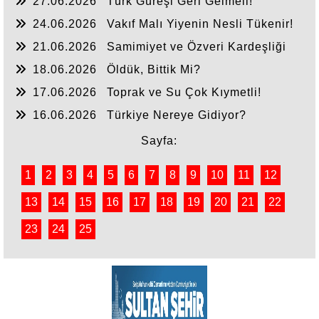
27.06.2026
Türk Güreşi Geri Gelmeli!
24.06.2026
Vakıf Malı Yiyenin Nesli Tükenir!
21.06.2026
Samimiyet ve Özveri Kardeşliği
18.06.2026
Öldük, Bittik Mi?
17.06.2026
Toprak ve Su Çok Kıymetli!
16.06.2026
Türkiye Nereye Gidiyor?
Sayfa:
1
2
3
4
5
6
7
8
9
10
11
12
13
14
15
16
17
18
19
20
21
22
23
24
25