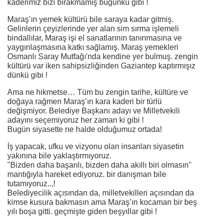
kaderimiz bizi bırakmamış bugünkü gibi !
Maraş’ın yemek kültürü bile saraya kadar gitmiş.
Gelinlerin çeyizlerinde yer alan sim sırma işlemeli
bindallılar, Maraş işi el sanatlarının tanınmasına ve
yaygınlaşmasına katkı sağlamış. Maraş yemekleri
Osmanlı Saray Mutfağı'nda kendine yer bulmuş. zengin
kültürü var iken sahipsizliğinden Gaziantep kaptırmışız
dünkü gibi !
Ama ne hikmetse… Tüm bu zengin tarihe, kültüre ve
doğaya rağmen Maraş’ın kara kaderi bir türlü
değişmiyor. Belediye Başkanı adayı ve Milletvekili
adayını seçemiyoruz her zaman ki gibi !
Bugün siyasette ne halde olduğumuz ortada!
İş yapacak, ufku ve vizyonu olan insanları siyasetin
yakınına bile yaklaştırmıyoruz.
"Bizden daha başarılı, bizden daha akıllı biri olmasın"
mantığıyla hareket ediyoruz. bir danışman bile
tutamıyoruz..,!
Belediyecilik açısından da, milletvekilleri açısından da
kimse kusura bakmasın ama Maraş’ın kocaman bir beş
yılı boşa gitti. geçmişte giden beşyıllar gibi !