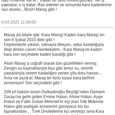
Bazı insanlar var ki... Kader bir türlü onlara gülmez. Ne iş
yapsalar, o iş batar; iflas ederler ve sonunda kara kaderlerine
razı olurlar... Bizim Maraş gibi !
9.04.2025 11:06:00
Maraş da böyle işte. Kara Maraş! Kaderi kara Maraş! en
son 6 Şubat 2023 deki gibi !
Depremlerle yıkılan, sıtmayla titreyen, veba hastalığıyla
ölüp dirilen canım memleketim... Kara Maraş'ım kaderi
kara son seçimdeki kaderi karalığı gibi !
Allah Maraş’a coğrafi olarak tüm güzellikleri vermiş:
Zengin su kaynaklarıyla buz gibi temiz su, verimli
yaylalarıyla verem hastalığını yenen şifa dolu havası…
Ama ne yazık ki, Maraş bir türlü siyasi kara tarihini
yenemiyor! Son seçimdeki gibi !
209 yıl hüküm süren Dulkadiroğlu Beyliği’nden Osmanlı
Sarayı'na gelin giden Emine Hatun, Alime Hatun, Ayşe
Hatun ve Fatih Sultan Mehmet’in eşi olan Sitti Mükrime
Hatun gibi padişah annelerini görüyoruz biz bu
topraklardan… Türk Devletlerine kız vermişiz ama Kara