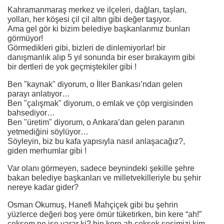
Kahramanmaraş merkez ve ilçeleri, dağları, taşları,
yolları, her köşesi çil çil altın gibi değer taşıyor.
Ama gel gör ki bizim belediye başkanlarımız bunları
görmüyor!
Görmedikleri gibi, bizleri de dinlemiyorlar! bir
danışmanlık alıp 5 yıl sonunda bir eser bırakayım gibi
bir dertleri de yok geçmiştekiler gibi !
Ben "kaynak" diyorum, o İller Bankası’ndan gelen
parayı anlatıyor…
Ben "çalışmak" diyorum, o emlak ve çöp vergisinden
bahsediyor…
Ben "üretim" diyorum, o Ankara’dan gelen paranın
yetmediğini söylüyor…
Söyleyin, biz bu kafa yapısıyla nasıl anlaşacağız?,
giden merhumlar gibi !
Var olanı görmeyen, sadece beynindeki şekille şehre
bakan belediye başkanları ve milletvekilleriyle bu şehir
nereye kadar gider?
Osman Okumuş, Hanefi Mahçiçek gibi bu şehrin
yüzlerce değeri boş yere ömür tüketirken, bin kere “ah!”
çeksem ne işe yarar ki? bin kere ah çeksek sesimizi kim