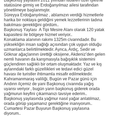
Başkonuş yaylasını 2011 yılından itibaren özel işletme
statüsüne girmiş ve Erdoğanyılmaz ailesi tarafından
yönetilmeye başlanmıştır.
Süreyya Erdoğanyılmaz , ablamızın verdiği hizmetlerle
harika bir noktaya geldiğini yemek lezzetlerinin tadına
bakılması gerektiğini gördüm..
Başkonuş Yaylası A Tipi Mesire Alanı olarak 120 yatak
kapasitesi ile bölgeye hizmet veriyor..
Konaklama alanının rakımı 1325m civarındadır. Bu
yüksekliğin insan sağlığı açısından çok uygun olduğu
uzmanlarca belirtilmektedir. Ayrıca, Ardıç, Sedir ve
Göknar ağaçlarının ürettiği oksijene, Akdeniz’den gelen
nemli havanın da karışmasıyla bağışıklık sistemini
güçlendiren sağlıklı bir ortam oluşmaktadır. Yaz ve kış
aylarındaki farklı güzellikleri ve tedavi edici güzel
havası ile turistler ihtimamla misafir edilmektedir.
Kahramanmaraş valiliği, Bugün ve Pazar günü için
Andırın ilçemiz de yani Başkonuş civarında yağış
uyarısı veriyor , bugün yarın başkonuş giderek orada
yağmurun keyfini çıkarmanızı tavsiye ederim..
Başkonuş yaylasında yağmur nasıl yağar anlatılmaz,
orada görüp yaşamanız gerektiğine inanıyorum..
Cumartesi Pazar Buyurun Başkonuş yaylasına
diyorum..