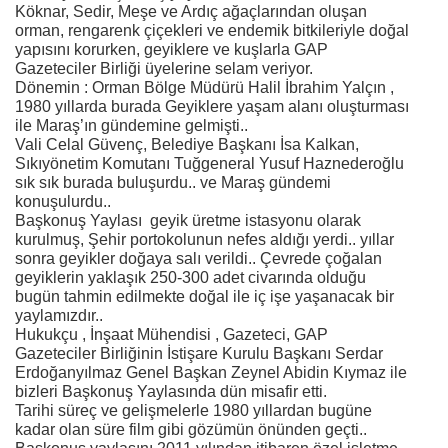
Köknar, Sedir, Meşe ve Ardıç ağaçlarından oluşan
orman, rengarenk çiçekleri ve endemik bitkileriyle doğal
yapısını korurken, geyiklere ve kuşlarla GAP
Gazeteciler Birliği üyelerine selam veriyor.
Dönemin : Orman Bölge Müdürü Halil İbrahim Yalçın ,
1980 yıllarda burada Geyiklere yaşam alanı oluşturması
ile Maraş’ın gündemine gelmişti..
Vali Celal Güvenç, Belediye Başkanı İsa Kalkan,
Sıkıyönetim Komutanı Tuğgeneral Yusuf Haznederoğlu
sık sık burada buluşurdu.. ve Maraş gündemi
konuşulurdu..
Başkonuş Yaylası geyik üretme istasyonu olarak
kurulmuş, Şehir portokolunun nefes aldığı yerdi.. yıllar
sonra geyikler doğaya salı verildi.. Çevrede çoğalan
geyiklerin yaklaşık 250-300 adet civarında olduğu
bugün tahmin edilmekte doğal ile iç işe yaşanacak bir
yaylamızdır..
Hukukçu , İnşaat Mühendisi , Gazeteci, GAP
Gazeteciler Birliğinin İstişare Kurulu Başkanı Serdar
Erdoğanyılmaz Genel Başkan Zeynel Abidin Kıymaz ile
bizleri Başkonuş Yaylasında dün misafir etti.
Tarihi süreç ve gelişmelerle 1980 yıllardan bugüne
kadar olan süre film gibi gözümün önünden geçti..