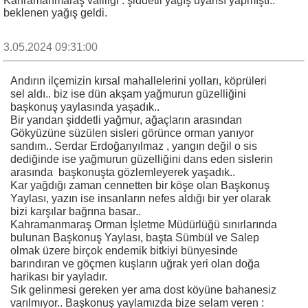
Kahramanmaraş valiliği : şiddetli yağış uyarısı yapmıştı..
beklenen yağış geldi.
3.05.2024 09:31:00
Andırın ilçemizin kırsal mahallelerini yolları, köprüleri
sel aldı.. biz ise dün akşam yağmurun güzelliğini
başkonuş yaylasında yaşadık..
Bir yandan şiddetli yağmur, ağaçların arasından
Gökyüzüne süzülen sisleri görünce orman yanıyor
sandım.. Serdar Erdoğanyılmaz , yangın değil o sis
dediğinde ise yağmurun güzelliğini dans eden sislerin
arasında başkonuşta gözlemleyerek yaşadık..
Kar yağdığı zaman cennetten bir köşe olan Başkonuş
Yaylası, yazın ise insanların nefes aldığı bir yer olarak
bizi karşılar bağrına basar..
Kahramanmaraş Orman İşletme Müdürlüğü sınırlarında
bulunan Başkonuş Yaylası, başta Sümbül ve Salep
olmak üzere birçok endemik bitkiyi bünyesinde
barındıran ve göçmen kuşların uğrak yeri olan doğa
harikası bir yayladır.
Sık gelinmesi gereken yer ama dost köyüne bahanesiz
varılmıyor.. Başkonuş yaylamızda bize selam veren :