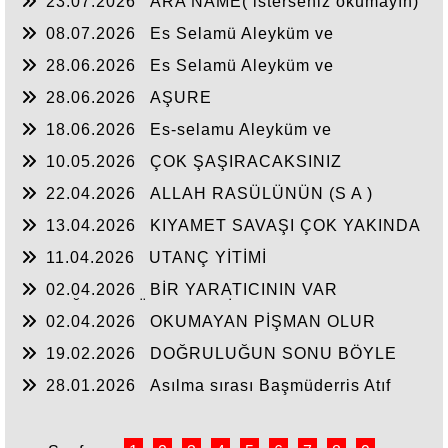
23.07.2026
ARA NAME( isterseniz okumayın)
08.07.2026
Es Selamü Aleyküm ve
Rahmetullahi ve Berakatuh.
28.06.2026
Es Selamü Aleyküm ve
Rahmetullahi ve Berakatüh...
28.06.2026
AŞURE
18.06.2026
Es-selamu Aleyküm ve
Rahmetullahi ve Berakatüh.
10.05.2026
ÇOK ŞAŞIRACAKSINIZ
22.04.2026
ALLAH RASÜLÜNÜN (S A )
CEPHEDE
13.04.2026
KIYAMET SAVAŞI ÇOK YAKINDA
11.04.2026
UTANÇ YİTİMİ
02.04.2026
BİR YARATICININ VAR
OLDUĞUNA YÜREKTEN İNANDIM.
02.04.2026
OKUMAYAN PİŞMAN OLUR
19.02.2026
DOĞRULUĞUN SONU BÖYLE
OLUR
28.01.2026
Asılma sırası Başmüderris Atıf
Hoca'ya geldi...