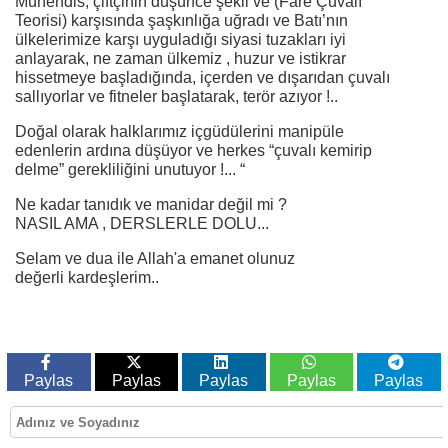
Mühendis, çiftçinin düşünce şekli ve (Fare Çuvalı
Teorisi) karşısında şaşkınlığa uğradı ve Batı’nın
ülkelerimize karşı uyguladığı siyasi tuzakları iyi
anlayarak, ne zaman ülkemiz , huzur ve istikrar
hissetmeye başladığında, içerden ve dışarıdan çuvalı
sallıyorlar ve fitneler başlatarak, terör azıyor !..
Doğal olarak halklarımız içgüdülerini manipüle
edenlerin ardına düşüyor ve herkes “çuvalı kemirip
delme” gerekliliğini unutuyor !... “
Ne kadar tanıdık ve manidar değil mi ?
NASIL AMA , DERSLERLE DOLU...
Selam ve dua ile Allah'a emanet olunuz
değerli kardeşlerim..
Paylas
Paylas
Paylas
Paylas
Paylas