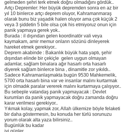
gelmeden şehri terk etmek doğru olmadığını gördük..
Artçı Depremler: Her büyük depremden sonra en az bir
yıl 10 binlerce artçı deprem oluyor, Kahramanmaraş
olarak bunu biz yaşadık halen oluyor ama çok küçük 2
veya 3 şiddetin 5 bile olsa çok his etmiyoruz onun için
panik yapmaya gerek yok..
Burada : il dışından gelen koordinatör vali veya
kaymakam, amir memur onların sözünü dinleyerek
hareket etmek gerekiyor..
Deprem akabinde : Bakanlık büyük hata yaptı, şehir
dışından elinde bir çekiçle gelen uygun olmayan
adamlar, sağlam binalara ağır hasarlı orta hasarlı
diyerek sağlam binlerce bina , dinamitle zor yıkıldı..
Sadece Kahramanlaşmakta bugün 9530 Mahkemelik,
5700 orta hasarlı bina var ve insanlar malını kurtarmak
için olmadık paralar vererek malını kurtarmaya çalışıyor..
Bu sebeple vatandaş panik yapmayacak : Devlet
kurumları da panik yapmayacak doğru zamanda doğru
karar verilmesi gerekiyor..
Yıkmak kolay, yapmak zor, Allah ülkemize böyle felaketi
bir daha göstermesin, bu konuda her türlü sorunuzu
yorum olarak alta yaza bilirsiniz..
Bugünlük bu kadar
iyi günler