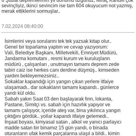
6 Şubat depremlerinin yıl dönümü üzgünüz, Miraç Kandili çok
sevinçliyiz, ikinci sevincim ise tam 604 okuyucum not yazmış,
merak ettiklerini sormuşlar..
7.02.2024 08:40:00
İsimlerini veya sorularını tek tek yazsak kitap olur..
Genel bir toparlama yaptım ve cevap yazıyorum:
Vali, Belediye Başkanı, Milletvekili, Emniyet Müdürü,
Jandarma komutanı , resmi kurum ve kuruluşların
müdürü , çalışanları , unutmayın tamamı deprem zede
tabiri caiz ise herkes canı derdine düşmüş.. kimseden
yardım bekleyemezsiniz..
Sokaklar kapandığı için yangın çıkan yerlere itfaiye
ulaşamadı.. dar sokakların tamamı kapandı.. günlerce
yandı kül oldu.
Sabah yakın Saat 03 den başlayarak fırın, lokanta,
Pastane, Simitçi vs. sabah için hazırlık yapıyor ve
tamamı çalışıyor, içeride ateş var, bina yıkılınca yangın
çıktığını gördük.. yollar kapandı itfaiye gelemedi..
İnşaat boyası, kimyasal satan , alkol ve yanıcı parlayıcı
madde satan bir binamız 15 gün yandı, o binada
oturanların ufak kemik parçalarına ulaşıl a bildi.. kimin