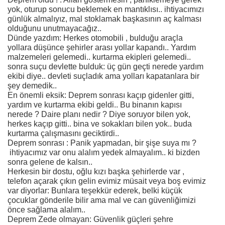
yok, oturup sonucu beklemek en mantıklısı.. ihtiyacımızı
günlük almalıyız, mal stoklamak başkasının aç kalması
olduğunu unutmayacağız..
Dünde yazdım: Herkes otomobili , bulduğu araçla
yollara düşünce şehirler arası yollar kapandı.. Yardım
malzemeleri gelemedi.. kurtarma ekipleri gelemedi..
sonra suçu devlette bulduk: üç gün geçti nerede yardım
ekibi diye.. devleti suçladık ama yolları kapatanlara bir
şey demedik..
En önemli eksik: Deprem sonrası kaçıp gidenler gitti,
yardım ve kurtarma ekibi geldi.. Bu binanın kapısı
nerede ? Daire planı nedir ? Diye soruyor bilen yok,
herkes kaçıp gitti.. bina ve sokakları bilen yok.. buda
kurtarma çalışmasını geciktirdi..
Deprem sonrası : Panik yapmadan, bir şişe suya mı ?
ihtiyacımız var onu alalım yedek almayalım.. ki bizden
sonra gelene de kalsın..
Herkesin bir dostu, oğlu kızı başka şehirlerde var ,
telefon açarak çıkın gelin evimiz müsait veya boş evimiz
var diyorlar: Bunlara teşekkür ederek, belki küçük
çocuklar gönderile bilir ama mal ve can güvenliğimizi
önce sağlama alalım..
Deprem Zede olmayan: Güvenlik güçleri şehre