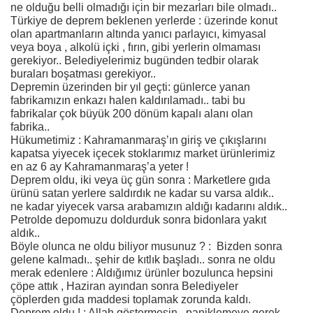
ne olduğu belli olmadığı için bir mezarları bile olmadı..
Türkiye de deprem beklenen yerlerde : üzerinde konut
olan apartmanların altında yanıcı parlayıcı, kimyasal
veya boya , alkolü içki , fırın, gibi yerlerin olmaması
gerekiyor.. Belediyelerimiz bugünden tedbir olarak
buraları boşatması gerekiyor..
Depremin üzerinden bir yıl geçti: günlerce yanan
fabrikamızın enkazı halen kaldırılamadı.. tabi bu
fabrikalar çok büyük 200 dönüm kapalı alanı olan
fabrika..
Hükumetimiz : Kahramanmaraş’ın giriş ve çıkışlarını
kapatsa yiyecek içecek stoklarımız market ürünlerimiz
en az 6 ay Kahramanmaraş’a yeter !
Deprem oldu, iki veya üç gün sonra : Marketlere gıda
ürünü satan yerlere saldırdık ne kadar su varsa aldık..
ne kadar yiyecek varsa arabamızın aldığı kadarını aldık..
Petrolde depomuzu doldurduk sonra bidonlara yakıt
aldık..
Böyle olunca ne oldu biliyor musunuz ? : Bizden sonra
gelene kalmadı.. şehir de kıtlık başladı.. sonra ne oldu
merak edenlere : Aldığımız ürünler bozulunca hepsini
çöpe attık , Haziran ayından sonra Belediyeler
çöplerden gıda maddesi toplamak zorunda kaldı.
Deprem oldu ! : Allah göstermesin , paniklemeye gerek