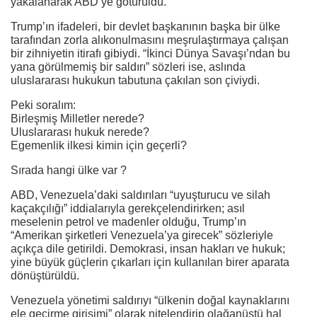
yakalanarak ABD’ye götürüldü.
Trump’ın ifadeleri, bir devlet başkanının başka bir ülke
tarafından zorla alıkonulmasını meşrulaştırmaya çalışan
bir zihniyetin itirafı gibiydi. “İkinci Dünya Savaşı’ndan bu
yana görülmemiş bir saldırı” sözleri ise, aslında
uluslararası hukukun tabutuna çakılan son çiviydi.
Peki soralım:
Birleşmiş Milletler nerede?
Uluslararası hukuk nerede?
Egemenlik ilkesi kimin için geçerli?
Sırada hangi ülke var ?
ABD, Venezuela’daki saldırıları “uyuşturucu ve silah
kaçakçılığı” iddialarıyla gerekçelendirirken; asıl
meselenin petrol ve madenler olduğu, Trump’ın
“Amerikan şirketleri Venezuela’ya girecek” sözleriyle
açıkça dile getirildi. Demokrasi, insan hakları ve hukuk;
yine büyük güçlerin çıkarları için kullanılan birer aparata
dönüştürüldü.
Venezuela yönetimi saldırıyı “ülkenin doğal kaynaklarını
ele geçirme girişimi” olarak nitelendirip olağanüstü hal