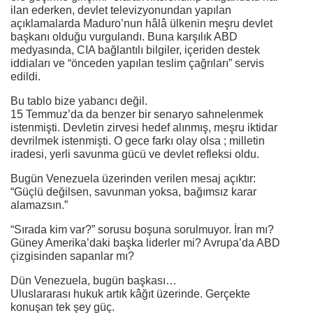
ilan ederken, devlet televizyonundan yapılan
açıklamalarda Maduro’nun hâlâ ülkenin meşru devlet
başkanı olduğu vurgulandı. Buna karşılık ABD
medyasında, CIA bağlantılı bilgiler, içeriden destek
iddiaları ve “önceden yapılan teslim çağrıları” servis
edildi.
Bu tablo bize yabancı değil.
15 Temmuz’da da benzer bir senaryo sahnelenmek
istenmişti. Devletin zirvesi hedef alınmış, meşru iktidar
devrilmek istenmişti. O gece farkı olay olsa ; milletin
iradesi, yerli savunma gücü ve devlet refleksi oldu.
Bugün Venezuela üzerinden verilen mesaj açıktır:
“Güçlü değilsen, savunman yoksa, bağımsız karar
alamazsın.”
“Sırada kim var?” sorusu boşuna sorulmuyor. İran mı?
Güney Amerika’daki başka liderler mi? Avrupa’da ABD
çizgisinden sapanlar mı?
Dün Venezuela, bugün başkası…
Uluslararası hukuk artık kâğıt üzerinde. Gerçekte
konuşan tek şey güç.