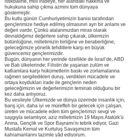
istikbaline, milli iradeye, her alandaki hakkına ve
hukukuna sahip çıkma azmini tüm dünyaya
göstermiştir.
Bu kutlu günün Cumhuriyetimizin banisi tarafından
gençlerimize hediye edilmiş olmasının ayrı bir anlamı ve
değeri vardır. Çünkü atalarımızdan miras olarak
devraldığımız değerlere sahip çıkarak, ülkemizin
bütünlüğüne, milletimizin birliğine ve beraberliğine,
geleceğimize yönelik tehditlere karşı en büyük
güvencemiz gençlerimizdir.
Bugün, dünyanın her yerinde özellikle de İsrail’de, ABD
ve Batı ülkelerinde; Filistin’de yaşanan zulüm ve
katliamlara karşı hükümetlerin baskı ve zorlamalarına
rağmen sergiledikleri duruş, verdikleri mücadele ve
ortaya koydukları irade ile gençlerin neden
geleceğimizin ve değerlerimizin teminatı olduğunu bir
kez daha anlıyoruz.
Bu vesileyle Ülkemizde ve dünya üzerinde insanlık için,
barış için, daha iyi ve müreffeh bir gelecek için çalışan,
üreten ve mücadele eden tüm gençlerimizi sevgi ve
saygıyla selamlıyor, aziz milletimizin 19 Mayıs Atatürk'ü
Anma, Gençlik ve Spor Bayramı'nı tebrik ediyor, Gazi
Mustafa Kemal ve Kurtuluş Savaşımızın tüm
kahramanlarını tazimle yâd ediyorum.