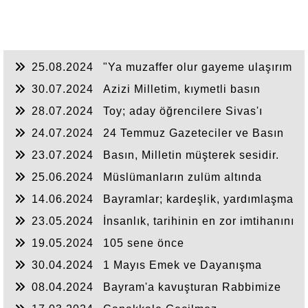
25.08.2024
"Ya muzaffer olur gayeme ulaşırım
ya da şehit olarak Cennet'e giderim.
30.07.2024
Azizi Milletim, kıymetli basın
mensupları sizleri saygıyla selamlıyorum.
28.07.2024
Toy; aday öğrencilere Sivas'ı
önerdi
24.07.2024
24 Temmuz Gazeteciler ve Basın
Bayramı’nı kutluyorum
23.07.2024
Basın, Milletin müşterek sesidir.
25.06.2024
Müslümanların zulüm altında
geçirdiği son bayram olsun.
14.06.2024
Bayramlar; kardeşlik, yardımlaşma
ve dayanışma ruhunu canlı tutar
23.05.2024
İnsanlık, tarihinin en zor imtihanını
veriyor.
19.05.2024
105 sene önce
30.04.2024
1 Mayıs Emek ve Dayanışma
Günü’nü kutluyorum.
08.04.2024
Bayram'a kavuşturan Rabbimize
şükürler olsun.