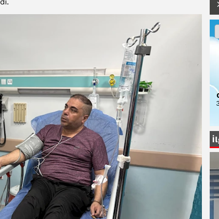
di.
3
İ