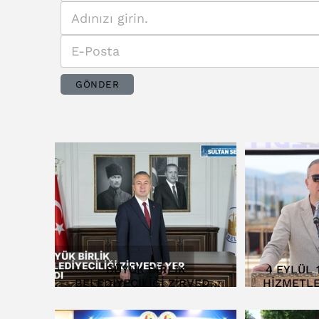
GÖNDER
BÜYÜK BİRLİK
4 EYLÜL 
BELEDİYECİLİĞİ ZİRVEDE
HİZMETLE
YER ALDI
TEME