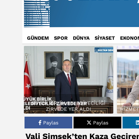
GÜNDEM
SPOR
DÜNYA
SİYASET
EKONO
BÜYÜK BİRLİK BELEDİYECİLİĞİ
4 
ZİRVEDE YER ALDI
HİZMET
Paylas
Paylas
Vali Şimşek’ten Kaza Geçir