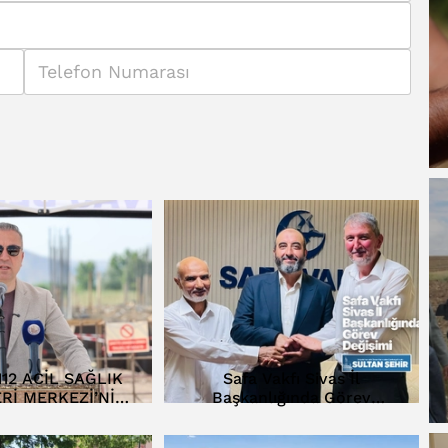
112 ACİL SAĞLIK
Safa Vakfı Sivas İl
Rİ MERKEZİ’NİN
Başkanlığında Görev
Lİ ATILDI…
Değişimi