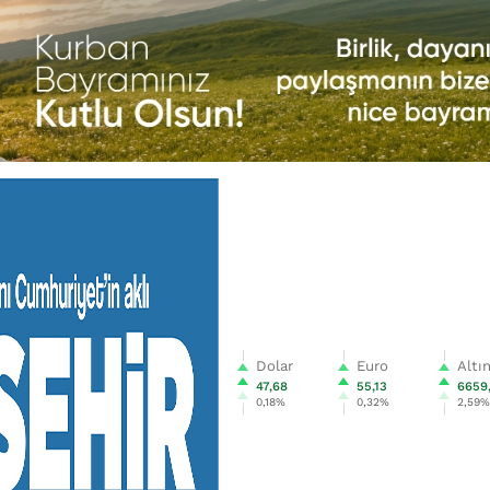
Dolar
Euro
Altı
47,68
55,13
6659
0,18%
0,32%
2,59