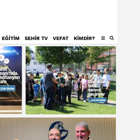
EĞİTİM
SEHİR TV
VEFAT
KIMDIR?