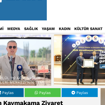
Mİ
MEDYA
SAĞLIK
YAŞAM
KADIN
KÜLTÜR SANAT
EYLÜL 112 ACİL SAĞLIK
LERİ MERKEZİ’NİN TEMELİ
ATILDI…
Paylas
Paylas
Paylas
en Kaymakama Ziyaret