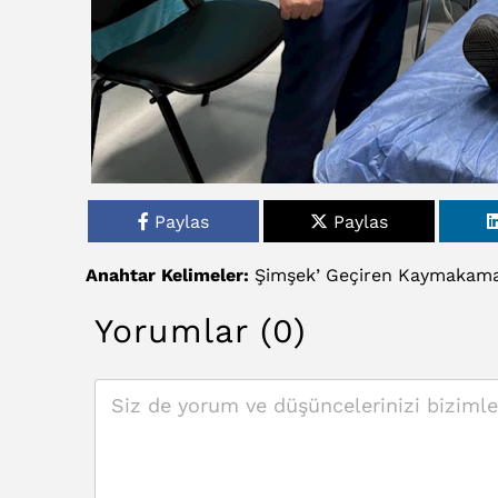
Paylas
Paylas
Anahtar Kelimeler:
Şimşek’
Geçiren
Kaymakam
Yorumlar (0)