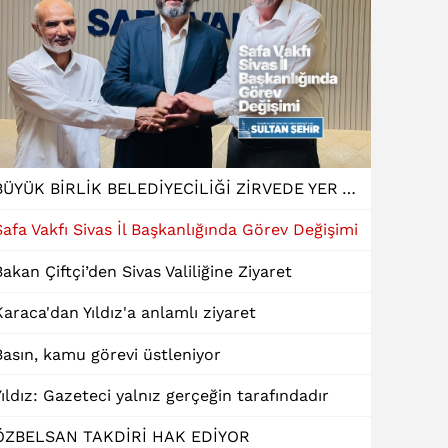
BÜYÜK BİRLİK BELEDİYECİLİĞİ ZİRVEDE YER ALDI
Safa Vakfı Sivas İl Başkanlığında Görev Değişimi
Bakan Çiftçi’den Sivas Valiliğine Ziyaret
Karaca'dan Yıldız'a anlamlı ziyaret
Basın, kamu görevi üstleniyor
Yıldız: Gazeteci yalnız gerçeğin tarafındadır
ÖZBELSAN TAKDİRİ HAK EDİYOR