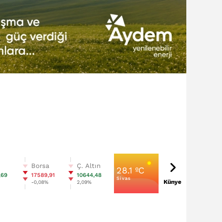
n
Borsa
Ç. Altın
28.1 ºC
,69
17589,91
10644,48
Sivas
Künye
%
-0,08%
2,09%