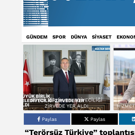
GÜNDEM
SPOR
DÜNYA
SİYASET
EKONO
BÜYÜK BİRLİK BELEDİYECİLİĞİ
4 
ZİRVEDE YER ALDI
HİZMET
Paylas
Paylas
“Terörsüz Türkiye” toplantıs