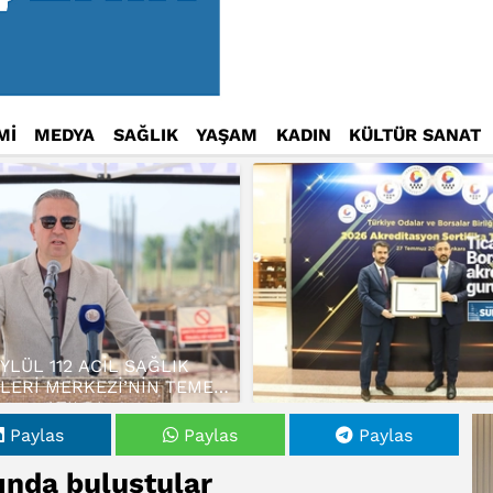
Mİ
MEDYA
SAĞLIK
YAŞAM
KADIN
KÜLTÜR SANAT
EYLÜL 112 ACİL SAĞLIK
LERİ MERKEZİ’NİN TEMELİ
ATILDI…
Paylas
Paylas
Paylas
ında buluştular