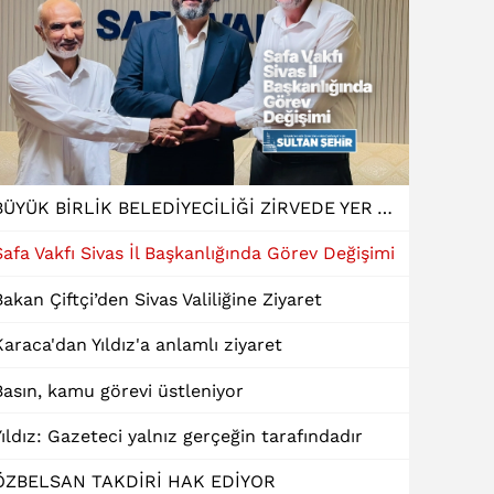
BÜYÜK BİRLİK BELEDİYECİLİĞİ ZİRVEDE YER ALDI
Safa Vakfı Sivas İl Başkanlığında Görev Değişimi
Bakan Çiftçi’den Sivas Valiliğine Ziyaret
Karaca'dan Yıldız'a anlamlı ziyaret
Basın, kamu görevi üstleniyor
Yıldız: Gazeteci yalnız gerçeğin tarafındadır
ÖZBELSAN TAKDİRİ HAK EDİYOR