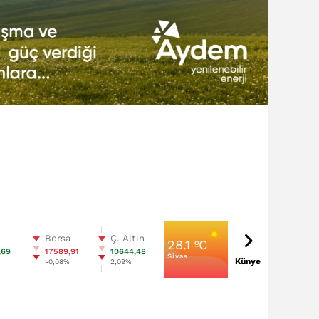
n
Borsa
Ç. Altın
28.1 ºC
,69
17589,91
10644,48
Sivas
Künye
%
-0,08%
2,09%