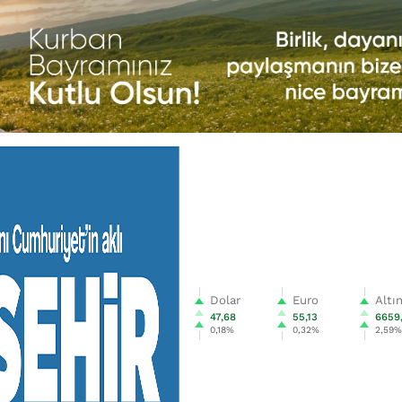
Dolar
Euro
Altı
47,68
55,13
6659
0,18%
0,32%
2,59