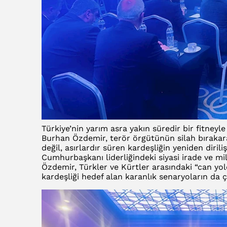
Türkiye’nin yarım asra yakın süredir bir fitney
Burhan Özdemir, terör örgütünün silah bırakara
değil, asırlardır süren kardeşliğin yeniden diril
Cumhurbaşkanı liderliğindeki siyasi irade ve m
Özdemir, Türkler ve Kürtler arasındaki “can yold
kardeşliği hedef alan karanlık senaryoların da 