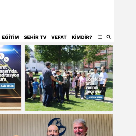
EĞİTİM
SEHİR TV
VEFAT
KIMDIR?