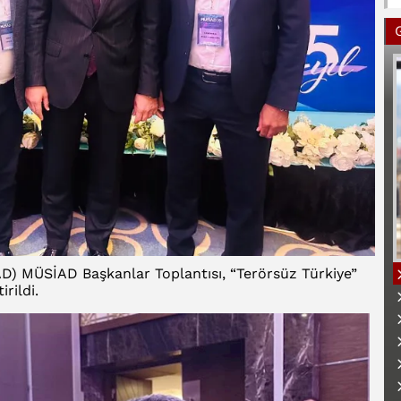
AD) MÜSİAD Başkanlar Toplantısı, “Terörsüz Türkiye”
irildi.
B