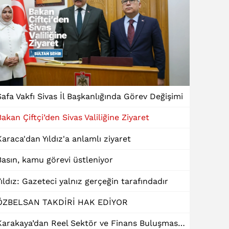
Safa Vakfı Sivas İl Başkanlığında Görev Değişimi
Bakan Çiftçi’den Sivas Valiliğine Ziyaret
Karaca'dan Yıldız'a anlamlı ziyaret
Basın, kamu görevi üstleniyor
Yıldız: Gazeteci yalnız gerçeğin tarafındadır
ÖZBELSAN TAKDİRİ HAK EDİYOR
Karakaya’dan Reel Sektör ve Finans Buluşmasında "Dinamik Kredi" Talebi