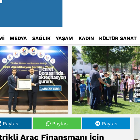
Mİ
MEDYA
SAĞLIK
YAŞAM
KADIN
KÜLTÜR SANAT
Paylas
Paylas
Paylas
rikli Araç Finansmanı İçin