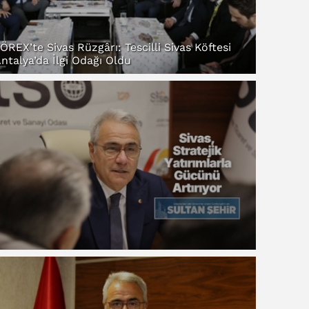
ÖREX’te Sivas Rüzgârı: Tescilli Sivas Köftesi
ntalya’da İlgi Odağı Oldu