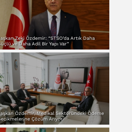
aşkan Zeki Özdemir: “STSO’da Artık Daha
üçlü ve Daha Adil Bir Yapı Var”
aşkan Özdemir, Medikal Sektöründeki Ödeme
ecikmelerine Çözüm Arıyor.