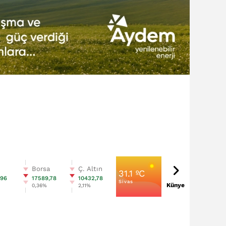
n
Borsa
Ç. Altın
31.1 ºC
,96
17589,78
10432,78
Sivas
Künye
%
0,36%
2,11%