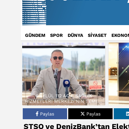
GÜNDEM
SPOR
DÜNYA
SİYASET
EKONO
4 EYLÜL 112 ACİL SAĞLIK
HİZMETLERİ MERKEZİ’NİN TEMELİ
ATILDI…
Paylas
Paylas
STSO ve DenizBank’tan Elekt