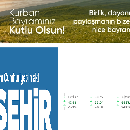
Dolar
Euro
Altı
47,59
55,04
6537
0,06%
0,07%
0,66