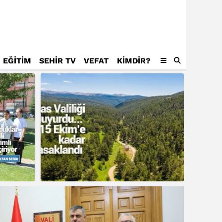
EĞİTİM
SEHİR TV
VEFAT
KIMDIR?