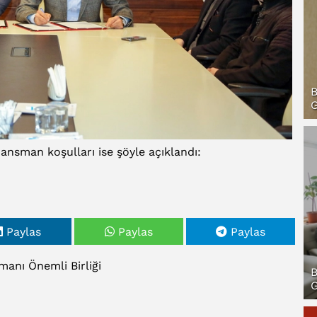
B
G
ansman koşulları ise şöyle açıklandı:
Paylas
Paylas
Paylas
manı
Önemli
Birliği
B
G