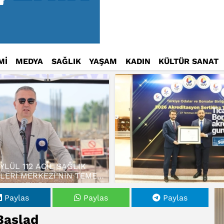
Mİ
MEDYA
SAĞLIK
YAŞAM
KADIN
KÜLTÜR SANAT
EYLÜL 112 ACİL SAĞLIK
LERİ MERKEZİ’NİN TEMELİ
ATILDI…
Paylas
Paylas
Paylas
 Başlad