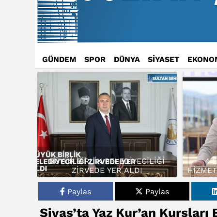
GÜNDEM
SPOR
DÜNYA
SİYASET
EKONO
BÜYÜK BİRLİK BELEDİYECİLİĞİ
4 
ZİRVEDE YER ALDI
HİZMET
Paylas
Paylas
Sivas’ta Yaz Kur’an Kursları