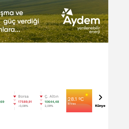
n
Borsa
Ç. Altın
28.1 ºC
,69
17589,91
10644,48
Sivas
Künye
%
-0,08%
2,09%