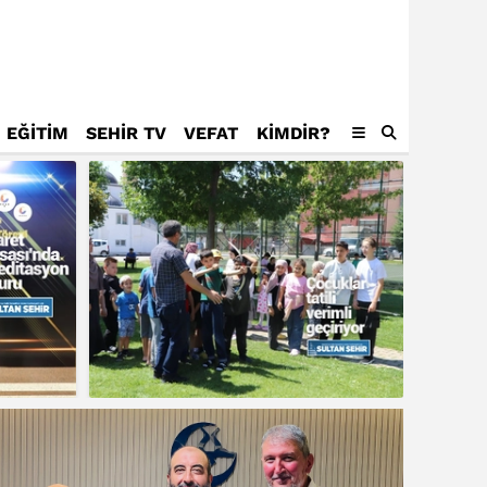
EĞİTİM
SEHİR TV
VEFAT
KIMDIR?