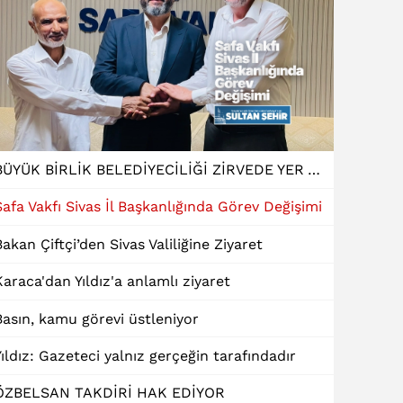
BÜYÜK BİRLİK BELEDİYECİLİĞİ ZİRVEDE YER ALDI
Safa Vakfı Sivas İl Başkanlığında Görev Değişimi
Bakan Çiftçi’den Sivas Valiliğine Ziyaret
Karaca'dan Yıldız'a anlamlı ziyaret
Basın, kamu görevi üstleniyor
Yıldız: Gazeteci yalnız gerçeğin tarafındadır
ÖZBELSAN TAKDİRİ HAK EDİYOR