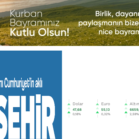
Dolar
Euro
Altı
47,68
55,13
6659
0,18%
0,32%
2,59