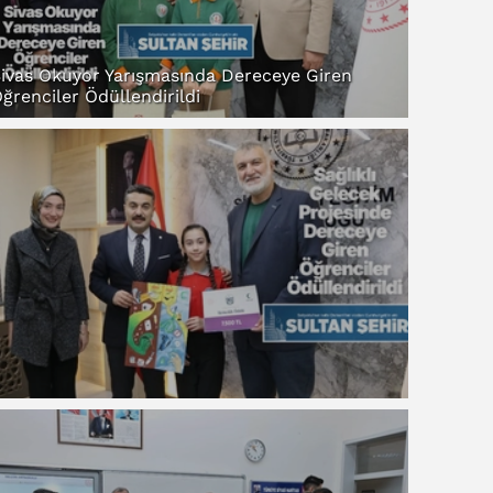
ivas Okuyor Yarışmasında Dereceye Giren
ğrenciler Ödüllendirildi