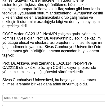
kanser tedavisi, kanser hücrelerinin görüntüleme
sistemleriyle ilişkisi, nöro görüntüleme, hücre takibi,
manyetik nanopartiküller ve akıllı ilaç salımı gibi konularda
teorik ve uygulamalı oturumlar düzenlendi. Avrupa’nın çeşitli
ülkelerinden gelen araştırmacılarla grup çalışmaları ve
etkileşimli oturumlar aracılığıyla bilgi ve deneyim paylaşımı
gerçekleştirildi.
COST Action CA23132: NexMPI çalışma grubu yönetim
komitesi üyesi olan Prof. Dr. Akkaya’nın bu etkinliğe katılımı,
yürüttüğü ulusal ve uluslararası projelerin bilimsel iletişimini
güçlendirmenin yanı sıra Sivas Cumhuriyet Üniversitesi’nin
uluslararası görünürlüğünü artırma açısından büyük önem
taşıyor.
Prof. Dr. Akkaya, aynı zamanda CA20114, NexMPI ve
CA22119 olmak üzere üç ayrı COST aksiyon projesinde
yönetim komitesi üyeliği görevini sürdürmektedir.
Sivas Cumhuriyet Üniversitesi, bu başarıyla uluslararası
bilimsel arenada bir kez daha adını duyurmuş oldu.