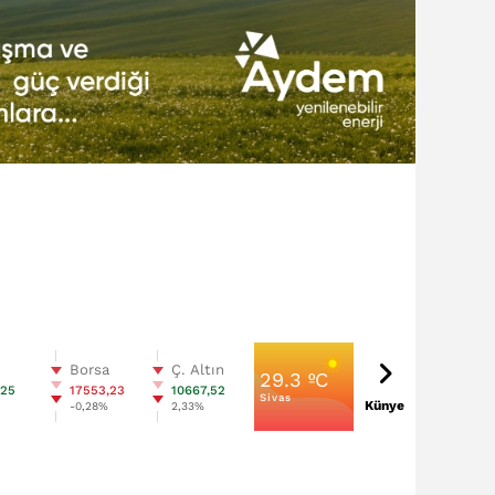
n
Borsa
Ç. Altın
29.3 ºC
,25
17553,23
10667,52
Sivas
Künye
-0,28%
2,33%