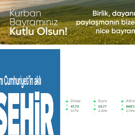
Dolar
Euro
Altı
47,70
55,17
6667
0,17%
0,30%
2,70%