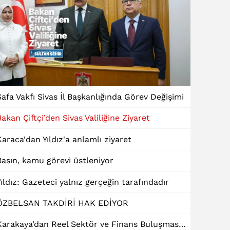
Safa Vakfı Sivas İl Başkanlığında Görev Değişimi
Bakan Çiftçi’den Sivas Valiliğine Ziyaret
Karaca'dan Yıldız'a anlamlı ziyaret
Basın, kamu görevi üstleniyor
Yıldız: Gazeteci yalnız gerçeğin tarafındadır
ÖZBELSAN TAKDİRİ HAK EDİYOR
Karakaya’dan Reel Sektör ve Finans Buluşmasında "Dinamik Kredi" Talebi