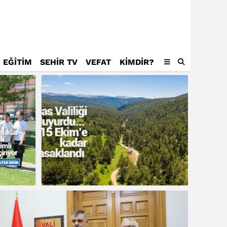
EĞİTİM
SEHİR TV
VEFAT
KIMDIR?