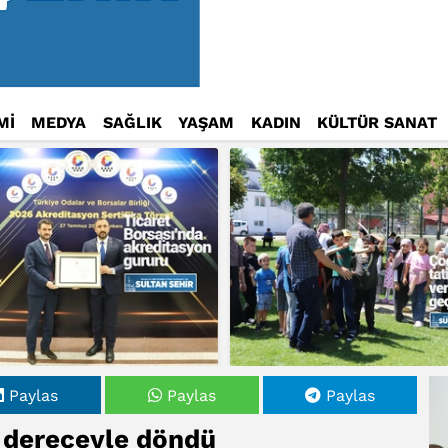
Mİ
MEDYA
SAĞLIK
YAŞAM
KADIN
KÜLTÜR SANAT
Paylas
Paylas
Paylas
 dereceyle döndü