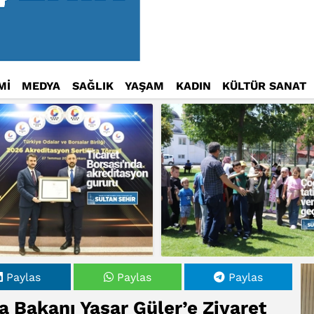
Mİ
MEDYA
SAĞLIK
YAŞAM
KADIN
KÜLTÜR SANAT
Paylas
Paylas
Paylas
a Bakanı Yaşar Güler’e Ziyaret