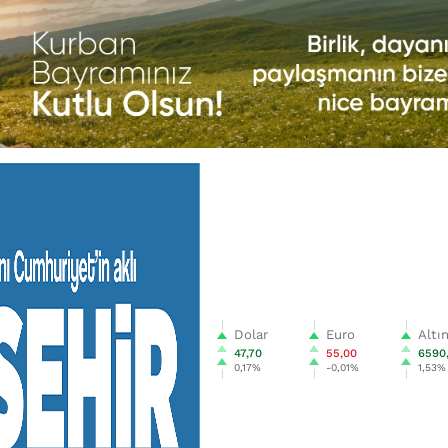
Dolar
Euro
Altı
47,70
55,00
6590
0,17%
-0,01%
1,53%