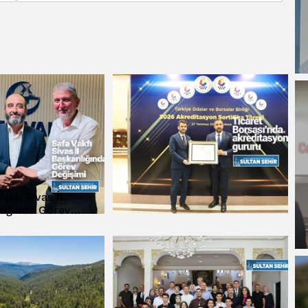
akfı Sivas İl
lığında Görev
eğişimi