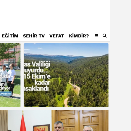
EĞİTİM
SEHİR TV
VEFAT
KIMDIR?