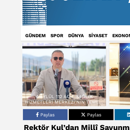
GÜNDEM
SPOR
DÜNYA
SİYASET
EKONO
4 EYLÜL 112 ACİL SAĞLIK
HİZMETLERİ MERKEZİ’NİN TEMELİ
ATILDI…
Paylas
Paylas
Rektör Kul’dan Millî Savunm