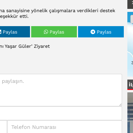
a sanayisine yönelik çalışmalara verdikleri destek
eşekkür etti.
Paylas
Paylas
Paylas
nı
Yaşar
Güler’
Ziyaret
İ