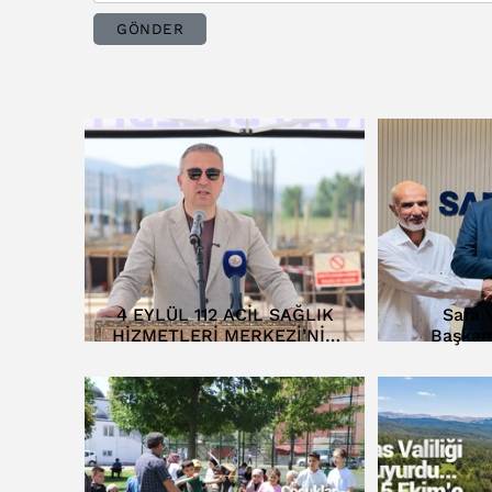
GÖNDER
4 EYLÜL 112 ACİL SAĞLIK
Safa V
HİZMETLERİ MERKEZİ’NİN
Başkan
TEMELİ ATILDI…
D