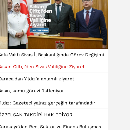
Safa Vakfı Sivas İl Başkanlığında Görev Değişimi
Bakan Çiftçi’den Sivas Valiliğine Ziyaret
Karaca'dan Yıldız'a anlamlı ziyaret
Basın, kamu görevi üstleniyor
Yıldız: Gazeteci yalnız gerçeğin tarafındadır
ÖZBELSAN TAKDİRİ HAK EDİYOR
Karakaya’dan Reel Sektör ve Finans Buluşmasında "Dinamik Kredi" Talebi