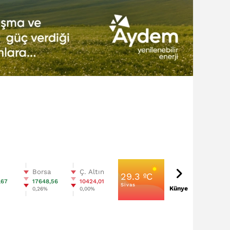
n
Borsa
Ç. Altın
29.3 ºC
,67
17648,56
10424,01
Sivas
Künye
0,26%
0,00%