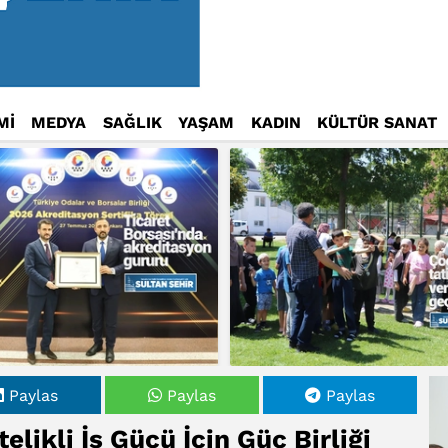
Mİ
MEDYA
SAĞLIK
YAŞAM
KADIN
KÜLTÜR SANAT
Paylas
Paylas
Paylas
likli İş Gücü İçin Güç Birliği