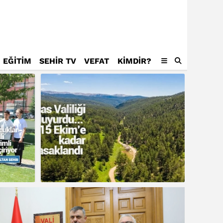
EĞİTİM
SEHİR TV
VEFAT
KIMDIR?