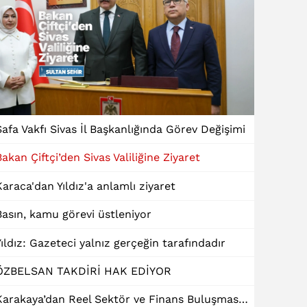
Safa Vakfı Sivas İl Başkanlığında Görev Değişimi
Bakan Çiftçi’den Sivas Valiliğine Ziyaret
Karaca'dan Yıldız'a anlamlı ziyaret
Basın, kamu görevi üstleniyor
Yıldız: Gazeteci yalnız gerçeğin tarafındadır
ÖZBELSAN TAKDİRİ HAK EDİYOR
Karakaya’dan Reel Sektör ve Finans Buluşmasında "Dinamik Kredi" Talebi