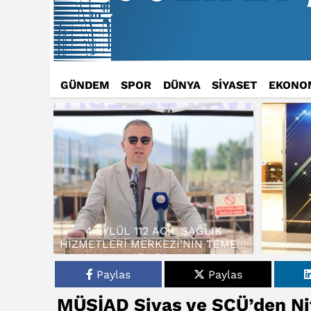
GÜNDEM
SPOR
DÜNYA
SİYASET
EKONO
4 EYLÜL 112 ACİL SAĞLIK
HİZMETLERİ MERKEZİ’NİN TEMELİ
ATILDI…
Paylas
Paylas
MÜSİAD Sivas ve SCÜ’den Nite