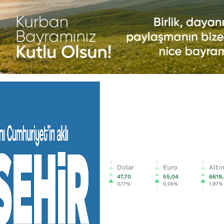
Dolar
Euro
Altı
47,70
55,04
6619
0,17%
0,05%
1,97%