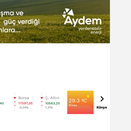
n
Borsa
Ç. Altın
29.3 ºC
,40
17597,05
10563,25
Sivas
Künye
-0,04%
1,31%