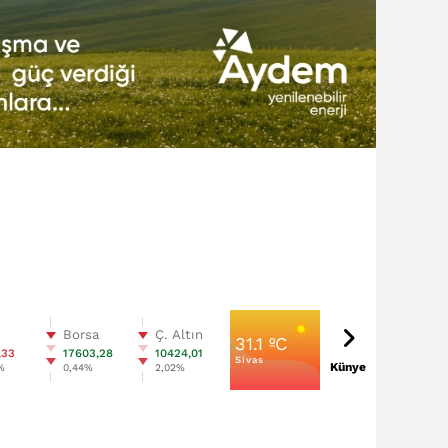
n
Borsa
Ç. Altın
31.1 ºC
,33
17603,28
10424,01
Sivas
Künye
%
0,44%
2,02%