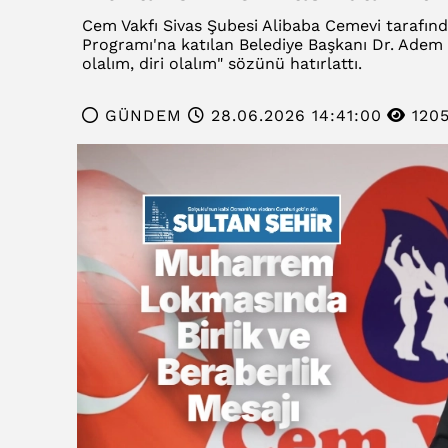
Cem Vakfı Sivas Şubesi Alibaba Cemevi taraf
Programı'na katılan Belediye Başkanı Dr. Adem U
olalım, diri olalım" sözünü hatırlattı.
GÜNDEM
28.06.2026 14:41:00
120