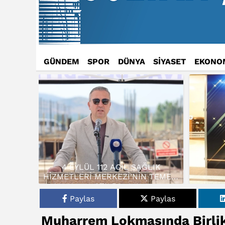
GÜNDEM
SPOR
DÜNYA
SİYASET
EKONO
4 EYLÜL 112 ACİL SAĞLIK
HİZMETLERİ MERKEZİ’NİN TEMELİ
ATILDI…
Paylas
Paylas
Muharrem Lokmasında Birlik