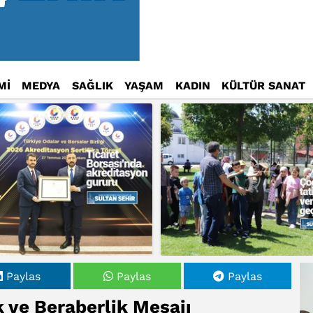
Mİ
MEDYA
SAĞLIK
YAŞAM
KADIN
KÜLTÜR SANAT
Paylas
Paylas
Paylas
 ve Beraberlik Mesajı