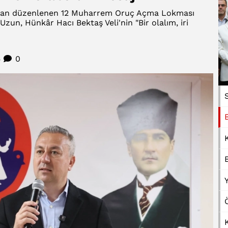
ından düzenlenen 12 Muharrem Oruç Açma Lokması
zun, Hünkâr Hacı Bektaş Veli'nin "Bir olalım, iri
5
0