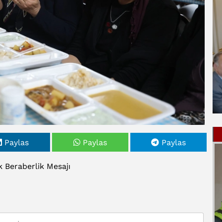
Paylas
Paylas
Paylas
k
Beraberlik
Mesajı