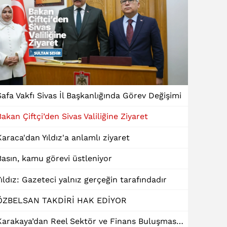
Safa Vakfı Sivas İl Başkanlığında Görev Değişimi
Bakan Çiftçi’den Sivas Valiliğine Ziyaret
Karaca'dan Yıldız'a anlamlı ziyaret
Basın, kamu görevi üstleniyor
Yıldız: Gazeteci yalnız gerçeğin tarafındadır
ÖZBELSAN TAKDİRİ HAK EDİYOR
Karakaya’dan Reel Sektör ve Finans Buluşmasında "Dinamik Kredi" Talebi