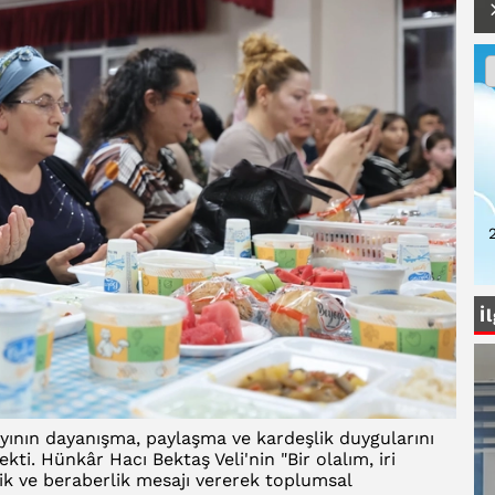
2
İ
nın dayanışma, paylaşma ve kardeşlik duygularını
i. Hünkâr Hacı Bektaş Veli'nin "Bir olalım, iri
lik ve beraberlik mesajı vererek toplumsal