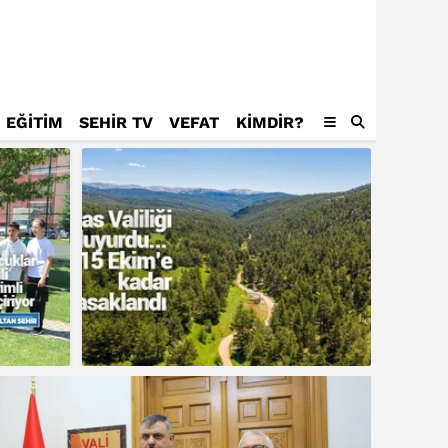
EĞİTİM
SEHİR TV
VEFAT
KIMDIR?