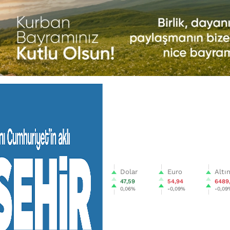
Dolar
Euro
Altı
47,59
54,94
6489
0,06%
-0,09%
-0,09