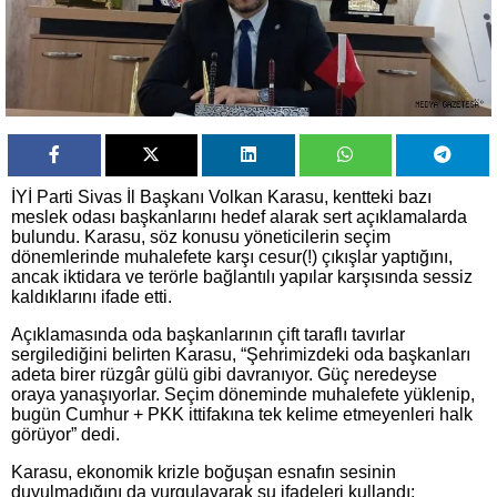
İYİ Parti Sivas İl Başkanı Volkan Karasu, kentteki bazı
meslek odası başkanlarını hedef alarak sert açıklamalarda
bulundu. Karasu, söz konusu yöneticilerin seçim
dönemlerinde muhalefete karşı cesur(!) çıkışlar yaptığını,
ancak iktidara ve terörle bağlantılı yapılar karşısında sessiz
kaldıklarını ifade etti.
Açıklamasında oda başkanlarının çift taraflı tavırlar
sergilediğini belirten Karasu, “Şehrimizdeki oda başkanları
adeta birer rüzgâr gülü gibi davranıyor. Güç neredeyse
oraya yanaşıyorlar. Seçim döneminde muhalefete yüklenip,
bugün Cumhur + PKK ittifakına tek kelime etmeyenleri halk
görüyor” dedi.
Karasu, ekonomik krizle boğuşan esnafın sesinin
duyulmadığını da vurgulayarak şu ifadeleri kullandı: