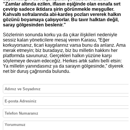
“Zamlar altında ezilen, iflasın eşiğinde olan esnafa sırt
çevirip sadece iktidara şirin görünmekle meşguller.
Kahvaltı sofralarında abi-kardeş pozları vererek halkın
gözünü boyamaya çalışıyorlar. Bu tavır halktan değil,
saray gölgesinden beslenir.”
Sözlerinin sonunda korku ya da çıkar ilişkileri nedeniyle
sessiz kalan yöneticilere mesaj veren Karasu, “Eğer
korkuyorsanız, ticari kaygılarınız varsa bunu da anlarız. Ama
merak etmeyin; biz buradayız, biz bu milletin hakkını her
platformda savunuruz. Gerçekleri halkın yüzüne karşı
söylemeye devam edeceğiz. Herkes artık safını belli etsin:
Ya milletin yanındasınız ya da sarayın gölgesinde,” diyerek
net bir duruş çağrısında bulundu.