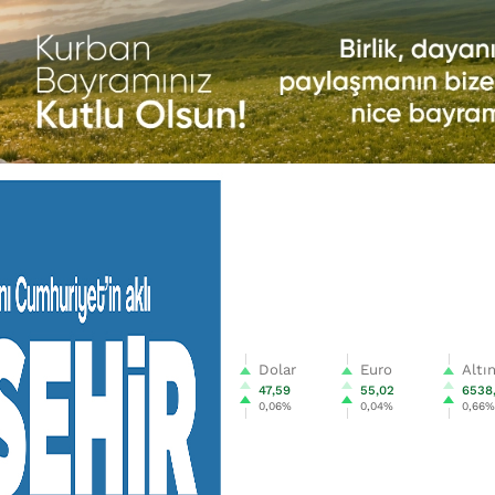
Dolar
Euro
Altı
47,59
55,02
6538
0,06%
0,04%
0,66