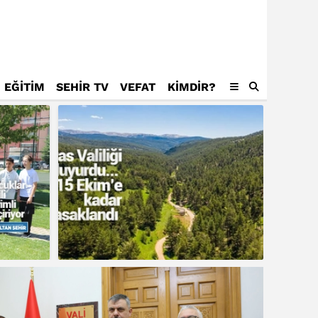
EĞİTİM
SEHİR TV
VEFAT
KIMDIR?