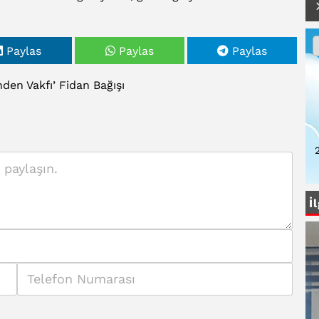
Paylas
Paylas
Paylas
nden
Vakfı’
Fidan
Bağışı
2
İ