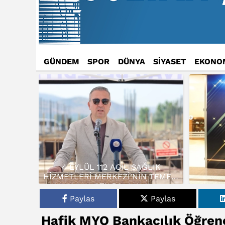
GÜNDEM
SPOR
DÜNYA
SİYASET
EKONO
4 EYLÜL 112 ACİL SAĞLIK
HİZMETLERİ MERKEZİ’NİN TEMELİ
ATILDI…
Paylas
Paylas
Hafik MYO Bankacılık Öğren