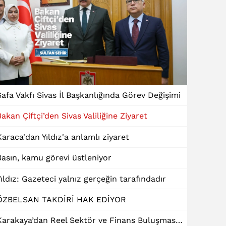
Safa Vakfı Sivas İl Başkanlığında Görev Değişimi
Bakan Çiftçi’den Sivas Valiliğine Ziyaret
Karaca'dan Yıldız'a anlamlı ziyaret
Basın, kamu görevi üstleniyor
Yıldız: Gazeteci yalnız gerçeğin tarafındadır
ÖZBELSAN TAKDİRİ HAK EDİYOR
Karakaya’dan Reel Sektör ve Finans Buluşmasında "Dinamik Kredi" Talebi