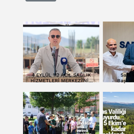
4 EYLÜL 112 ACİL SAĞLIK
Safa V
HİZMETLERİ MERKEZİ’NİN
Başkan
TEMELİ ATILDI…
D