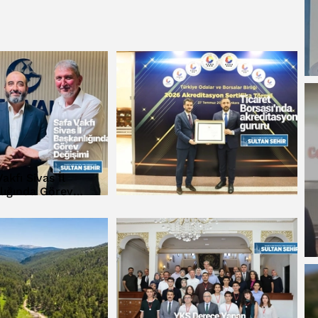
akfı Sivas İl
lığında Görev
eğişimi