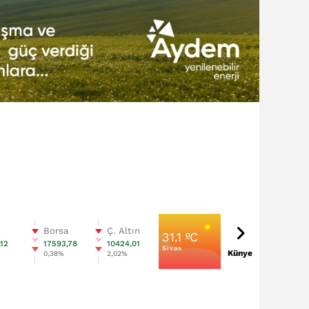
n
Borsa
Ç. Altın
31.1 ºC
,12
17593,78
10424,01
Sivas
Künye
%
0,38%
2,02%