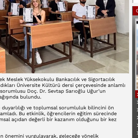
k Meslek Yüksekokulu Bankacılık ve Sigortacılık
dıkları Üniversite Kültürü dersi çerçevesinde anlamlı
s sorumlusu Doç. Dr. Sevtap Sarıoğlu Uğur’un
bağışında bulundu.
 duyarlılığı ve toplumsal sorumluluk bilincini ön
mladı. Bu etkinlik, öğrencilerin eğitim sürecinde
umsal açıdan değerli bir kazanım olduğunu bir kez
B
ın önemini vurgulayarak, geleceğe yönelik